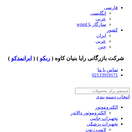
فارسی
انگلیسی
عربی
سازگار با wpml
کشور
ایران
عربی
چین
شرکت بازرگانی رایا بنیان کاوه (
ربکو
) (
ایرانمدکو
)
تماس با ما
02133919171
انتخاب دسته بندی
الکتروموتور
الکتروموتور دالاندر
تجهیزات جانبی
تجهیزات پزشکی
لامپ زنون