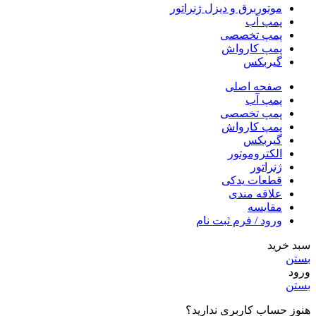
موتوربرق و دیزل ژنراتور
پمپ آب
پمپ تخصصی
پمپ کارواش
گیربکس
صفحه اصلی
پمپ آب
پمپ تخصصی
پمپ کارواش
گیربکس
الکتروموتور
ژنراتور
قطعات یدکی
علاقه مندی
مقایسه
ورود / فرم ثبت نام
سبد خرید
بستن
ورود
بستن
هنوز حساب کاربری ندارید؟