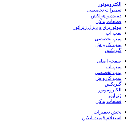
الکتروموتور
تعمیرات تخصصی
دمنده و هواکش
قطعات یدکی
موتوربرق و دیزل ژنراتور
پمپ آب
پمپ تخصصی
پمپ کارواش
گیربکس
صفحه اصلی
پمپ آب
پمپ تخصصی
پمپ کارواش
گیربکس
الکتروموتور
ژنراتور
قطعات یدکی
بخش تعمیرات
استعلام قیمت آنلاین
ویژه