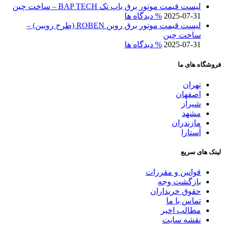
لیست قیمت موتور برق باپ تک BAP TECH – ساخت چین
2025-07-31
% دیدگاه ها
لیست قیمت موتور برق روبن ROBEN (طرح روبین) –
ساخت چین
2025-07-31
% دیدگاه ها
فروشگاه های ما
تهران
اصفهان
شیراز
مشهد
مازندران
آستارا
لینک های سریع
قوانین و مقررات
بازگشت وجه
حقوق خریداران
تماس با ما
مطالب اخیر
نقشه سایت