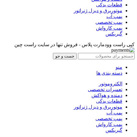
قطعات یدکی
موتوربرق و دیزل ژنراتور
پمپ آب
پمپ تخصصی
پمپ کارواش
گیربکس
کپی راست وودمارت پلاس - فروش تنها در سایت راست چین
جست و جو
منو
دسته بندی ها
الکتروموتور
تعمیرات تخصصی
دمنده و هواکش
قطعات یدکی
موتوربرق و دیزل ژنراتور
پمپ آب
پمپ تخصصی
پمپ کارواش
گیربکس