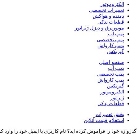
الکتروموتور
تعمیرات تخصصی
دمنده و هواکش
قطعات یدکی
موتوربرق و دیزل ژنراتور
پمپ آب
پمپ تخصصی
پمپ کارواش
گیربکس
صفحه اصلی
پمپ آب
پمپ تخصصی
پمپ کارواش
گیربکس
الکتروموتور
ژنراتور
قطعات یدکی
بخش تعمیرات
استعلام قیمت آنلاین
گذرواژه خود را فراموش کرده اید؟ نام کاربری یا ایمیل خود را وارد ک