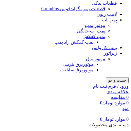
قطعات یدکی
قطعات پمپ گراندفوس Grundfos
لامپ زنون
پمپ آب
موتور پمپ
پمپ آب خانگی
پمپ کفکش
پمپ کفکش راد پمپ
پمپ کارواش
ژنراتور
موتور برق
موتوربرق بنزینی
موتوربرق سایلنت
جست و جو
ورود / فرم ثبت نام
علاقه مندی
0
مقایسه
0
موارد
تومان
0
منو
0
موارد
تومان
0
دسته بندی محصولات