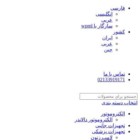
فارسی
انگلیسی
عربی
سازگار با wpml
کشور
ایران
عربی
چین
تماس با ما
02133919171
انتخاب دسته بندی
الکتروموتور
الکتروموتور دالاندر
تجهیزات جانبی
تجهیزات پزشکی
لامپ زنون