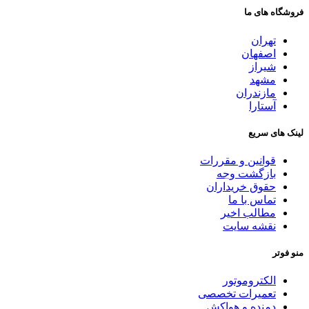
فروشگاه های ما
تهران
اصفهان
شیراز
مشهد
مازندران
آستارا
لینک های سریع
قوانین و مقررات
بازگشت وجه
حقوق خریداران
تماس با ما
مطالب اخیر
نقشه سایت
منو فوتر
الکتروموتور
تعمیرات تخصصی
دمنده و هواکش