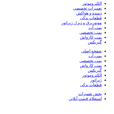
الکتروموتور
تعمیرات تخصصی
دمنده و هواکش
قطعات یدکی
موتوربرق و دیزل ژنراتور
پمپ آب
پمپ تخصصی
پمپ کارواش
گیربکس
صفحه اصلی
پمپ آب
پمپ تخصصی
پمپ کارواش
گیربکس
الکتروموتور
ژنراتور
قطعات یدکی
بخش تعمیرات
استعلام قیمت آنلاین