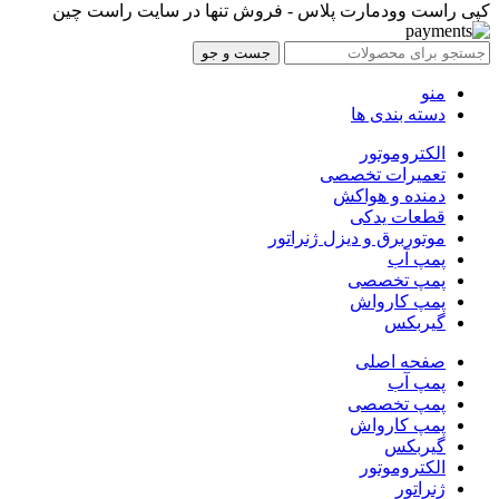
کپی راست وودمارت پلاس - فروش تنها در سایت راست چین
جست و جو
منو
دسته بندی ها
الکتروموتور
تعمیرات تخصصی
دمنده و هواکش
قطعات یدکی
موتوربرق و دیزل ژنراتور
پمپ آب
پمپ تخصصی
پمپ کارواش
گیربکس
صفحه اصلی
پمپ آب
پمپ تخصصی
پمپ کارواش
گیربکس
الکتروموتور
ژنراتور