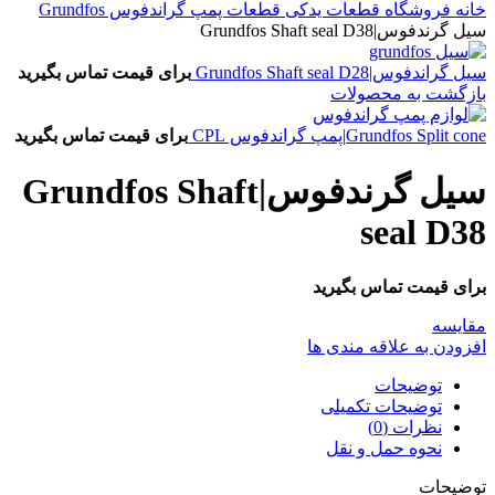
خانه
فروشگاه
قطعات یدکی
قطعات پمپ گراندفوس Grundfos
سیل گرندفوس|Grundfos Shaft seal D38
سیل گراندفوس|Grundfos Shaft seal D28
برای قیمت تماس بگیرید
بازگشت به محصولات
Grundfos Split cone|پمپ گراندفوس CPL
برای قیمت تماس بگیرید
سیل گرندفوس|Grundfos Shaft
seal D38
برای قیمت تماس بگیرید
مقایسه
افزودن به علاقه مندی ها
توضیحات
توضیحات تکمیلی
نظرات (0)
نحوه حمل و نقل
توضیحات