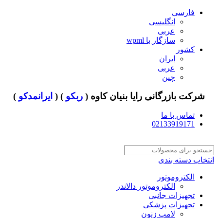
فارسی
انگلیسی
عربی
سازگار با wpml
کشور
ایران
عربی
چین
شرکت بازرگانی رایا بنیان کاوه (
ربکو
) (
ایرانمدکو
)
تماس با ما
02133919171
انتخاب دسته بندی
الکتروموتور
الکتروموتور دالاندر
تجهیزات جانبی
تجهیزات پزشکی
لامپ زنون