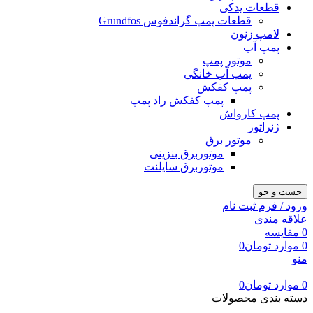
قطعات یدکی
قطعات پمپ گراندفوس Grundfos
لامپ زنون
پمپ آب
موتور پمپ
پمپ آب خانگی
پمپ کفکش
پمپ کفکش راد پمپ
پمپ کارواش
ژنراتور
موتور برق
موتوربرق بنزینی
موتوربرق سایلنت
جست و جو
ورود / فرم ثبت نام
علاقه مندی
0
مقایسه
0
موارد
تومان
0
منو
0
موارد
تومان
0
دسته بندی محصولات