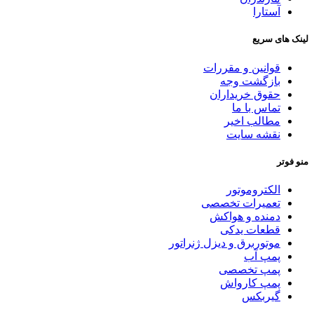
آستارا
لینک های سریع
قوانین و مقررات
بازگشت وجه
حقوق خریداران
تماس با ما
مطالب اخیر
نقشه سایت
منو فوتر
الکتروموتور
تعمیرات تخصصی
دمنده و هواکش
قطعات یدکی
موتوربرق و دیزل ژنراتور
پمپ آب
پمپ تخصصی
پمپ کارواش
گیربکس