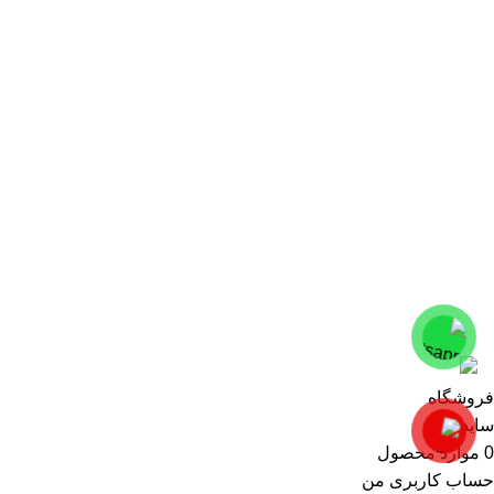
تعمیرات تخصصی
دمنده و هواکش
قطعات یدکی
موتوربرق و دیزل ژنراتور
پمپ آب
پمپ تخصصی
پمپ کارواش
گیربکس
کپی راست وودمارت پلاس - فروش تنها در سایت راست چین
فروشگاه
سایدبار
0
موارد
محصول
حساب کاربری من