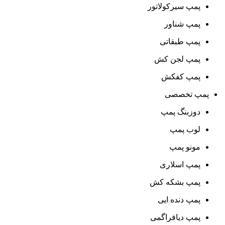
پمپ سیرکولاتور
پمپ شناور
پمپ طبقاتی
پمپ لجن کش
پمپ کفکش
پمپ تخصصی
دوزبنگ پمپ
لوب پمپ
مونو پمپ
پمپ اسلاری
پمپ بشکه کش
پمپ دنده ایی
پمپ دیافراگمی