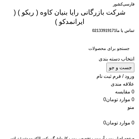
فارسی
کشور
شرکت بازرگانی رایا بنیان کاوه (
ربکو
) (
ایرانمدکو
)
تماس با ما
02133919171
انتخاب دسته بندی
جست و جو
ورود / فرم ثبت نام
علاقه مندی
0
مقایسه
0
موارد
تومان
0
منو
0
موارد
تومان
0
دسته بندی محصولات
صفحه اصلی
پمپ آب
پمپ تخصصی
پمپ کارواش
گیربکس
الکتروموتور
ژنراتور