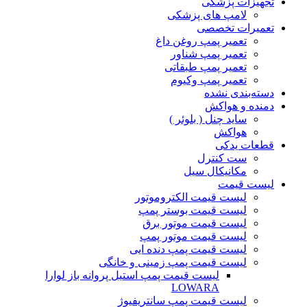
تجهیزات پزشکی
لامپ های پزشکی
تعمیرات تخصصی
تعمیر پمپ روغن داغ
تعمیر پمپ شناور
تعمیر پمپ طبقاتی
تعمیر پمپ وکیوم
دسته‌بندی نشده
دمنده و هواکش
ساید چنل ( بلوئر )
هواکش
قطعات یدکی
ست کنترل
مکانیکال سیل
لیست قیمت
لیست قیمت الکتروموتور
لیست قیمت بوستر پمپ
لیست قیمت موتور برق
لیست قیمت موتور پمپ
لیست قیمت پمپ دنده ایی
لیست قیمت پمپ زمینی و خانگی
ليست قيمت پمپ استيل پروانه باز لوارا
LOWARA
لیست قیمت پمپ سانتریفیوژ