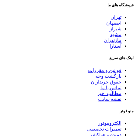
فروشگاه های ما
تهران
اصفهان
شیراز
مشهد
مازندران
آستارا
لینک های سریع
قوانین و مقررات
بازگشت وجه
حقوق خریداران
تماس با ما
مطالب اخیر
نقشه سایت
منو فوتر
الکتروموتور
تعمیرات تخصصی
دمنده و هواکش