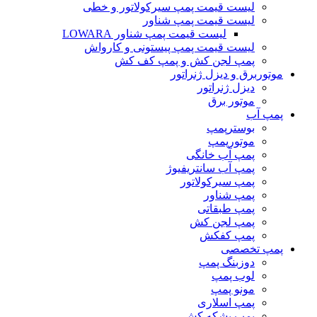
لیست قیمت پمپ سیرکولاتور و خطی
لیست قیمت پمپ شناور
لیست قیمت پمپ شناور LOWARA
لیست قیمت پمپ پیستونی و کارواش
پمپ لجن کش و پمپ کف کش
موتوربرق و دیزل ژنراتور
دیزل ژنراتور
موتور برق
پمپ آب
بوسترپمپ
موتورپمپ
پمپ آب خانگی
پمپ آب سانتریفیوژ
پمپ سیرکولاتور
پمپ شناور
پمپ طبقاتی
پمپ لجن کش
پمپ کفکش
پمپ تخصصی
دوزبنگ پمپ
لوب پمپ
مونو پمپ
پمپ اسلاری
پمپ بشکه کش