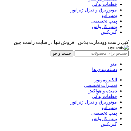
قطعات یدکی
موتوربرق و دیزل ژنراتور
پمپ آب
پمپ تخصصی
پمپ کارواش
گیربکس
کپی راست وودمارت پلاس - فروش تنها در سایت راست چین
جست و جو
منو
دسته بندی ها
الکتروموتور
تعمیرات تخصصی
دمنده و هواکش
قطعات یدکی
موتوربرق و دیزل ژنراتور
پمپ آب
پمپ تخصصی
پمپ کارواش
گیربکس