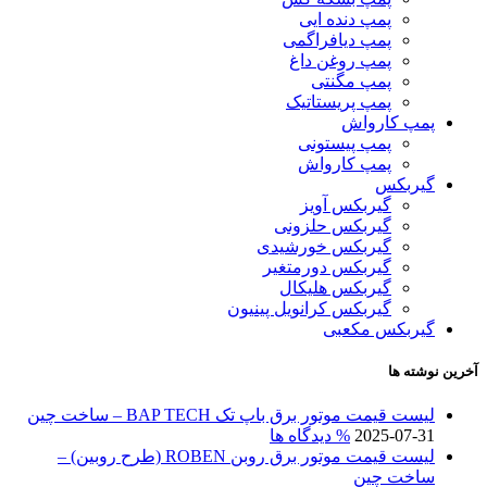
پمپ دنده ایی
پمپ دیافراگمی
پمپ روغن داغ
پمپ مگنتی
پمپ پریستاتیک
پمپ کارواش
پمپ پیستونی
پمپ کارواش
گیربکس
گیربکس آویز
گیربکس حلزونی
گیربکس خورشیدی
گیربکس دورمتغیر
گیربکس هلیکال
گیربکس کرانویل پینیون
گیربکس مکعبی
آخرین نوشته ها
لیست قیمت موتور برق باپ تک BAP TECH – ساخت چین
2025-07-31
% دیدگاه ها
لیست قیمت موتور برق روبن ROBEN (طرح روبین) –
ساخت چین