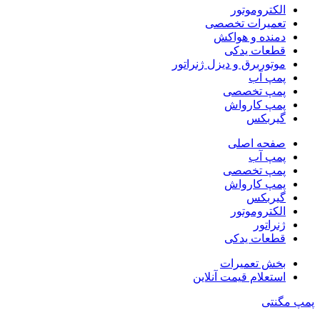
الکتروموتور
تعمیرات تخصصی
دمنده و هواکش
قطعات یدکی
موتوربرق و دیزل ژنراتور
پمپ آب
پمپ تخصصی
پمپ کارواش
گیربکس
صفحه اصلی
پمپ آب
پمپ تخصصی
پمپ کارواش
گیربکس
الکتروموتور
ژنراتور
قطعات یدکی
بخش تعمیرات
استعلام قیمت آنلاین
پمپ مگنتی