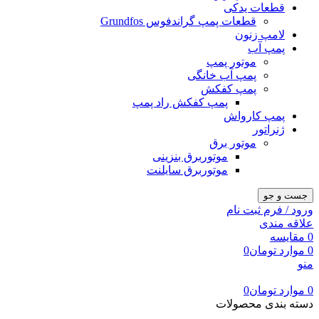
قطعات یدکی
قطعات پمپ گراندفوس Grundfos
لامپ زنون
پمپ آب
موتور پمپ
پمپ آب خانگی
پمپ کفکش
پمپ کفکش راد پمپ
پمپ کارواش
ژنراتور
موتور برق
موتوربرق بنزینی
موتوربرق سایلنت
جست و جو
ورود / فرم ثبت نام
علاقه مندی
0
مقایسه
0
موارد
تومان
0
منو
0
موارد
تومان
0
دسته بندی محصولات