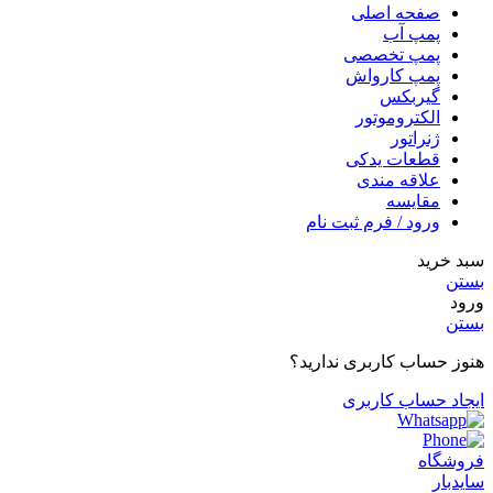
صفحه اصلی
پمپ آب
پمپ تخصصی
پمپ کارواش
گیربکس
الکتروموتور
ژنراتور
قطعات یدکی
علاقه مندی
مقایسه
ورود / فرم ثبت نام
سبد خرید
بستن
ورود
بستن
هنوز حساب کاربری ندارید؟
ایجاد حساب کاربری
فروشگاه
سایدبار