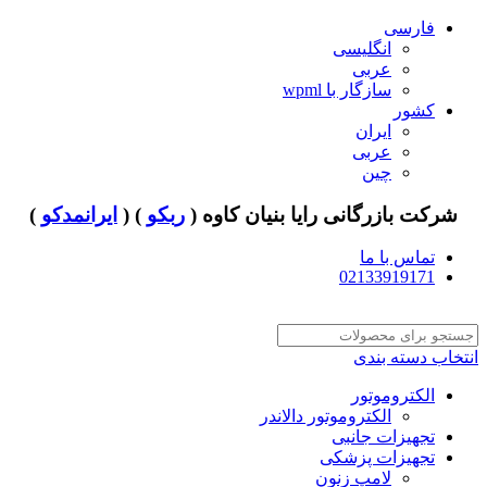
فارسی
انگلیسی
عربی
سازگار با wpml
کشور
ایران
عربی
چین
شرکت بازرگانی رایا بنیان کاوه (
ربکو
) (
ایرانمدکو
)
تماس با ما
02133919171
انتخاب دسته بندی
الکتروموتور
الکتروموتور دالاندر
تجهیزات جانبی
تجهیزات پزشکی
لامپ زنون