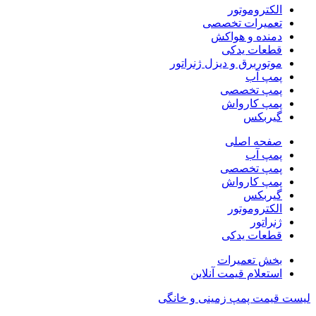
الکتروموتور
تعمیرات تخصصی
دمنده و هواکش
قطعات یدکی
موتوربرق و دیزل ژنراتور
پمپ آب
پمپ تخصصی
پمپ کارواش
گیربکس
صفحه اصلی
پمپ آب
پمپ تخصصی
پمپ کارواش
گیربکس
الکتروموتور
ژنراتور
قطعات یدکی
بخش تعمیرات
استعلام قیمت آنلاین
لیست قیمت پمپ زمینی و خانگی