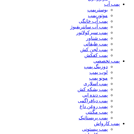
پمپ آب
بوسترپمپ
موتورپمپ
پمپ آب خانگی
پمپ آب سانتریفیوژ
پمپ سیرکولاتور
پمپ شناور
پمپ طبقاتی
پمپ لجن کش
پمپ کفکش
پمپ تخصصی
دوزبنگ پمپ
لوب پمپ
مونو پمپ
پمپ اسلاری
پمپ بشکه کش
پمپ دنده ایی
پمپ دیافراگمی
پمپ روغن داغ
پمپ مگنتی
پمپ پریستاتیک
پمپ کارواش
پمپ پیستونی