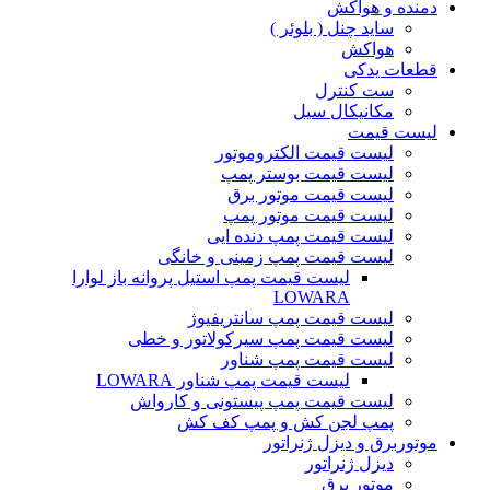
دمنده و هواکش
ساید چنل ( بلوئر )
هواکش
قطعات یدکی
ست کنترل
مکانیکال سیل
لیست قیمت
لیست قیمت الکتروموتور
لیست قیمت بوستر پمپ
لیست قیمت موتور برق
لیست قیمت موتور پمپ
لیست قیمت پمپ دنده ایی
لیست قیمت پمپ زمینی و خانگی
ليست قيمت پمپ استيل پروانه باز لوارا
LOWARA
لیست قیمت پمپ سانتریفیوژ
لیست قیمت پمپ سیرکولاتور و خطی
لیست قیمت پمپ شناور
لیست قیمت پمپ شناور LOWARA
لیست قیمت پمپ پیستونی و کارواش
پمپ لجن کش و پمپ کف کش
موتوربرق و دیزل ژنراتور
دیزل ژنراتور
موتور برق