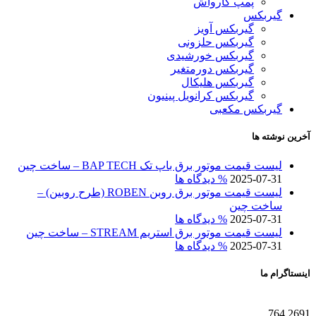
پمپ کارواش
گیربکس
گیربکس آویز
گیربکس حلزونی
گیربکس خورشیدی
گیربکس دورمتغیر
گیربکس هلیکال
گیربکس کرانویل پینیون
گیربکس مکعبی
آخرین نوشته ها
لیست قیمت موتور برق باپ تک BAP TECH – ساخت چین
2025-07-31
% دیدگاه ها
لیست قیمت موتور برق روبن ROBEN (طرح روبین) –
ساخت چین
2025-07-31
% دیدگاه ها
لیست قیمت موتور برق استریم STREAM – ساخت چین
2025-07-31
% دیدگاه ها
اینستاگرام ما
764
2691