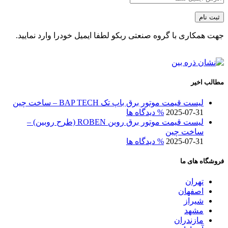
جهت همکاری با گروه صنعتی ربکو لطفا ایمیل خودرا وارد نمایید.
مطالب اخیر
لیست قیمت موتور برق باپ تک BAP TECH – ساخت چین
2025-07-31
% دیدگاه ها
لیست قیمت موتور برق روبن ROBEN (طرح روبین) –
ساخت چین
2025-07-31
% دیدگاه ها
فروشگاه های ما
تهران
اصفهان
شیراز
مشهد
مازندران