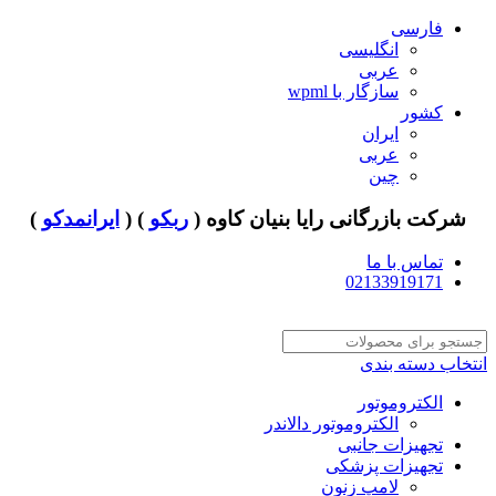
فارسی
انگلیسی
عربی
سازگار با wpml
کشور
ایران
عربی
چین
شرکت بازرگانی رایا بنیان کاوه (
ربکو
) (
ایرانمدکو
)
تماس با ما
02133919171
انتخاب دسته بندی
الکتروموتور
الکتروموتور دالاندر
تجهیزات جانبی
تجهیزات پزشکی
لامپ زنون