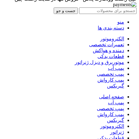
جست و جو
منو
دسته بندی ها
الکتروموتور
تعمیرات تخصصی
دمنده و هواکش
قطعات یدکی
موتوربرق و دیزل ژنراتور
پمپ آب
پمپ تخصصی
پمپ کارواش
گیربکس
صفحه اصلی
پمپ آب
پمپ تخصصی
پمپ کارواش
گیربکس
الکتروموتور
ژنراتور
قطعات یدکی