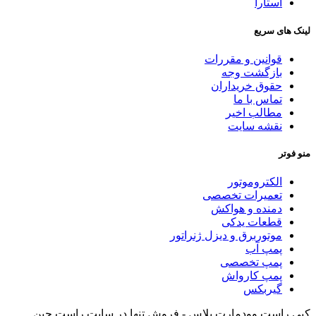
آستارا
لینک های سریع
قوانین و مقررات
بازگشت وجه
حقوق خریداران
تماس با ما
مطالب اخیر
نقشه سایت
منو فوتر
الکتروموتور
تعمیرات تخصصی
دمنده و هواکش
قطعات یدکی
موتوربرق و دیزل ژنراتور
پمپ آب
پمپ تخصصی
پمپ کارواش
گیربکس
کپی راست وودمارت پلاس - فروش تنها در سایت راست چین