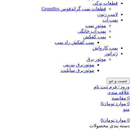
قطعات یدکی
قطعات پمپ گراندفوس Grundfos
لامپ زنون
پمپ آب
موتور پمپ
پمپ آب خانگی
پمپ کفکش
پمپ کفکش راد پمپ
پمپ کارواش
ژنراتور
موتور برق
موتوربرق بنزینی
موتوربرق سایلنت
جست و جو
ورود / فرم ثبت نام
علاقه مندی
0
مقایسه
0
موارد
تومان
0
منو
0
موارد
تومان
0
دسته بندی محصولات