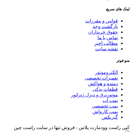
لینک های سریع
قوانین و مقررات
بازگشت وجه
حقوق خریداران
تماس با ما
مطالب اخیر
نقشه سایت
منو فوتر
الکتروموتور
تعمیرات تخصصی
دمنده و هواکش
قطعات یدکی
موتوربرق و دیزل ژنراتور
پمپ آب
پمپ تخصصی
پمپ کارواش
گیربکس
کپی راست وودمارت پلاس - فروش تنها در سایت راست چین