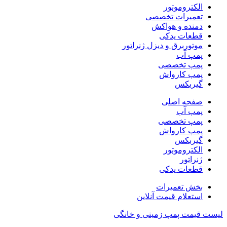
الکتروموتور
تعمیرات تخصصی
دمنده و هواکش
قطعات یدکی
موتوربرق و دیزل ژنراتور
پمپ آب
پمپ تخصصی
پمپ کارواش
گیربکس
صفحه اصلی
پمپ آب
پمپ تخصصی
پمپ کارواش
گیربکس
الکتروموتور
ژنراتور
قطعات یدکی
بخش تعمیرات
استعلام قیمت آنلاین
لیست قیمت پمپ زمینی و خانگی