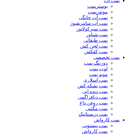
پمپ آب
بوسترپمپ
موتورپمپ
پمپ آب خانگی
پمپ آب سانتریفیوژ
پمپ سیرکولاتور
پمپ شناور
پمپ طبقاتی
پمپ لجن کش
پمپ کفکش
پمپ تخصصی
دوزبنگ پمپ
لوب پمپ
مونو پمپ
پمپ اسلاری
پمپ بشکه کش
پمپ دنده ایی
پمپ دیافراگمی
پمپ روغن داغ
پمپ مگنتی
پمپ پریستاتیک
پمپ کارواش
پمپ پیستونی
پمپ کارواش