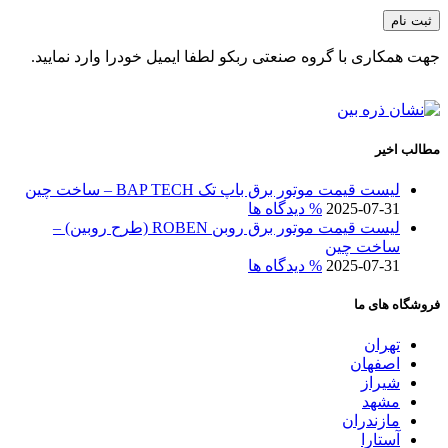
جهت همکاری با گروه صنعتی ربکو لطفا ایمیل خودرا وارد نمایید.
مطالب اخیر
لیست قیمت موتور برق باپ تک BAP TECH – ساخت چین
2025-07-31
% دیدگاه ها
لیست قیمت موتور برق روبن ROBEN (طرح روبین) –
ساخت چین
2025-07-31
% دیدگاه ها
فروشگاه های ما
تهران
اصفهان
شیراز
مشهد
مازندران
آستارا