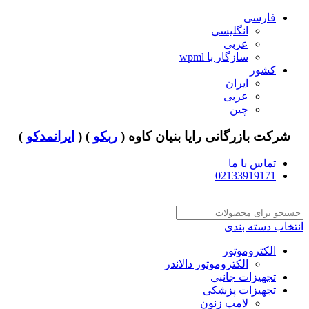
فارسی
انگلیسی
عربی
سازگار با wpml
کشور
ایران
عربی
چین
شرکت بازرگانی رایا بنیان کاوه (
ربکو
) (
ایرانمدکو
)
تماس با ما
02133919171
انتخاب دسته بندی
الکتروموتور
الکتروموتور دالاندر
تجهیزات جانبی
تجهیزات پزشکی
لامپ زنون