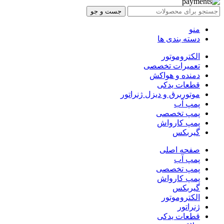
جست و جو
منو
دسته بندی ها
الکتروموتور
تعمیرات تخصصی
دمنده و هواکش
قطعات یدکی
موتوربرق و دیزل ژنراتور
پمپ آب
پمپ تخصصی
پمپ کارواش
گیربکس
صفحه اصلی
پمپ آب
پمپ تخصصی
پمپ کارواش
گیربکس
الکتروموتور
ژنراتور
قطعات یدکی