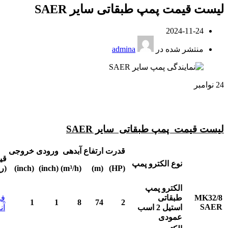
لیست قیمت پمپ طبقاتی سایر SAER
2024-11-24
منتشر شده در
admina
24
نوامبر
لیست قیمت پمپ طبقاتی سایر SAER
قدرت
ارتفاع
آبدهی
ورودی
خروجی
قی
نوع الکترو پمپ
(HP)
(m)
(m³/h)
(inch)
(inch)
(ر
الکترو پمپ
MK32/8
طبقاتی
فر
1
1
8
74
2
SAER
استیل
2
اسب
آن
عمودی