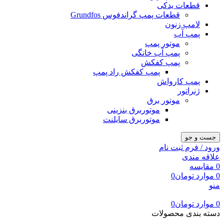
قطعات یدکی
قطعات پمپ گراندفوس Grundfos
لامپ زنون
پمپ آب
موتور پمپ
پمپ آب خانگی
پمپ کفکش
پمپ کفکش راد پمپ
پمپ کارواش
ژنراتور
موتور برق
موتوربرق بنزینی
موتوربرق سایلنت
جست و جو
ورود / فرم ثبت نام
علاقه مندی
0
مقایسه
0
موارد
تومان
0
منو
0
موارد
تومان
0
دسته بندی محصولات