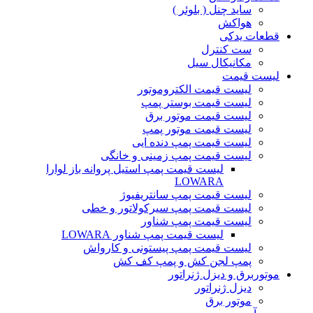
ساید چنل ( بلوئر )
هواکش
قطعات یدکی
ست کنترل
مکانیکال سیل
لیست قیمت
لیست قیمت الکتروموتور
لیست قیمت بوستر پمپ
لیست قیمت موتور برق
لیست قیمت موتور پمپ
لیست قیمت پمپ دنده ایی
لیست قیمت پمپ زمینی و خانگی
ليست قيمت پمپ استيل پروانه باز لوارا
LOWARA
لیست قیمت پمپ سانتریفیوژ
لیست قیمت پمپ سیرکولاتور و خطی
لیست قیمت پمپ شناور
لیست قیمت پمپ شناور LOWARA
لیست قیمت پمپ پیستونی و کارواش
پمپ لجن کش و پمپ کف کش
موتوربرق و دیزل ژنراتور
دیزل ژنراتور
موتور برق