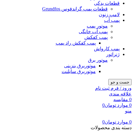
قطعات یدکی
قطعات پمپ گراندفوس Grundfos
لامپ زنون
پمپ آب
موتور پمپ
پمپ آب خانگی
پمپ کفکش
پمپ کفکش راد پمپ
پمپ کارواش
ژنراتور
موتور برق
موتوربرق بنزینی
موتوربرق سایلنت
جست و جو
ورود / فرم ثبت نام
علاقه مندی
0
مقایسه
0
موارد
تومان
0
منو
0
موارد
تومان
0
دسته بندی محصولات