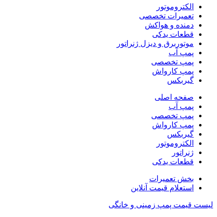
الکتروموتور
تعمیرات تخصصی
دمنده و هواکش
قطعات یدکی
موتوربرق و دیزل ژنراتور
پمپ آب
پمپ تخصصی
پمپ کارواش
گیربکس
صفحه اصلی
پمپ آب
پمپ تخصصی
پمپ کارواش
گیربکس
الکتروموتور
ژنراتور
قطعات یدکی
بخش تعمیرات
استعلام قیمت آنلاین
لیست قیمت پمپ زمینی و خانگی