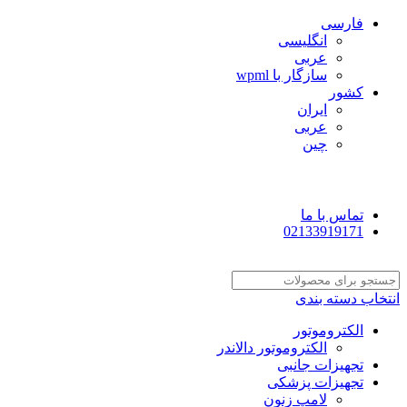
فارسی
انگلیسی
عربی
سازگار با wpml
کشور
ایران
عربی
چین
تماس با ما
02133919171
انتخاب دسته بندی
الکتروموتور
الکتروموتور دالاندر
تجهیزات جانبی
تجهیزات پزشکی
لامپ زنون