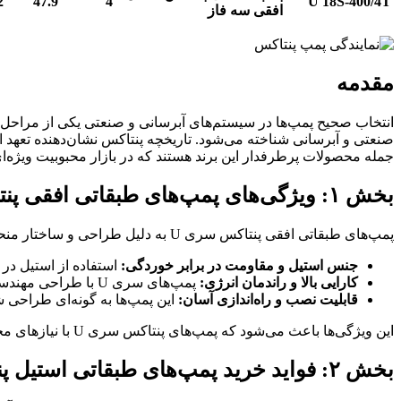
2
47.9
4
U 18S-400/4T
افقی سه فاز
مقدمه
انتخاب صحیح پمپ‌ها در سیستم‌های آبرسانی و صنعتی یکی از مراحل کل
جمله محصولات پرطرفدار این برند هستند که در بازار محبوبیت ویژه‌ای
بخش ۱: ویژگی‌های پمپ‌های طبقاتی افقی پنتاکس سری U
پمپ‌های طبقاتی افقی پنتاکس سری U به دلیل طراحی و ساختار منحصر به فرد خود، توانسته‌اند توجه بسیاری از صنایع را به خود جلب کنند. مهم‌ترین ویژگی‌های این پمپ‌ها عبارتند از:
جنس استیل و مقاومت در برابر خوردگی:
استفاده از استیل در
کارایی بالا و راندمان انرژی:
پمپ‌های سری U با طراحی مهندسی دقیق، بازدهی انرژی بالایی ارائه می‌دهند که هزینه‌های عملیاتی را کاهش می‌دهد.
قابلیت نصب و راه‌اندازی آسان:
این پمپ‌ها به گونه‌ای طراحی شد
این ویژگی‌ها باعث می‌شود که پمپ‌های پنتاکس سری U با نیازهای مختلف صنایع به خوبی تطبیق پیدا کنند، از آب‌رسانی خانگی تا پروژه‌های بزرگ صنعتی.
بخش ۲: فواید خرید پمپ‌های طبقاتی استیل پنتاکس سری U