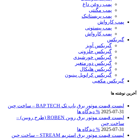
پمپ روغن داغ
پمپ مگنتی
پمپ پریستاتیک
پمپ کارواش
پمپ پیستونی
پمپ کارواش
گیربکس
گیربکس آویز
گیربکس حلزونی
گیربکس خورشیدی
گیربکس دورمتغیر
گیربکس هلیکال
گیربکس کرانویل پینیون
گیربکس مکعبی
آخرین نوشته ها
لیست قیمت موتور برق باپ تک BAP TECH – ساخت چین
2025-07-31
% دیدگاه ها
لیست قیمت موتور برق روبن ROBEN (طرح روبین) –
ساخت چین
2025-07-31
% دیدگاه ها
لیست قیمت موتور برق استریم STREAM – ساخت چین