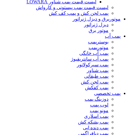
لیست قیمت پمپ شناور LOWARA
لیست قیمت پمپ پیستونی و کارواش
پمپ لجن کش و پمپ کف کش
موتوربرق و دیزل ژنراتور
دیزل ژنراتور
موتور برق
پمپ آب
بوسترپمپ
موتورپمپ
پمپ آب خانگی
پمپ آب سانتریفیوژ
پمپ سیرکولاتور
پمپ شناور
پمپ طبقاتی
پمپ لجن کش
پمپ کفکش
پمپ تخصصی
دوزبنگ پمپ
لوب پمپ
مونو پمپ
پمپ اسلاری
پمپ بشکه کش
پمپ دنده ایی
پمپ دیافراگمی