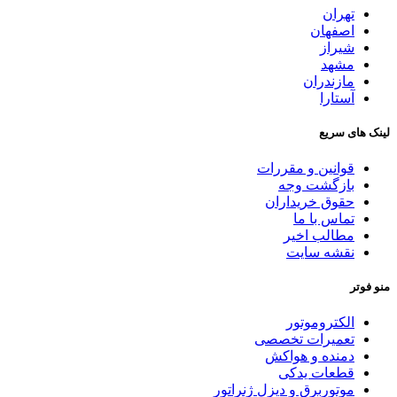
تهران
اصفهان
شیراز
مشهد
مازندران
آستارا
لینک های سریع
قوانین و مقررات
بازگشت وجه
حقوق خریداران
تماس با ما
مطالب اخیر
نقشه سایت
منو فوتر
الکتروموتور
تعمیرات تخصصی
دمنده و هواکش
قطعات یدکی
موتوربرق و دیزل ژنراتور