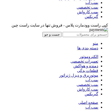
پمپ آب
پمپ تخصصی
پمپ کارواش
گیربکس
کپی راست وودمارت پلاس - فروش تنها در سایت راست چین
جست و جو
منو
دسته بندی ها
الکتروموتور
تعمیرات تخصصی
دمنده و هواکش
قطعات یدکی
موتوربرق و دیزل ژنراتور
پمپ آب
پمپ تخصصی
پمپ کارواش
گیربکس
صفحه اصلی
پمپ آب