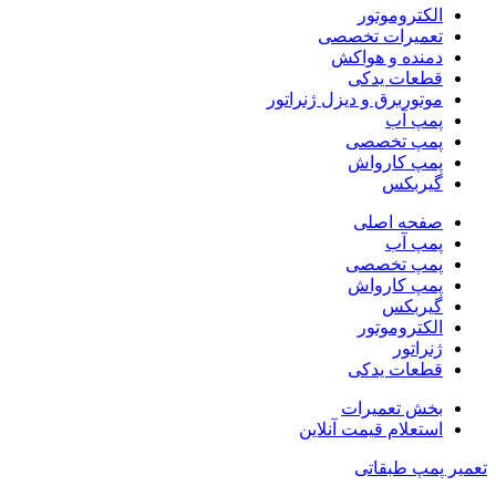
الکتروموتور
تعمیرات تخصصی
دمنده و هواکش
قطعات یدکی
موتوربرق و دیزل ژنراتور
پمپ آب
پمپ تخصصی
پمپ کارواش
گیربکس
صفحه اصلی
پمپ آب
پمپ تخصصی
پمپ کارواش
گیربکس
الکتروموتور
ژنراتور
قطعات یدکی
بخش تعمیرات
استعلام قیمت آنلاین
تعمیر پمپ طبقاتی