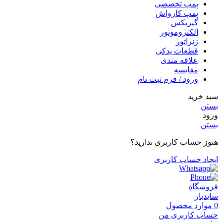
پمپ تخصصی
پمپ کارواش
گیربکس
الکتروموتور
ژنراتور
قطعات یدکی
علاقه مندی
مقایسه
ورود / فرم ثبت نام
سبد خرید
بستن
ورود
بستن
هنوز حساب کاربری ندارید؟
ایجاد حساب کاربری
فروشگاه
سایدبار
0
موارد
محصول
حساب کاربری من