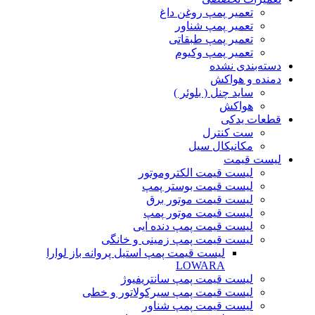
تعمیر پمپ روغن داغ
تعمیر پمپ شناور
تعمیر پمپ طبقاتی
تعمیر پمپ وکیوم
دسته‌بندی نشده
دمنده و هواکش
ساید چنل ( بلوئر )
هواکش
قطعات یدکی
ست کنترل
مکانیکال سیل
لیست قیمت
لیست قیمت الکتروموتور
لیست قیمت بوستر پمپ
لیست قیمت موتور برق
لیست قیمت موتور پمپ
لیست قیمت پمپ دنده ایی
لیست قیمت پمپ زمینی و خانگی
ليست قيمت پمپ استيل پروانه باز لوارا
LOWARA
لیست قیمت پمپ سانتریفیوژ
لیست قیمت پمپ سیرکولاتور و خطی
لیست قیمت پمپ شناور