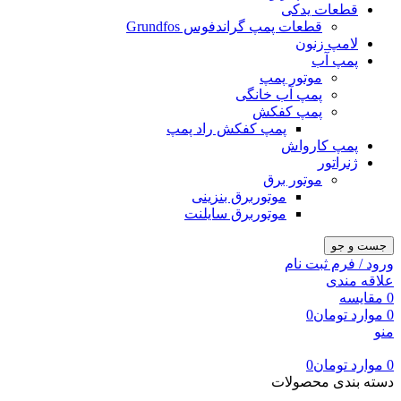
قطعات یدکی
قطعات پمپ گراندفوس Grundfos
لامپ زنون
پمپ آب
موتور پمپ
پمپ آب خانگی
پمپ کفکش
پمپ کفکش راد پمپ
پمپ کارواش
ژنراتور
موتور برق
موتوربرق بنزینی
موتوربرق سایلنت
جست و جو
ورود / فرم ثبت نام
علاقه مندی
0
مقایسه
0
موارد
تومان
0
منو
0
موارد
تومان
0
دسته بندی محصولات