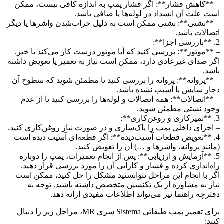
– **کاهش فشار**: اگر فشار پمپ به اندازه کافی نیست، ممکن
است علت آن انسداد در لوله‌ها یا صافی باشد.
– **نشتی**: نشتی ممکن است به دلیل خراب‌شدن واشرها یا دیگر
اتصالات باشد.
2. **بازرسی اجزا**:
– **موتور**: بررسی کنید که آیا موتور درست کار می‌کند یا خیر.
اگر صدای غیرعادی دارد، ممکن است نیاز به تعمیر یا تعویض داشته
باشد.
– **پروانه**: پروانه را بررسی کنید تا مطمئن شوید که سطوح آن
دچار سایش یا آسیب نشده باشد.
– **اتصالات**: همه اتصالات و لوله‌ها را بررسی کنید تا از عدم
وجود نشتی مطمئن شوید.
3. **تمیزکاری و روغن‌کاری**:
– اجزای داخلی پمپ را پاک‌سازی و در صورت نیاز روغن‌کاری کنید.
4. **تعویض قطعات آسیب‌دیده**: اگر قطعه‌ای آسیب دیده است
(مانند پروانه، واشرها و …) آن را تعویض کنید.
5. **آزمایش و ارزیابی**: پس از انجام تعمیرات، پمپ را دوباره
راه‌اندازی کرده و فشار و کارایی آن را مورد بررسی قرار دهید.
اگر با انجام این مراحل نتوانستید مشکل را حل کنید، ممکن است
نیاز به مشاوره از یک تکنسین متخصص داشته باشید. توجه به
دفترچه راهنما نیز می‌تواند اطلاعات مفیدی ارائه دهد.
برای تعمیر پمپ طبقاتی Sistema سری MR، مراحل زیر را دنبال
کنید: