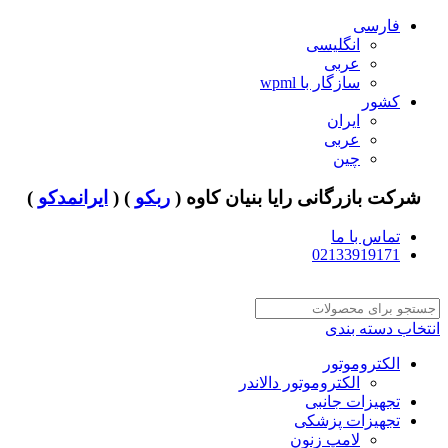
فارسی
انگلیسی
عربی
سازگار با wpml
کشور
ایران
عربی
چین
شرکت بازرگانی رایا بنیان کاوه (
ربکو
) (
ایرانمدکو
)
تماس با ما
02133919171
انتخاب دسته بندی
الکتروموتور
الکتروموتور دالاندر
تجهیزات جانبی
تجهیزات پزشکی
لامپ زنون