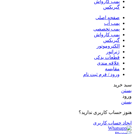
پمپ کارواش
گیربکس
صفحه اصلی
پمپ آب
پمپ تخصصی
پمپ کارواش
گیربکس
الکتروموتور
ژنراتور
قطعات یدکی
علاقه مندی
مقایسه
ورود / فرم ثبت نام
سبد خرید
بستن
ورود
بستن
هنوز حساب کاربری ندارید؟
ایجاد حساب کاربری