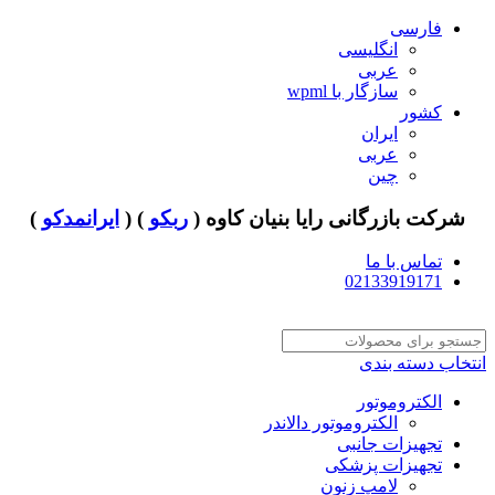
فارسی
انگلیسی
عربی
سازگار با wpml
کشور
ایران
عربی
چین
شرکت بازرگانی رایا بنیان کاوه (
ربکو
) (
ایرانمدکو
)
تماس با ما
02133919171
انتخاب دسته بندی
الکتروموتور
الکتروموتور دالاندر
تجهیزات جانبی
تجهیزات پزشکی
لامپ زنون