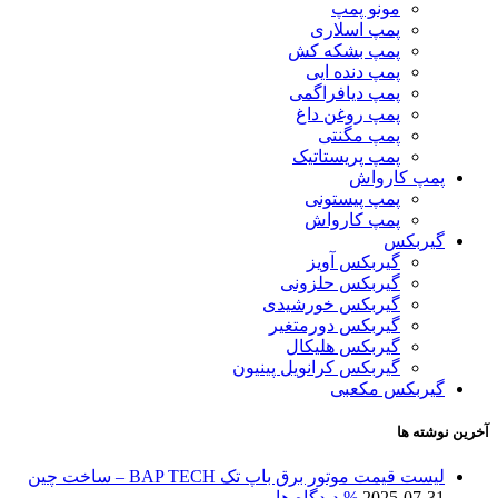
مونو پمپ
پمپ اسلاری
پمپ بشکه کش
پمپ دنده ایی
پمپ دیافراگمی
پمپ روغن داغ
پمپ مگنتی
پمپ پریستاتیک
پمپ کارواش
پمپ پیستونی
پمپ کارواش
گیربکس
گیربکس آویز
گیربکس حلزونی
گیربکس خورشیدی
گیربکس دورمتغیر
گیربکس هلیکال
گیربکس کرانویل پینیون
گیربکس مکعبی
آخرین نوشته ها
لیست قیمت موتور برق باپ تک BAP TECH – ساخت چین
2025-07-31
% دیدگاه ها