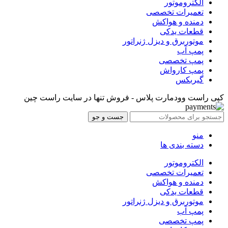
الکتروموتور
تعمیرات تخصصی
دمنده و هواکش
قطعات یدکی
موتوربرق و دیزل ژنراتور
پمپ آب
پمپ تخصصی
پمپ کارواش
گیربکس
کپی راست وودمارت پلاس - فروش تنها در سایت راست چین
جست و جو
منو
دسته بندی ها
الکتروموتور
تعمیرات تخصصی
دمنده و هواکش
قطعات یدکی
موتوربرق و دیزل ژنراتور
پمپ آب
پمپ تخصصی