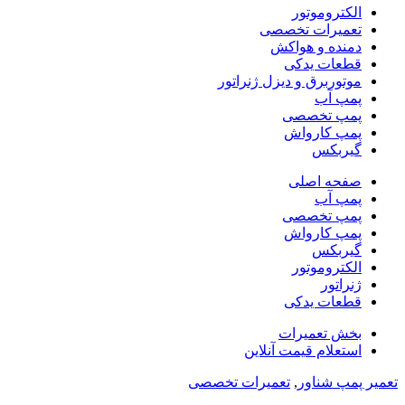
الکتروموتور
تعمیرات تخصصی
دمنده و هواکش
قطعات یدکی
موتوربرق و دیزل ژنراتور
پمپ آب
پمپ تخصصی
پمپ کارواش
گیربکس
صفحه اصلی
پمپ آب
پمپ تخصصی
پمپ کارواش
گیربکس
الکتروموتور
ژنراتور
قطعات یدکی
بخش تعمیرات
استعلام قیمت آنلاین
تعمیر پمپ شناور
,
تعمیرات تخصصی