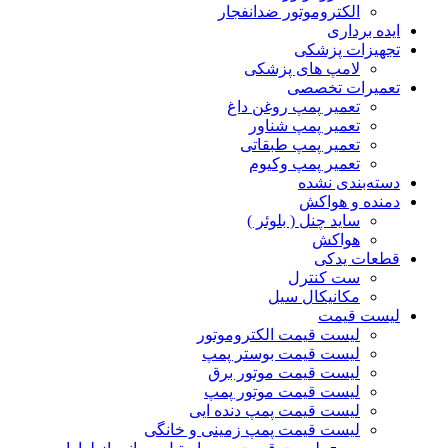
الکتروموتور ضدانفجار
ایده برداری
تجهیزات پزشکی
لامپ های پزشکی
تعمیرات تخصصی
تعمیر پمپ روغن داغ
تعمیر پمپ شناور
تعمیر پمپ طبقاتی
تعمیر پمپ وکیوم
دسته‌بندی نشده
دمنده و هواکش
ساید چنل ( بلوئر )
هواکش
قطعات یدکی
ست کنترل
مکانیکال سیل
لیست قیمت
لیست قیمت الکتروموتور
لیست قیمت بوستر پمپ
لیست قیمت موتور برق
لیست قیمت موتور پمپ
لیست قیمت پمپ دنده ایی
لیست قیمت پمپ زمینی و خانگی