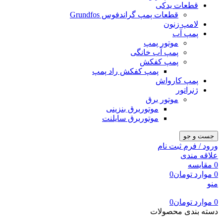
قطعات یدکی
قطعات پمپ گراندفوس Grundfos
لامپ زنون
پمپ آب
موتور پمپ
پمپ آب خانگی
پمپ کفکش
پمپ کفکش راد پمپ
پمپ کارواش
ژنراتور
موتور برق
موتوربرق بنزینی
موتوربرق سایلنت
جست و جو
ورود / فرم ثبت نام
علاقه مندی
0
مقایسه
0
موارد
تومان
0
منو
0
موارد
تومان
0
دسته بندی محصولات