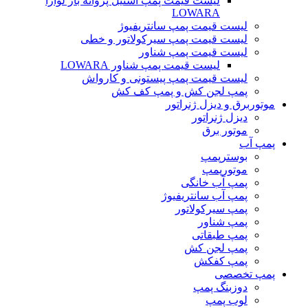
ليست قيمت پمپ استيل پروانه باز لوارا
LOWARA
لیست قیمت پمپ سانتریفیوژ
لیست قیمت پمپ سیرکولاتور و خطی
لیست قیمت پمپ شناور
لیست قیمت پمپ شناور LOWARA
لیست قیمت پمپ پیستونی و کارواش
پمپ لجن کش و پمپ کف کش
موتوربرق و دیزل ژنراتور
دیزل ژنراتور
موتور برق
پمپ آب
بوسترپمپ
موتورپمپ
پمپ آب خانگی
پمپ آب سانتریفیوژ
پمپ سیرکولاتور
پمپ شناور
پمپ طبقاتی
پمپ لجن کش
پمپ کفکش
پمپ تخصصی
دوزبنگ پمپ
لوب پمپ