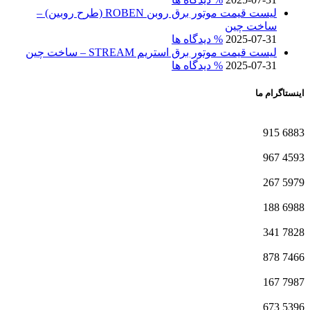
لیست قیمت موتور برق روبن ROBEN (طرح روبین) –
ساخت چین
2025-07-31
% دیدگاه ها
لیست قیمت موتور برق استریم STREAM – ساخت چین
2025-07-31
% دیدگاه ها
اینستاگرام ما
915
6883
967
4593
267
5979
188
6988
341
7828
878
7466
167
7987
673
5396