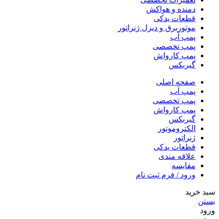
دمنده و هواکش
قطعات یدکی
موتوربرق و دیزل ژنراتور
پمپ آب
پمپ تخصصی
پمپ کارواش
گیربکس
صفحه اصلی
پمپ آب
پمپ تخصصی
پمپ کارواش
گیربکس
الکتروموتور
ژنراتور
قطعات یدکی
علاقه مندی
مقایسه
ورود / فرم ثبت نام
سبد خرید
بستن
ورود