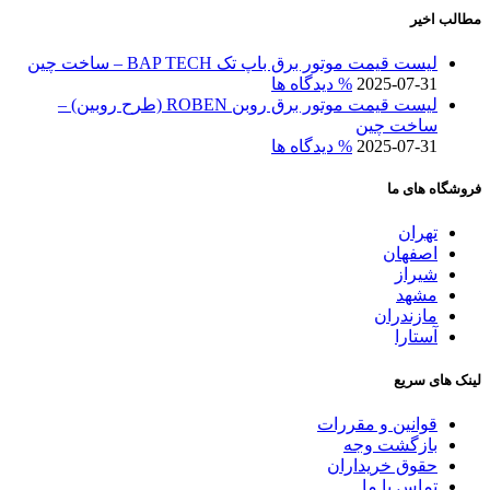
مطالب اخیر
لیست قیمت موتور برق باپ تک BAP TECH – ساخت چین
2025-07-31
% دیدگاه ها
لیست قیمت موتور برق روبن ROBEN (طرح روبین) –
ساخت چین
2025-07-31
% دیدگاه ها
فروشگاه های ما
تهران
اصفهان
شیراز
مشهد
مازندران
آستارا
لینک های سریع
قوانین و مقررات
بازگشت وجه
حقوق خریداران
تماس با ما