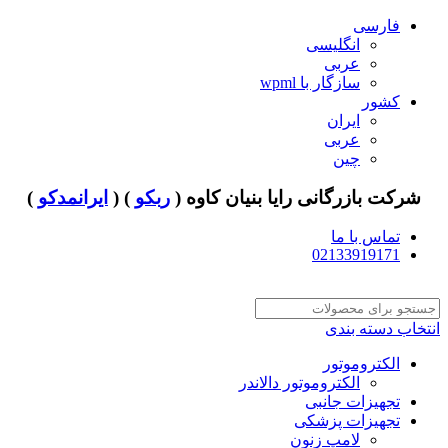
فارسی
انگلیسی
عربی
سازگار با wpml
کشور
ایران
عربی
چین
شرکت بازرگانی رایا بنیان کاوه (
ربکو
) (
ایرانمدکو
)
تماس با ما
02133919171
انتخاب دسته بندی
الکتروموتور
الکتروموتور دالاندر
تجهیزات جانبی
تجهیزات پزشکی
لامپ زنون