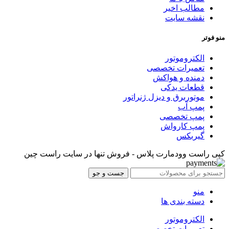
مطالب اخیر
نقشه سایت
منو فوتر
الکتروموتور
تعمیرات تخصصی
دمنده و هواکش
قطعات یدکی
موتوربرق و دیزل ژنراتور
پمپ آب
پمپ تخصصی
پمپ کارواش
گیربکس
کپی راست وودمارت پلاس - فروش تنها در سایت راست چین
جست و جو
منو
دسته بندی ها
الکتروموتور
تعمیرات تخصصی