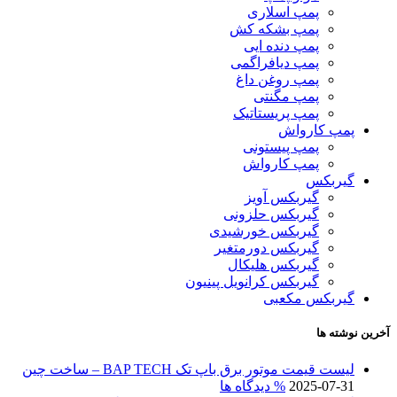
پمپ اسلاری
پمپ بشکه کش
پمپ دنده ایی
پمپ دیافراگمی
پمپ روغن داغ
پمپ مگنتی
پمپ پریستاتیک
پمپ کارواش
پمپ پیستونی
پمپ کارواش
گیربکس
گیربکس آویز
گیربکس حلزونی
گیربکس خورشیدی
گیربکس دورمتغیر
گیربکس هلیکال
گیربکس کرانویل پینیون
گیربکس مکعبی
آخرین نوشته ها
لیست قیمت موتور برق باپ تک BAP TECH – ساخت چین
2025-07-31
% دیدگاه ها