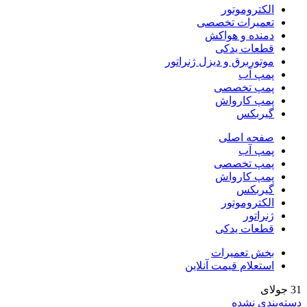
الکتروموتور
تعمیرات تخصصی
دمنده و هواکش
قطعات یدکی
موتوربرق و دیزل ژنراتور
پمپ آب
پمپ تخصصی
پمپ کارواش
گیربکس
صفحه اصلی
پمپ آب
پمپ تخصصی
پمپ کارواش
گیربکس
الکتروموتور
ژنراتور
قطعات یدکی
بخش تعمیرات
استعلام قیمت آنلاین
31
جولای
دسته‌بندی نشده