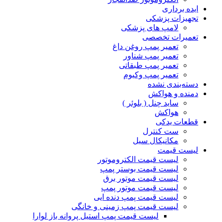
ایده برداری
تجهیزات پزشکی
لامپ های پزشکی
تعمیرات تخصصی
تعمیر پمپ روغن داغ
تعمیر پمپ شناور
تعمیر پمپ طبقاتی
تعمیر پمپ وکیوم
دسته‌بندی نشده
دمنده و هواکش
ساید چنل ( بلوئر )
هواکش
قطعات یدکی
ست کنترل
مکانیکال سیل
لیست قیمت
لیست قیمت الکتروموتور
لیست قیمت بوستر پمپ
لیست قیمت موتور برق
لیست قیمت موتور پمپ
لیست قیمت پمپ دنده ایی
لیست قیمت پمپ زمینی و خانگی
ليست قيمت پمپ استيل پروانه باز لوارا