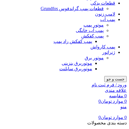
قطعات یدکی
قطعات پمپ گراندفوس Grundfos
لامپ زنون
پمپ آب
موتور پمپ
پمپ آب خانگی
پمپ کفکش
پمپ کفکش راد پمپ
پمپ کارواش
ژنراتور
موتور برق
موتوربرق بنزینی
موتوربرق سایلنت
جست و جو
ورود / فرم ثبت نام
علاقه مندی
0
مقایسه
0
موارد
تومان
0
منو
0
موارد
تومان
0
دسته بندی محصولات