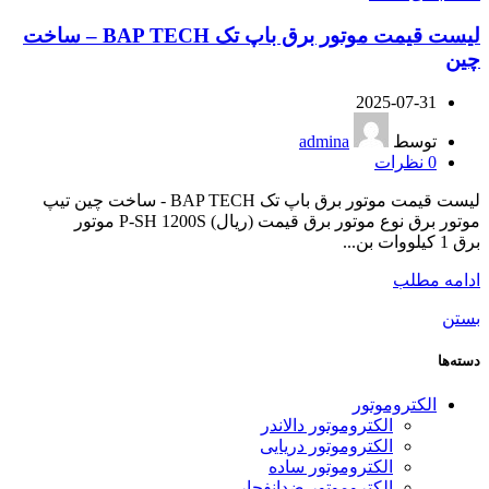
لیست قیمت موتور برق باپ تک BAP TECH – ساخت
چین
2025-07-31
توسط
admina
0
نظرات
لیست قیمت موتور برق باپ تک BAP TECH - ساخت چین تیپ
موتور برق نوع موتور برق قیمت (ریال) P-SH 1200S موتور
برق 1 کیلووات بن...
ادامه مطلب
بستن
دسته‌ها
الکتروموتور
الکتروموتور دالاندر
الکتروموتور دریایی
الکتروموتور ساده
الکتروموتور ضدانفجار