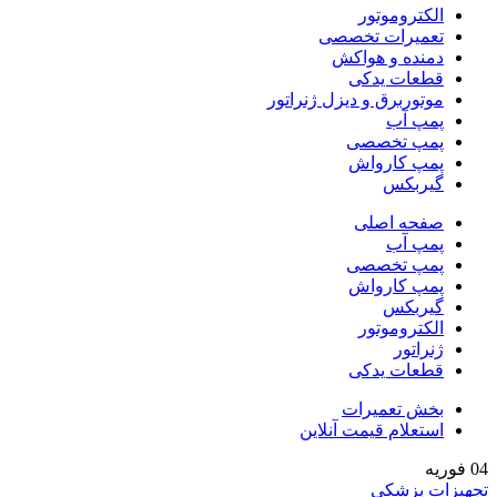
الکتروموتور
تعمیرات تخصصی
دمنده و هواکش
قطعات یدکی
موتوربرق و دیزل ژنراتور
پمپ آب
پمپ تخصصی
پمپ کارواش
گیربکس
صفحه اصلی
پمپ آب
پمپ تخصصی
پمپ کارواش
گیربکس
الکتروموتور
ژنراتور
قطعات یدکی
بخش تعمیرات
استعلام قیمت آنلاین
04
فوریه
تجهیزات پزشکی