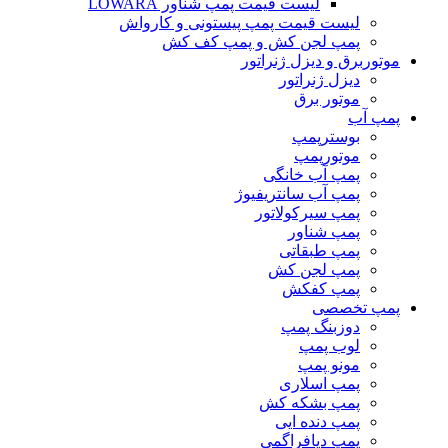
لیست قیمت پمپ شناور LOWARA
لیست قیمت پمپ پیستونی و کارواش
پمپ لجن کش و پمپ کف کش
موتوربرق و دیزل ژنراتور
دیزل ژنراتور
موتور برق
پمپ آب
بوسترپمپ
موتورپمپ
پمپ آب خانگی
پمپ آب سانتریفیوژ
پمپ سیرکولاتور
پمپ شناور
پمپ طبقاتی
پمپ لجن کش
پمپ کفکش
پمپ تخصصی
دوزبنگ پمپ
لوب پمپ
مونو پمپ
پمپ اسلاری
پمپ بشکه کش
پمپ دنده ایی
پمپ دیافراگمی