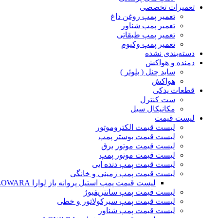
تعمیرات تخصصی
تعمیر پمپ روغن داغ
تعمیر پمپ شناور
تعمیر پمپ طبقاتی
تعمیر پمپ وکیوم
دسته‌بندی نشده
دمنده و هواکش
ساید چنل ( بلوئر )
هواکش
قطعات یدکی
ست کنترل
مکانیکال سیل
لیست قیمت
لیست قیمت الکتروموتور
لیست قیمت بوستر پمپ
لیست قیمت موتور برق
لیست قیمت موتور پمپ
لیست قیمت پمپ دنده ایی
لیست قیمت پمپ زمینی و خانگی
ليست قيمت پمپ استيل پروانه باز لوارا LOWARA
لیست قیمت پمپ سانتریفیوژ
لیست قیمت پمپ سیرکولاتور و خطی
لیست قیمت پمپ شناور