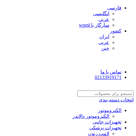
فارسی
انگلیسی
عربی
سازگار با wpml
کشور
ایران
عربی
چین
تماس با ما
02133919171
انتخاب دسته بندی
الکتروموتور
الکتروموتور دالاندر
تجهیزات جانبی
تجهیزات پزشکی
لامپ زنون