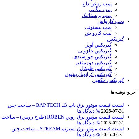
پمپ روغن داغ
پمپ مگنتی
پمپ پریستاتیک
پمپ کارواش
پمپ پیستونی
پمپ کارواش
گیربکس
گیربکس آویز
گیربکس حلزونی
گیربکس خورشیدی
گیربکس دورمتغیر
گیربکس هلیکال
گیربکس کرانویل پینیون
گیربکس مکعبی
آخرین نوشته ها
لیست قیمت موتور برق باپ تک BAP TECH – ساخت چین
2025-07-31
% دیدگاه ها
لیست قیمت موتور برق روبن ROBEN (طرح روبین) – ساخت چین
2025-07-31
% دیدگاه ها
لیست قیمت موتور برق استریم STREAM – ساخت چین
2025-07-31
% دیدگاه ها