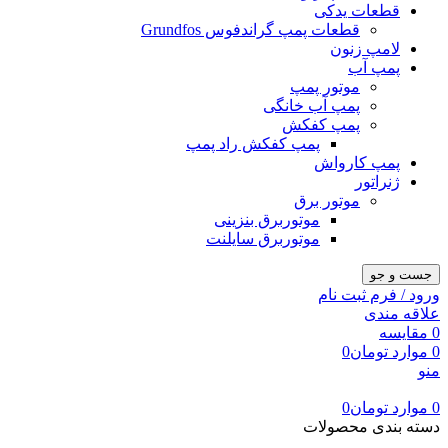
قطعات یدکی
قطعات پمپ گراندفوس Grundfos
لامپ زنون
پمپ آب
موتور پمپ
پمپ آب خانگی
پمپ کفکش
پمپ کفکش راد پمپ
پمپ کارواش
ژنراتور
موتور برق
موتوربرق بنزینی
موتوربرق سایلنت
جست و جو
ورود / فرم ثبت نام
علاقه مندی
0
مقایسه
0
موارد
تومان
0
منو
0
موارد
تومان
0
دسته بندی محصولات