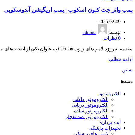
پمپ واتر جت کلون اسکوپ | پمپ اریگیشن آندوسکوپی
2025-02-09
توسط
admina
0
نظرات
مقدمه امروزه لامپ‌های زنون Cermax به عنوان یکی از انتخاب‌های محبوب در صنعت نورپردازی شناخته می‌شوند. این لامپ‌ها به دلیل ویژگی‌های م...
ادامه مطلب
بستن
دسته‌ها
الکتروموتور
الکتروموتور دالاندر
الکتروموتور دریایی
الکتروموتور ساده
الکتروموتور ضدانفجار
ایده برداری
تجهیزات پزشکی
لامپ های پزشکی