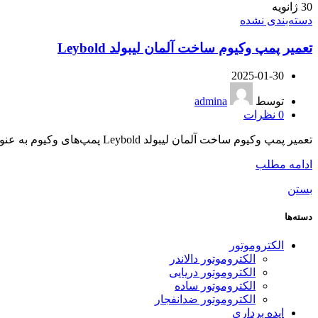
30
ژانویه
دسته‌بندی نشده
تعمیر پمپ وکیوم ساخت آلمان لیبولد Leybold
2025-01-30
توسط
admina
0
نظرات
تعمیر پمپ وکیوم ساخت آلمان لیبولد Leybold پمپ‌های وکیوم به عنوان ابزاری حیاتی در صنایع مختلف، شامل داروسازی، الکترونیک، و تولید، در ای...
ادامه مطلب
بستن
دسته‌ها
الکتروموتور
الکتروموتور دالاندر
الکتروموتور دریایی
الکتروموتور ساده
الکتروموتور ضدانفجار
ایده برداری