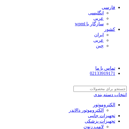
فارسی
انگلیسی
عربی
سازگار با wpml
کشور
ایران
عربی
چین
تماس با ما
02133919171
انتخاب دسته بندی
الکتروموتور
الکتروموتور دالاندر
تجهیزات جانبی
تجهیزات پزشکی
لامپ زنون