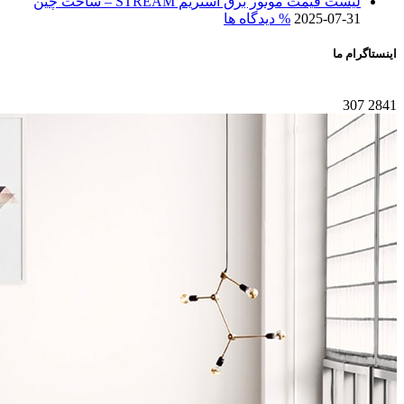
لیست قیمت موتور برق استریم STREAM – ساخت چین
2025-07-31
% دیدگاه ها
اینستاگرام ما
307
2841