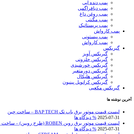
پمپ دنده ایی
پمپ دیافراگمی
پمپ روغن داغ
پمپ مگنتی
پمپ پریستاتیک
پمپ کارواش
پمپ پیستونی
پمپ کارواش
گیربکس
گیربکس آویز
گیربکس حلزونی
گیربکس خورشیدی
گیربکس دورمتغیر
گیربکس هلیکال
گیربکس کرانویل پینیون
گیربکس مکعبی
آخرین نوشته ها
لیست قیمت موتور برق باپ تک BAP TECH – ساخت چین
2025-07-31
% دیدگاه ها
لیست قیمت موتور برق روبن ROBEN (طرح روبین) – ساخت چین
2025-07-31
% دیدگاه ها