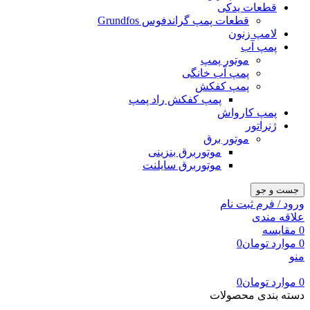
قطعات یدکی
قطعات پمپ گراندفوس Grundfos
لامپ زنون
پمپ آب
موتور پمپ
پمپ آب خانگی
پمپ کفکش
پمپ کفکش راد پمپ
پمپ کارواش
ژنراتور
موتور برق
موتوربرق بنزینی
موتوربرق سایلنت
جست و جو
ورود / فرم ثبت نام
علاقه مندی
0
مقایسه
0
موارد
تومان
0
منو
0
موارد
تومان
0
دسته بندی محصولات