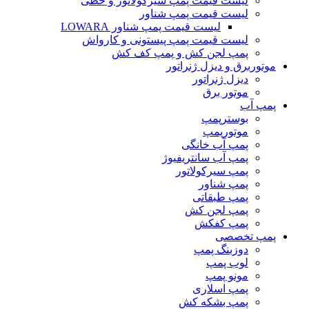
لیست قیمت پمپ سیرکولاتور و خطی
لیست قیمت پمپ شناور
لیست قیمت پمپ شناور LOWARA
لیست قیمت پمپ پیستونی و کارواش
پمپ لجن کش و پمپ کف کش
موتوربرق و دیزل ژنراتور
دیزل ژنراتور
موتور برق
پمپ آب
بوسترپمپ
موتورپمپ
پمپ آب خانگی
پمپ آب سانتریفیوژ
پمپ سیرکولاتور
پمپ شناور
پمپ طبقاتی
پمپ لجن کش
پمپ کفکش
پمپ تخصصی
دوزبنگ پمپ
لوب پمپ
مونو پمپ
پمپ اسلاری
پمپ بشکه کش