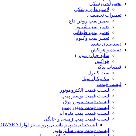
تجهیزات پزشکی
لامپ های پزشکی
تعمیرات تخصصی
تعمیر پمپ روغن داغ
تعمیر پمپ شناور
تعمیر پمپ طبقاتی
تعمیر پمپ وکیوم
دسته‌بندی نشده
دمنده و هواکش
ساید چنل ( بلوئر )
هواکش
قطعات یدکی
ست کنترل
مکانیکال سیل
لیست قیمت
لیست قیمت الکتروموتور
لیست قیمت بوستر پمپ
لیست قیمت موتور برق
لیست قیمت موتور پمپ
لیست قیمت پمپ دنده ایی
لیست قیمت پمپ زمینی و خانگی
ليست قيمت پمپ استيل پروانه باز لوارا LOWARA
لیست قیمت پمپ سانتریفیوژ