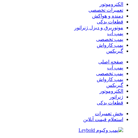
الکتروموتور
تعمیرات تخصصی
دمنده و هواکش
قطعات یدکی
موتوربرق و دیزل ژنراتور
پمپ آب
پمپ تخصصی
پمپ کارواش
گیربکس
صفحه اصلی
پمپ آب
پمپ تخصصی
پمپ کارواش
گیربکس
الکتروموتور
ژنراتور
قطعات یدکی
بخش تعمیرات
استعلام قیمت آنلاین