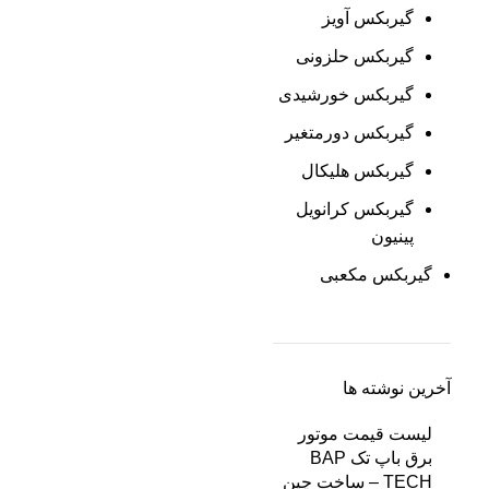
گیربکس آویز
گیربکس حلزونی
گیربکس خورشیدی
گیربکس دورمتغیر
گیربکس هلیکال
گیربکس کرانویل
پینیون
گیربکس مکعبی
آخرین نوشته ها
لیست قیمت موتور
برق باپ تک BAP
TECH – ساخت چین