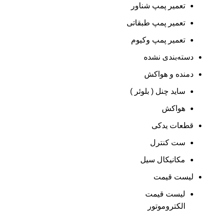
تعمیر پمپ شناور
تعمیر پمپ طبقاتی
تعمیر پمپ وکیوم
دسته‌بندی نشده
دمنده و هواکش
ساید چنل ( بلوئر )
هواکش
قطعات یدکی
ست کنترل
مکانیکال سیل
لیست قیمت
لیست قیمت
الکتروموتور