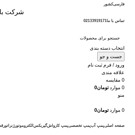
فارسی
کشور
شرکت بازر
تماس با ما
02133919171
انتخاب دسته بندی
جست و جو
ورود / فرم ثبت نام
علاقه مندی
0
مقایسه
0
موارد
تومان
0
منو
0
موارد
تومان
0
دسته بندی محصولات
صفحه اصلی
پمپ آب
پمپ تخصصی
پمپ کارواش
گیربکس
الکتروموتور
ژنراتور
قط