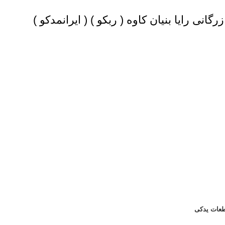
گانی رایا بنیان کاوه (
ربکو
) (
ایرانمدکو
)
عات یدکی