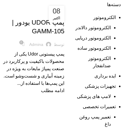
دسته‌ها
08
,
پمپ پیستونی
پمپ کارواش
الکتروموتور
اکتبر
پمپ UDOR یودور |
الکتروموتور دالاندر
GAMM-105
الکتروموتور دریایی
0
توسط
Admina
الکتروموتور ساده
پمپ پیستونی Udor یکی از
الکتروموتور
محصولات باکیفیت و پرکاربرد در
ضدانفجار
صنعت پمپاژ مایعات به ویژه در
ایده برداری
زمینه آبیاری و شست‌وشو است.
این پمپ‌ها با استفاده از...
تجهیزات پزشکی
ادامه مطلب
لامپ های پزشکی
تعمیرات تخصصی
تعمیر پمپ روغن
داغ