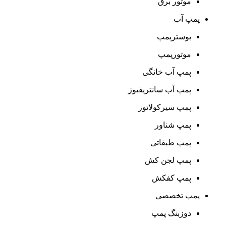
موتور برق
پمپ آب
بوسترپمپ
موتورپمپ
پمپ آب خانگی
پمپ آب سانتریفیوژ
پمپ سیرکولاتور
پمپ شناور
پمپ طبقاتی
پمپ لجن کش
پمپ کفکش
پمپ تخصصی
دوزبنگ پمپ