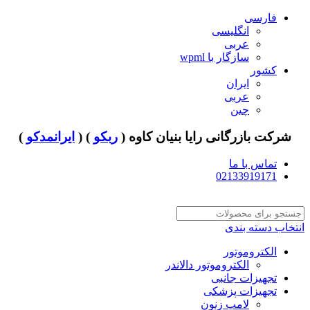
فارسی
انگلیسی
عربی
سازگار با wpml
کشور
ایران
عربی
چین
شرکت بازرگانی رایا بنیان کاوه (
ربکو
) (
ایرانمدکو
)
تماس با ما
02133919171
انتخاب دسته بندی
الکتروموتور
الکتروموتور دالاندر
تجهیزات جانبی
تجهیزات پزشکی
لامپ زنون