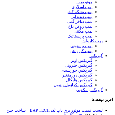
مونو پمپ
پمپ اسلاری
پمپ بشکه کش
پمپ دنده ایی
پمپ دیافراگمی
پمپ روغن داغ
پمپ مگنتی
پمپ پریستاتیک
پمپ کارواش
پمپ پیستونی
پمپ کارواش
گیربکس
گیربکس آویز
گیربکس حلزونی
گیربکس خورشیدی
گیربکس دورمتغیر
گیربکس هلیکال
گیربکس کرانویل پینیون
گیربکس مکعبی
آخرین نوشته ها
لیست قیمت موتور برق باپ تک BAP TECH – ساخت چین