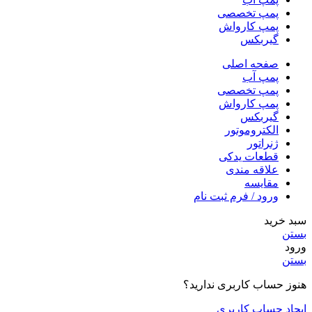
پمپ تخصصی
پمپ کارواش
گیربکس
صفحه اصلی
پمپ آب
پمپ تخصصی
پمپ کارواش
گیربکس
الکتروموتور
ژنراتور
قطعات یدکی
علاقه مندی
مقایسه
ورود / فرم ثبت نام
سبد خرید
بستن
ورود
بستن
هنوز حساب کاربری ندارید؟
ایجاد حساب کاربری