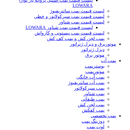
ليست قيمت پمپ استيل پروانه باز لوارا
LOWARA
لیست قیمت پمپ سانتریفیوژ
لیست قیمت پمپ سیرکولاتور و خطی
لیست قیمت پمپ شناور
لیست قیمت پمپ شناور LOWARA
لیست قیمت پمپ پیستونی و کارواش
پمپ لجن کش و پمپ کف کش
موتوربرق و دیزل ژنراتور
دیزل ژنراتور
موتور برق
پمپ آب
بوسترپمپ
موتورپمپ
پمپ آب خانگی
پمپ آب سانتریفیوژ
پمپ سیرکولاتور
پمپ شناور
پمپ طبقاتی
پمپ لجن کش
پمپ کفکش
پمپ تخصصی
دوزبنگ پمپ
لوب پمپ