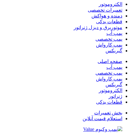
الکتروموتور
تعمیرات تخصصی
دمنده و هواکش
قطعات یدکی
موتوربرق و دیزل ژنراتور
پمپ آب
پمپ تخصصی
پمپ کارواش
گیربکس
صفحه اصلی
پمپ آب
پمپ تخصصی
پمپ کارواش
گیربکس
الکتروموتور
ژنراتور
قطعات یدکی
بخش تعمیرات
استعلام قیمت آنلاین