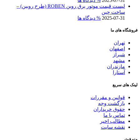
2025-07-31
% دیدگاه ها
لیست قیمت موتور برق روبن ROBEN (طرح روبین) –
ساخت چین
2025-07-31
% دیدگاه ها
فروشگاه های ما
تهران
اصفهان
شیراز
مشهد
مازندران
آستارا
لینک های سریع
قوانین و مقررات
بازگشت وجه
حقوق خریداران
تماس با ما
مطالب اخیر
نقشه سایت
منو فوتر