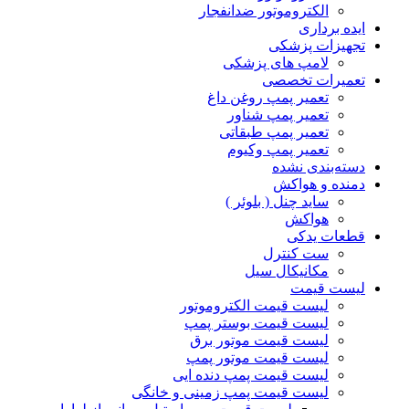
الکتروموتور ضدانفجار
ایده برداری
تجهیزات پزشکی
لامپ های پزشکی
تعمیرات تخصصی
تعمیر پمپ روغن داغ
تعمیر پمپ شناور
تعمیر پمپ طبقاتی
تعمیر پمپ وکیوم
دسته‌بندی نشده
دمنده و هواکش
ساید چنل ( بلوئر )
هواکش
قطعات یدکی
ست کنترل
مکانیکال سیل
لیست قیمت
لیست قیمت الکتروموتور
لیست قیمت بوستر پمپ
لیست قیمت موتور برق
لیست قیمت موتور پمپ
لیست قیمت پمپ دنده ایی
لیست قیمت پمپ زمینی و خانگی