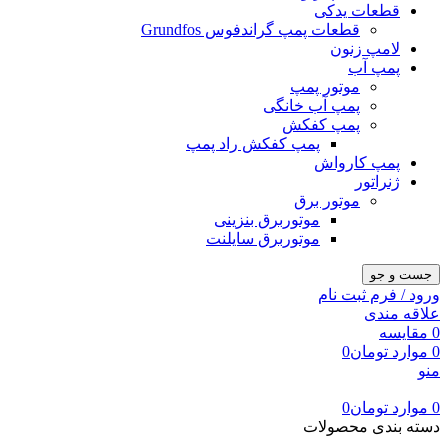
قطعات یدکی
قطعات پمپ گراندفوس Grundfos
لامپ زنون
پمپ آب
موتور پمپ
پمپ آب خانگی
پمپ کفکش
پمپ کفکش راد پمپ
پمپ کارواش
ژنراتور
موتور برق
موتوربرق بنزینی
موتوربرق سایلنت
جست و جو
ورود / فرم ثبت نام
علاقه مندی
0
مقایسه
0
موارد
تومان
0
منو
0
موارد
تومان
0
دسته بندی محصولات