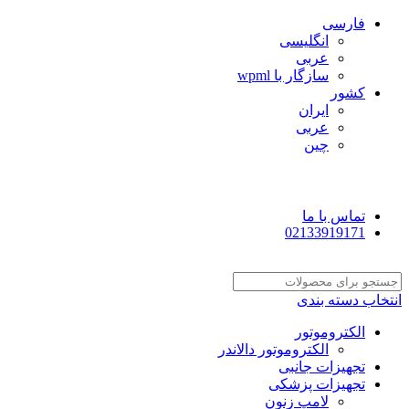
فارسی
انگلیسی
عربی
سازگار با wpml
کشور
ایران
عربی
چین
تماس با ما
02133919171
انتخاب دسته بندی
الکتروموتور
الکتروموتور دالاندر
تجهیزات جانبی
تجهیزات پزشکی
لامپ زنون