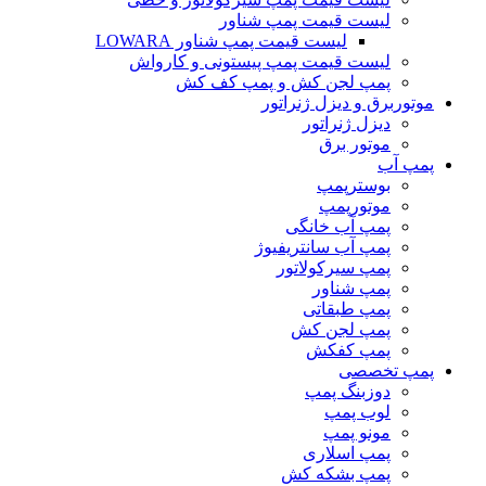
لیست قیمت پمپ شناور
لیست قیمت پمپ شناور LOWARA
لیست قیمت پمپ پیستونی و کارواش
پمپ لجن کش و پمپ کف کش
موتوربرق و دیزل ژنراتور
دیزل ژنراتور
موتور برق
پمپ آب
بوسترپمپ
موتورپمپ
پمپ آب خانگی
پمپ آب سانتریفیوژ
پمپ سیرکولاتور
پمپ شناور
پمپ طبقاتی
پمپ لجن کش
پمپ کفکش
پمپ تخصصی
دوزبنگ پمپ
لوب پمپ
مونو پمپ
پمپ اسلاری
پمپ بشکه کش