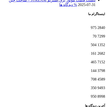
لیست قیمت موتور برق استریم STREAM – ساخت چین
2025-07-31
% دیدگاه ها
اینستاگرام ما
975
2840
70
7299
504
1352
161
2682
465
7152
144
3798
708
4589
350
9493
950
8998
آخرین دیدگاه ها