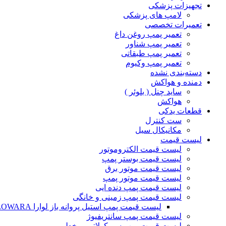
تجهیزات پزشکی
لامپ های پزشکی
تعمیرات تخصصی
تعمیر پمپ روغن داغ
تعمیر پمپ شناور
تعمیر پمپ طبقاتی
تعمیر پمپ وکیوم
دسته‌بندی نشده
دمنده و هواکش
ساید چنل ( بلوئر )
هواکش
قطعات یدکی
ست کنترل
مکانیکال سیل
لیست قیمت
لیست قیمت الکتروموتور
لیست قیمت بوستر پمپ
لیست قیمت موتور برق
لیست قیمت موتور پمپ
لیست قیمت پمپ دنده ایی
لیست قیمت پمپ زمینی و خانگی
ليست قيمت پمپ استيل پروانه باز لوارا LOWARA
لیست قیمت پمپ سانتریفیوژ
لیست قیمت پمپ سیرکولاتور و خطی