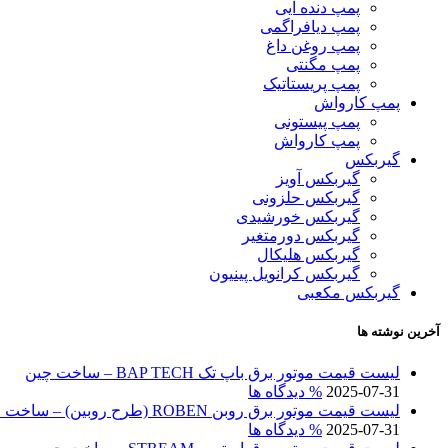
پمپ دنده ایی
پمپ دیافراگمی
پمپ روغن داغ
پمپ مگنتی
پمپ پریستاتیک
پمپ کارواش
پمپ پیستونی
پمپ کارواش
گیربکس
گیربکس آویز
گیربکس حلزونی
گیربکس خورشیدی
گیربکس دورمتغیر
گیربکس هلیکال
گیربکس کرانویل پینیون
گیربکس مکعبی
آخرین نوشته ها
لیست قیمت موتور برق باپ تک BAP TECH – ساخت چین
2025-07-31
% دیدگاه ها
لیست قیمت موتور برق روبن ROBEN (طرح روبین) – ساخت چین
2025-07-31
% دیدگاه ها