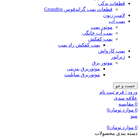
قطعات یدکی
قطعات پمپ گراندفوس Grundfos
لامپ زنون
پمپ آب
موتور پمپ
پمپ آب خانگی
پمپ کفکش
پمپ کفکش راد پمپ
پمپ کارواش
ژنراتور
موتور برق
موتوربرق بنزینی
موتوربرق سایلنت
جست و جو
ورود / فرم ثبت نام
علاقه مندی
0
مقایسه
0
موارد
تومان
0
منو
0
موارد
تومان
0
دسته بندی محصولات