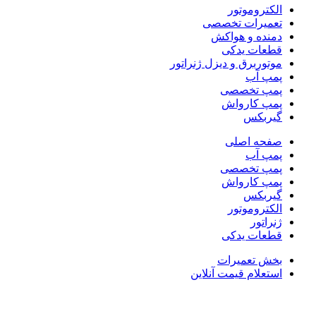
الکتروموتور
تعمیرات تخصصی
دمنده و هواکش
قطعات یدکی
موتوربرق و دیزل ژنراتور
پمپ آب
پمپ تخصصی
پمپ کارواش
گیربکس
صفحه اصلی
پمپ آب
پمپ تخصصی
پمپ کارواش
گیربکس
الکتروموتور
ژنراتور
قطعات یدکی
بخش تعمیرات
استعلام قیمت آنلاین