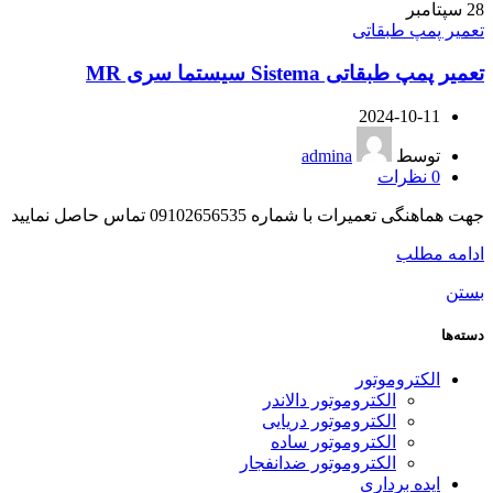
28
سپتامبر
تعمیر پمپ طبقاتی
تعمیر پمپ طبقاتی Sistema سیستما سری MR
2024-10-11
توسط
admina
0
نظرات
جهت هماهنگی تعمیرات با شماره 09102656535 تماس حاصل نمایید برای رفع ایراد پمپ طبقاتی Sistema، چندین مرحله را می‌توا...
ادامه مطلب
بستن
دسته‌ها
الکتروموتور
الکتروموتور دالاندر
الکتروموتور دریایی
الکتروموتور ساده
الکتروموتور ضدانفجار
ایده برداری