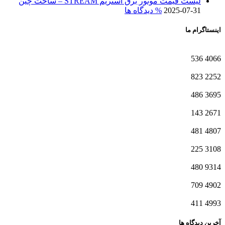
لیست قیمت موتور برق استریم STREAM – ساخت چین
2025-07-31
% دیدگاه ها
اینستاگرام ما
536
4066
823
2252
486
3695
143
2671
481
4807
225
3108
480
9314
709
4902
411
4993
آخرین دیدگاه ها