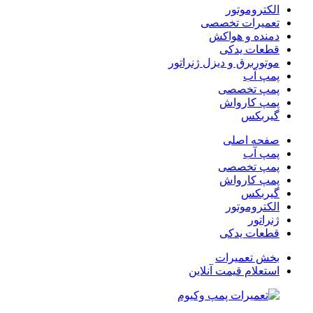
الکتروموتور
تعمیرات تخصصی
دمنده و هواکش
قطعات یدکی
موتوربرق و دیزل ژنراتور
پمپ آب
پمپ تخصصی
پمپ کارواش
گیربکس
صفحه اصلی
پمپ آب
پمپ تخصصی
پمپ کارواش
گیربکس
الکتروموتور
ژنراتور
قطعات یدکی
بخش تعمیرات
استعلام قیمت آنلاین