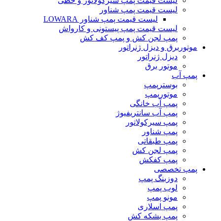
لیست قیمت پمپ سیرکولاتور و خطی
لیست قیمت پمپ شناور
لیست قیمت پمپ شناور LOWARA
لیست قیمت پمپ پیستونی و کارواش
پمپ لجن کش و پمپ کف کش
موتوربرق و دیزل ژنراتور
دیزل ژنراتور
موتور برق
پمپ آب
بوسترپمپ
موتورپمپ
پمپ آب خانگی
پمپ آب سانتریفیوژ
پمپ سیرکولاتور
پمپ شناور
پمپ طبقاتی
پمپ لجن کش
پمپ کفکش
پمپ تخصصی
دوزبنگ پمپ
لوب پمپ
مونو پمپ
پمپ اسلاری
پمپ بشکه کش