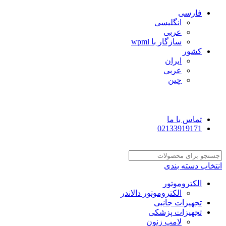
فارسی
انگلیسی
عربی
سازگار با wpml
کشور
ایران
عربی
چین
تماس با ما
02133919171
انتخاب دسته بندی
الکتروموتور
الکتروموتور دالاندر
تجهیزات جانبی
تجهیزات پزشکی
لامپ زنون