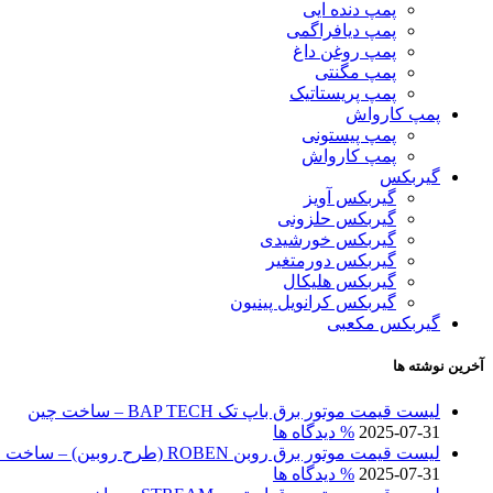
پمپ دنده ایی
پمپ دیافراگمی
پمپ روغن داغ
پمپ مگنتی
پمپ پریستاتیک
پمپ کارواش
پمپ پیستونی
پمپ کارواش
گیربکس
گیربکس آویز
گیربکس حلزونی
گیربکس خورشیدی
گیربکس دورمتغیر
گیربکس هلیکال
گیربکس کرانویل پینیون
گیربکس مکعبی
آخرین نوشته ها
لیست قیمت موتور برق باپ تک BAP TECH – ساخت چین
2025-07-31
% دیدگاه ها
لیست قیمت موتور برق روبن ROBEN (طرح روبین) – ساخت چین
2025-07-31
% دیدگاه ها