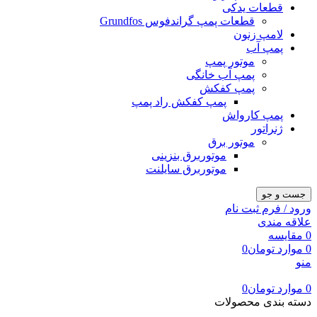
قطعات یدکی
قطعات پمپ گراندفوس Grundfos
لامپ زنون
پمپ آب
موتور پمپ
پمپ آب خانگی
پمپ کفکش
پمپ کفکش راد پمپ
پمپ کارواش
ژنراتور
موتور برق
موتوربرق بنزینی
موتوربرق سایلنت
جست و جو
ورود / فرم ثبت نام
علاقه مندی
0
مقایسه
0
موارد
تومان
0
منو
0
موارد
تومان
0
دسته بندی محصولات