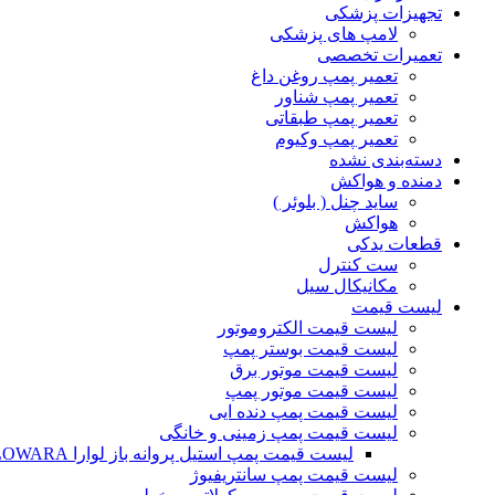
تجهیزات پزشکی
لامپ های پزشکی
تعمیرات تخصصی
تعمیر پمپ روغن داغ
تعمیر پمپ شناور
تعمیر پمپ طبقاتی
تعمیر پمپ وکیوم
دسته‌بندی نشده
دمنده و هواکش
ساید چنل ( بلوئر )
هواکش
قطعات یدکی
ست کنترل
مکانیکال سیل
لیست قیمت
لیست قیمت الکتروموتور
لیست قیمت بوستر پمپ
لیست قیمت موتور برق
لیست قیمت موتور پمپ
لیست قیمت پمپ دنده ایی
لیست قیمت پمپ زمینی و خانگی
ليست قيمت پمپ استيل پروانه باز لوارا LOWARA
لیست قیمت پمپ سانتریفیوژ