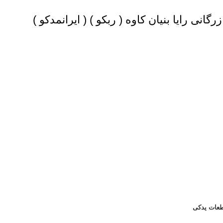
گانی رایا بنیان کاوه (
ربکو
) (
ایرانمدکو
)
عات یدکی