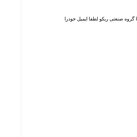
گروه صنعتی ربکو لطفا ایمیل خودرا
ع
منو فوتر
قررات
الکتروموتور
ه
تعمیرات تخصصی
ران
دمنده و هواکش
قطعات یدکی
ر
موتوربرق و دیزل
ژنراتور
پمپ آب
پمپ تخصصی