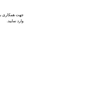
جهت همکاری با 
وارد نمایید.
فروشگاه های ما
لینک های سری
لیست قیمت موتور برق باپ تک BAP
تهران
قوانین و م
اصفهان
بازگشت وج
یدگاه ها
شیراز
حقوق خریدا
مشهد
تماس با ما
ر برق روبن
مازندران
مطالب اخی
یدگاه ها
آستارا
نقشه سایت