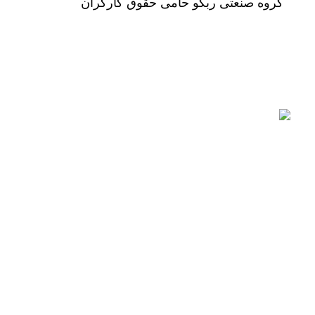
گروه صنعتی ربکو حامی حقوق کارگران
مطالب اخیر
TECH – ساخت چین
2025-07-31
% د
لیست قیمت موتو
ROBEN (طرح روبین) – ساخت چین
2025-07-31
% د