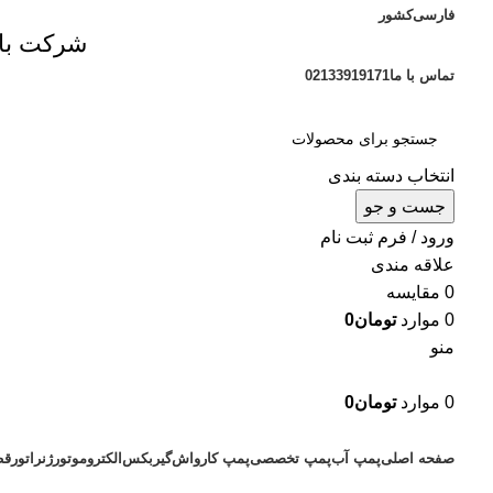
فارسی
کشور
شرکت بازر
تماس با ما
02133919171
انتخاب دسته بندی
جست و جو
ورود / فرم ثبت نام
علاقه مندی
0
مقایسه
0
موارد
تومان
0
منو
0
موارد
تومان
0
دسته بندی محصولات
صفحه اصلی
پمپ آب
پمپ تخصصی
پمپ کارواش
گیربکس
الکتروموتور
ژنراتور
قط