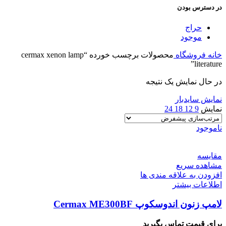
در دسترس بودن
حراج
موجود
خانه
فروشگاه
محصولات برچسب خورده “cermax xenon lamp
literature”
در حال نمایش یک نتیجه
نمایش سایدبار
نمایش
9
12
18
24
ناموجود
مقایسه
مشاهده سریع
افزودن به علاقه مندی ها
اطلاعات بیشتر
لامپ زنون اندوسکوپ Cermax ME300BF
برای قیمت تماس بگیرید