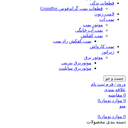
قطعات یدکی
قطعات پمپ گراندفوس Grundfos
لامپ زنون
پمپ آب
موتور پمپ
پمپ آب خانگی
پمپ کفکش
پمپ کفکش راد پمپ
پمپ کارواش
ژنراتور
موتور برق
موتوربرق بنزینی
موتوربرق سایلنت
جست و جو
ورود / فرم ثبت نام
علاقه مندی
0
مقایسه
0
موارد
تومان
0
منو
0
موارد
تومان
0
دسته بندی محصولات