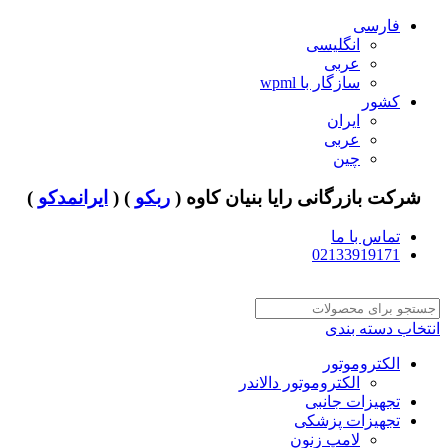
فارسی
انگلیسی
عربی
سازگار با wpml
کشور
ایران
عربی
چین
شرکت بازرگانی رایا بنیان کاوه (
ربکو
) (
ایرانمدکو
)
تماس با ما
02133919171
انتخاب دسته بندی
الکتروموتور
الکتروموتور دالاندر
تجهیزات جانبی
تجهیزات پزشکی
لامپ زنون