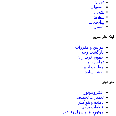
تهران
اصفهان
شیراز
مشهد
مازندران
آستارا
لینک های سریع
قوانین و مقررات
بازگشت وجه
حقوق خریداران
تماس با ما
مطالب اخیر
نقشه سایت
منو فوتر
الکتروموتور
تعمیرات تخصصی
دمنده و هواکش
قطعات یدکی
موتوربرق و دیزل ژنراتور