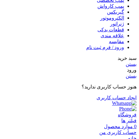
پمپ تخصصی
پمپ کارواش
گیربکس
الکتروموتور
ژنراتور
قطعات یدکی
علاقه مندی
مقایسه
ورود / فرم ثبت نام
سبد خرید
بستن
ورود
بستن
هنوز حساب کاربری ندارید؟
ایجاد حساب کاربری
فروشگاه
فیلتر ها
0
موارد
محصول
حساب کاربری من
خانه