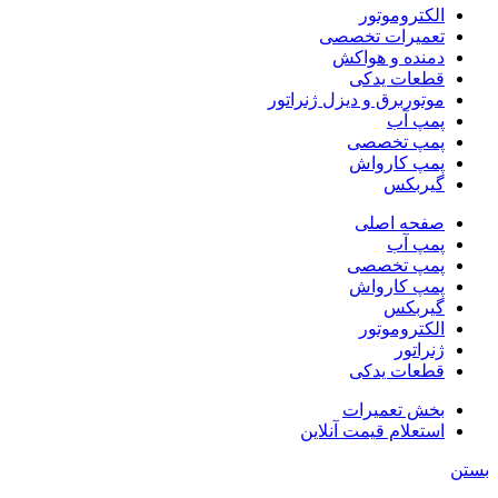
الکتروموتور
تعمیرات تخصصی
دمنده و هواکش
قطعات یدکی
موتوربرق و دیزل ژنراتور
پمپ آب
پمپ تخصصی
پمپ کارواش
گیربکس
صفحه اصلی
پمپ آب
پمپ تخصصی
پمپ کارواش
گیربکس
الکتروموتور
ژنراتور
قطعات یدکی
بخش تعمیرات
استعلام قیمت آنلاین
بستن