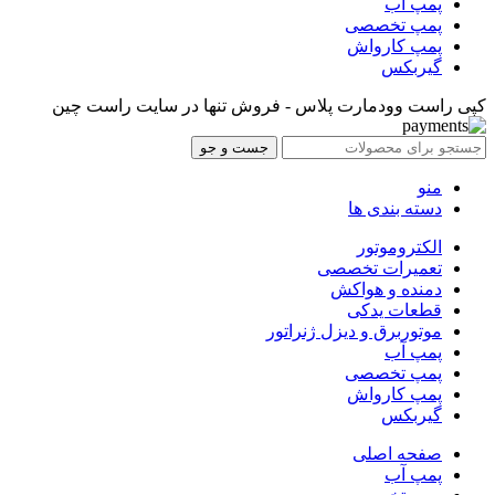
پمپ آب
پمپ تخصصی
پمپ کارواش
گیربکس
کپی راست وودمارت پلاس - فروش تنها در سایت راست چین
جست و جو
منو
دسته بندی ها
الکتروموتور
تعمیرات تخصصی
دمنده و هواکش
قطعات یدکی
موتوربرق و دیزل ژنراتور
پمپ آب
پمپ تخصصی
پمپ کارواش
گیربکس
صفحه اصلی
پمپ آب