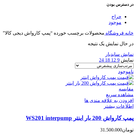
در دسترس بودن
حراج
موجود
خانه
فروشگاه
محصولات برچسب خورده “پمپ کارواش دیجی کالا”
در حال نمایش یک نتیجه
نمایش سایدبار
نمایش
9
12
18
24
ناموجود
مقایسه
مشاهده سریع
افزودن به علاقه مندی ها
اطلاعات بیشتر
پمپ کارواش 200 بار اینتر WS201 interpump
تومان
31.500.000