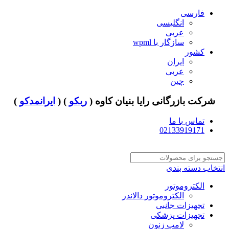
فارسی
انگلیسی
عربی
سازگار با wpml
کشور
ایران
عربی
چین
شرکت بازرگانی رایا بنیان کاوه (
ربکو
) (
ایرانمدکو
)
تماس با ما
02133919171
انتخاب دسته بندی
الکتروموتور
الکتروموتور دالاندر
تجهیزات جانبی
تجهیزات پزشکی
لامپ زنون