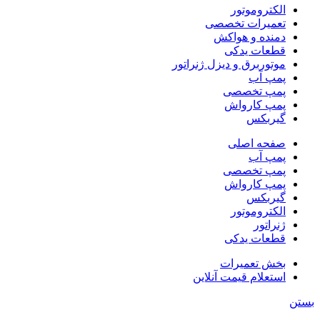
الکتروموتور
تعمیرات تخصصی
دمنده و هواکش
قطعات یدکی
موتوربرق و دیزل ژنراتور
پمپ آب
پمپ تخصصی
پمپ کارواش
گیربکس
صفحه اصلی
پمپ آب
پمپ تخصصی
پمپ کارواش
گیربکس
الکتروموتور
ژنراتور
قطعات یدکی
بخش تعمیرات
استعلام قیمت آنلاین
بستن