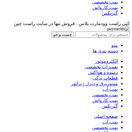
پمپ تخصصی
پمپ کارواش
گیربکس
کپی راست وودمارت پلاس - فروش تنها در سایت راست چین
جست و جو
منو
دسته بندی ها
الکتروموتور
تعمیرات تخصصی
دمنده و هواکش
قطعات یدکی
موتوربرق و دیزل ژنراتور
پمپ آب
پمپ تخصصی
پمپ کارواش
گیربکس
صفحه اصلی
پمپ آب
پمپ تخصصی