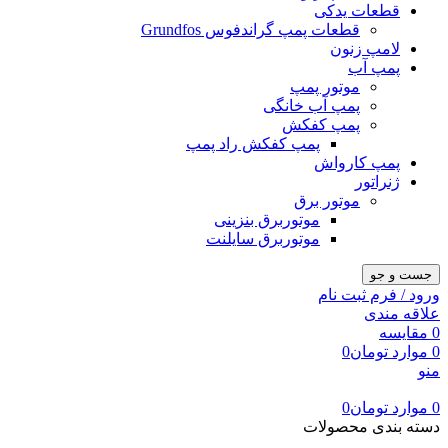
قطعات یدکی
قطعات پمپ گراندفوس Grundfos
لامپ زنون
پمپ آب
موتور پمپ
پمپ آب خانگی
پمپ کفکش
پمپ کفکش راد پمپ
پمپ کارواش
ژنراتور
موتور برق
موتوربرق بنزینی
موتوربرق سایلنت
جست و جو
ورود / فرم ثبت نام
علاقه مندی
0
مقایسه
0
موارد
تومان
0
منو
0
موارد
تومان
0
دسته بندی محصولات