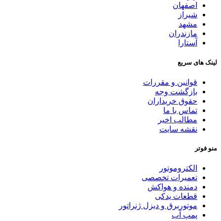
اصفهان
شیراز
مشهد
مازندران
آستارا
لینک های سریع
قوانین و مقررات
بازگشت وجه
حقوق خریداران
تماس با ما
مطالب اخیر
نقشه سایت
منو فوتر
الکتروموتور
تعمیرات تخصصی
دمنده و هواکش
قطعات یدکی
موتوربرق و دیزل ژنراتور
پمپ آب