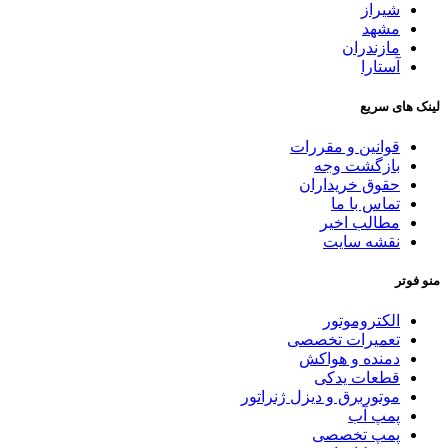
شیراز
مشهد
مازندران
آستارا
لینک های سریع
قوانین و مقررات
بازگشت وجه
حقوق خریداران
تماس با ما
مطالب اخیر
نقشه سایت
منو فوتر
الکتروموتور
تعمیرات تخصصی
دمنده و هواکش
قطعات یدکی
موتوربرق و دیزل ژنراتور
پمپ آب
پمپ تخصصی