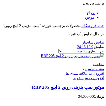
در دسترس بودن
حراج
موجود
خانه
فروشگاه
محصولات برچسب خورده “پمپ بنزینی 2 اینچ روبن”
در حال نمایش یک نتیجه
نمایش سایدبار
نمایش
9
12
18
24
مقایسه
مشاهده سریع
افزودن به علاقه مندی ها
افزودن به سبد خرید
موتور پمپ بنزینی روبن 2 اینچ RBP 205
تومان
34.000.000