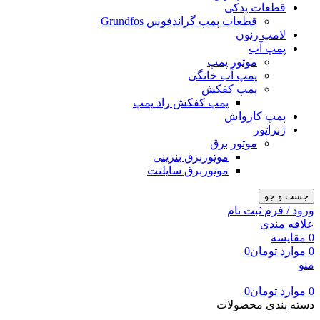
قطعات یدکی
قطعات پمپ گراندفوس Grundfos
لامپ زنون
پمپ آب
موتور پمپ
پمپ آب خانگی
پمپ کفکش
پمپ کفکش راد پمپ
پمپ کارواش
ژنراتور
موتور برق
موتوربرق بنزینی
موتوربرق سایلنت
جست و جو
ورود / فرم ثبت نام
علاقه مندی
0
مقایسه
0
موارد
تومان
0
منو
0
موارد
تومان
0
دسته بندی محصولات