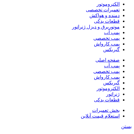
الکتروموتور
تعمیرات تخصصی
دمنده و هواکش
قطعات یدکی
موتوربرق و دیزل ژنراتور
پمپ آب
پمپ تخصصی
پمپ کارواش
گیربکس
صفحه اصلی
پمپ آب
پمپ تخصصی
پمپ کارواش
گیربکس
الکتروموتور
ژنراتور
قطعات یدکی
بخش تعمیرات
استعلام قیمت آنلاین
بستن