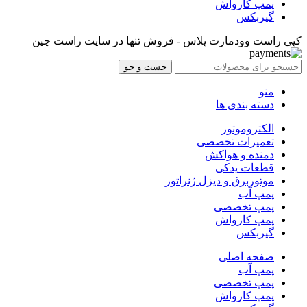
پمپ کارواش
گیربکس
کپی راست وودمارت پلاس - فروش تنها در سایت راست چین
جست و جو
منو
دسته بندی ها
الکتروموتور
تعمیرات تخصصی
دمنده و هواکش
قطعات یدکی
موتوربرق و دیزل ژنراتور
پمپ آب
پمپ تخصصی
پمپ کارواش
گیربکس
صفحه اصلی
پمپ آب
پمپ تخصصی
پمپ کارواش