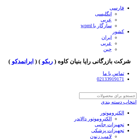
فارسی
انگلیسی
عربی
سازگار با wpml
کشور
ایران
عربی
چین
شرکت بازرگانی رایا بنیان کاوه (
ربکو
) (
ایرانمدکو
)
تماس با ما
02133919171
انتخاب دسته بندی
الکتروموتور
الکتروموتور دالاندر
تجهیزات جانبی
تجهیزات پزشکی
لامپ زنون