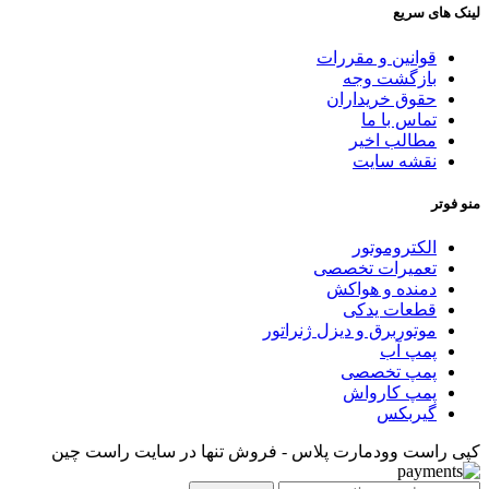
لینک های سریع
قوانین و مقررات
بازگشت وجه
حقوق خریداران
تماس با ما
مطالب اخیر
نقشه سایت
منو فوتر
الکتروموتور
تعمیرات تخصصی
دمنده و هواکش
قطعات یدکی
موتوربرق و دیزل ژنراتور
پمپ آب
پمپ تخصصی
پمپ کارواش
گیربکس
کپی راست وودمارت پلاس - فروش تنها در سایت راست چین