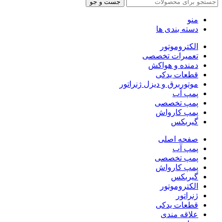
جست و جو
منو
دسته بندی ها
الکتروموتور
تعمیرات تخصصی
دمنده و هواکش
قطعات یدکی
موتوربرق و دیزل ژنراتور
پمپ آب
پمپ تخصصی
پمپ کارواش
گیربکس
صفحه اصلی
پمپ آب
پمپ تخصصی
پمپ کارواش
گیربکس
الکتروموتور
ژنراتور
قطعات یدکی
علاقه مندی