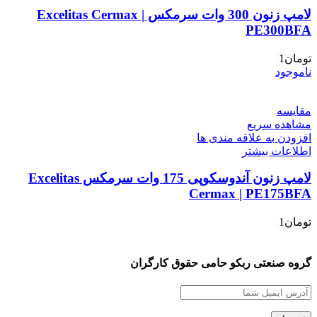
لامپ زنون 300 وات سرمکس Excelitas Cermax |
PE300BFA
تومان
1
ناموجود
مقایسه
مشاهده سریع
افزودن به علاقه مندی ها
اطلاعات بیشتر
لامپ زنون آندوسکوپی 175 وات سرمکس Excelitas
Cermax | PE175BFA
تومان
1
گروه صنعتی ربکو حامی حقوق کارگران