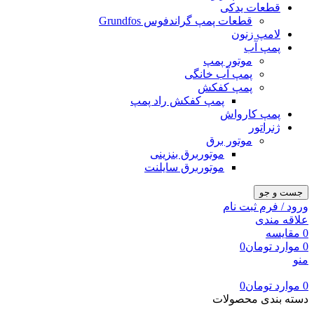
قطعات یدکی
قطعات پمپ گراندفوس Grundfos
لامپ زنون
پمپ آب
موتور پمپ
پمپ آب خانگی
پمپ کفکش
پمپ کفکش راد پمپ
پمپ کارواش
ژنراتور
موتور برق
موتوربرق بنزینی
موتوربرق سایلنت
جست و جو
ورود / فرم ثبت نام
علاقه مندی
0
مقایسه
0
موارد
تومان
0
منو
0
موارد
تومان
0
دسته بندی محصولات