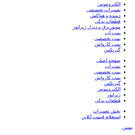
الکتروموتور
تعمیرات تخصصی
دمنده و هواکش
قطعات یدکی
موتوربرق و دیزل ژنراتور
پمپ آب
پمپ تخصصی
پمپ کارواش
گیربکس
صفحه اصلی
پمپ آب
پمپ تخصصی
پمپ کارواش
گیربکس
الکتروموتور
ژنراتور
قطعات یدکی
بخش تعمیرات
استعلام قیمت آنلاین
بستن