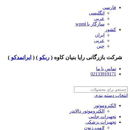
فارسی
انگلیسی
عربی
سازگار با wpml
کشور
ایران
عربی
چین
شرکت بازرگانی رایا بنیان کاوه (
ربکو
) (
ایرانمدکو
)
تماس با ما
02133919171
انتخاب دسته بندی
الکتروموتور
الکتروموتور دالاندر
تجهیزات جانبی
تجهیزات پزشکی
لامپ زنون