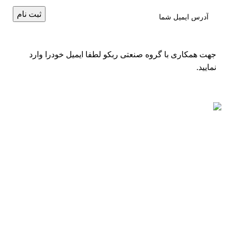
جهت همکاری با گروه صنعتی ربکو لطفا ایمیل خودرا وارد
نمایید.
مطالب اخیر
لیست قیمت موتور برق باپ تک BAP TECH – ساخت چین
2025-07-31
% دیدگاه ها
لیست قیمت موتور برق روبن ROBEN (طرح روبین) – ساخت
چین
2025-07-31
% دیدگاه ها