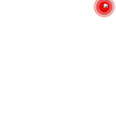
مطالب اخیر
نقشه سایت
منو فوتر
الکتروموتور
تعمیرات تخصصی
دمنده و هواکش
قطعات یدکی
موتوربرق و دیزل ژنراتور
پمپ آب
پمپ تخصصی
پمپ کارواش
گیربکس