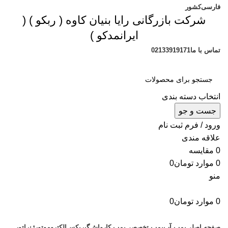
فارسی
کشور
شرکت بازرگانی رایا بنیان کاوه (
ربکو
) (
ایرانمدکو
)
تماس با ما
02133919171
انتخاب دسته بندی
جست و جو
ورود / فرم ثبت نام
علاقه مندی
0
مقایسه
0
موارد
تومان
0
منو
0
موارد
تومان
0
دسته بندی محصولات
صفحه اصلی
پمپ آب
پمپ تخصصی
پمپ کارواش
گیربکس
الکتروموتور
ژنراتور