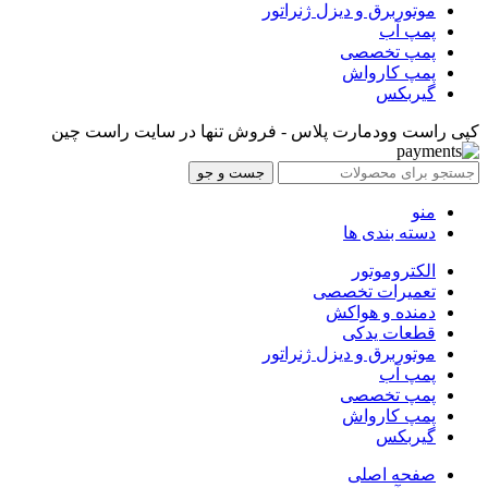
موتوربرق و دیزل ژنراتور
پمپ آب
پمپ تخصصی
پمپ کارواش
گیربکس
کپی راست وودمارت پلاس - فروش تنها در سایت راست چین
جست و جو
منو
دسته بندی ها
الکتروموتور
تعمیرات تخصصی
دمنده و هواکش
قطعات یدکی
موتوربرق و دیزل ژنراتور
پمپ آب
پمپ تخصصی
پمپ کارواش
گیربکس
صفحه اصلی