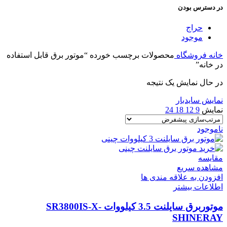
در دسترس بودن
حراج
موجود
خانه
فروشگاه
محصولات برچسب خورده “موتور برق قابل استفاده
در خانه”
در حال نمایش یک نتیجه
نمایش سایدبار
نمایش
9
12
18
24
ناموجود
مقایسه
مشاهده سریع
افزودن به علاقه مندی ها
اطلاعات بیشتر
موتوربرق سایلنت 3.5 کیلووات SR3800IS-X-
SHINERAY