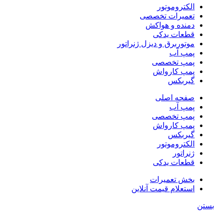
الکتروموتور
تعمیرات تخصصی
دمنده و هواکش
قطعات یدکی
موتوربرق و دیزل ژنراتور
پمپ آب
پمپ تخصصی
پمپ کارواش
گیربکس
صفحه اصلی
پمپ آب
پمپ تخصصی
پمپ کارواش
گیربکس
الکتروموتور
ژنراتور
قطعات یدکی
بخش تعمیرات
استعلام قیمت آنلاین
بستن