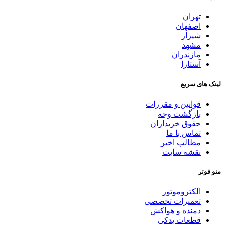
تهران
اصفهان
شیراز
مشهد
مازندران
آستارا
لینک های سریع
قوانین و مقررات
بازگشت وجه
حقوق خریداران
تماس با ما
مطالب اخیر
نقشه سایت
منو فوتر
الکتروموتور
تعمیرات تخصصی
دمنده و هواکش
قطعات یدکی