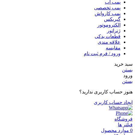
پمپ آب
پمپ تخصصی
پمپ کارواش
گیربکس
الکتروموتور
ژنراتور
قطعات یدکی
علاقه مندی
مقایسه
ورود / فرم ثبت نام
سبد خرید
بستن
ورود
بستن
هنوز حساب کاربری ندارید؟
ایجاد حساب کاربری
فروشگاه
فیلتر ها
0
موارد
محصول