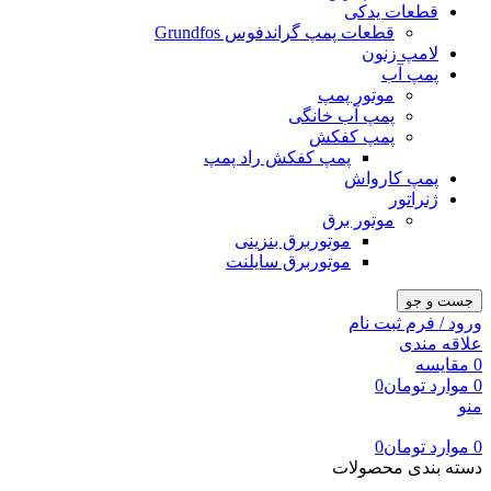
قطعات یدکی
قطعات پمپ گراندفوس Grundfos
لامپ زنون
پمپ آب
موتور پمپ
پمپ آب خانگی
پمپ کفکش
پمپ کفکش راد پمپ
پمپ کارواش
ژنراتور
موتور برق
موتوربرق بنزینی
موتوربرق سایلنت
جست و جو
ورود / فرم ثبت نام
علاقه مندی
0
مقایسه
0
موارد
تومان
0
منو
0
موارد
تومان
0
دسته بندی محصولات