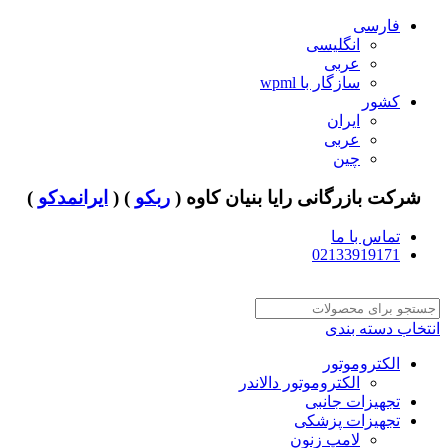
فارسی
انگلیسی
عربی
سازگار با wpml
کشور
ایران
عربی
چین
شرکت بازرگانی رایا بنیان کاوه (
ربکو
) (
ایرانمدکو
)
تماس با ما
02133919171
انتخاب دسته بندی
الکتروموتور
الکتروموتور دالاندر
تجهیزات جانبی
تجهیزات پزشکی
لامپ زنون