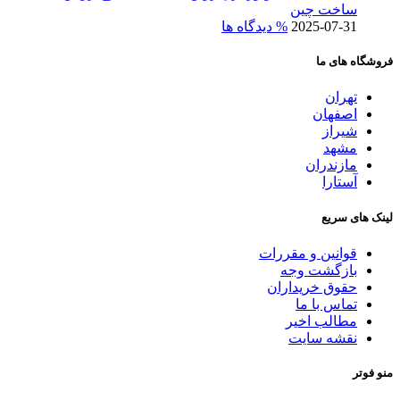
ساخت چین
2025-07-31
% دیدگاه ها
فروشگاه های ما
تهران
اصفهان
شیراز
مشهد
مازندران
آستارا
لینک های سریع
قوانین و مقررات
بازگشت وجه
حقوق خریداران
تماس با ما
مطالب اخیر
نقشه سایت
منو فوتر