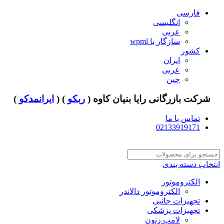
فارسی
انگلیسی
عربی
سازگار با wpml
کشور
ایران
عربی
چین
شرکت بازرگانی رایا بنیان کاوه (
ربکو
) (
ایرانمدکو
)
تماس با ما
02133919171
انتخاب دسته بندی
الکتروموتور
الکتروموتور دالاندر
تجهیزات جانبی
تجهیزات پزشکی
لامپ زنون