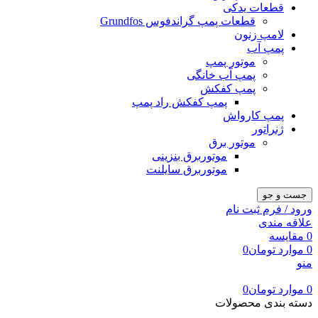
قطعات یدکی
قطعات پمپ گراندفوس Grundfos
لامپ زنون
پمپ آب
موتور پمپ
پمپ آب خانگی
پمپ کفکش
پمپ کفکش راد پمپ
پمپ کارواش
ژنراتور
موتور برق
موتوربرق بنزینی
موتوربرق سایلنت
جست و جو
ورود / فرم ثبت نام
علاقه مندی
0
مقایسه
0
موارد
تومان
0
منو
0
موارد
تومان
0
دسته بندی محصولات