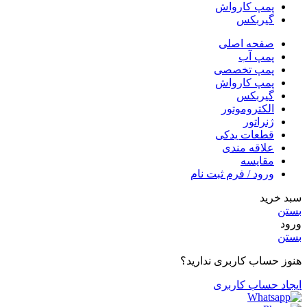
پمپ کارواش
گیربکس
صفحه اصلی
پمپ آب
پمپ تخصصی
پمپ کارواش
گیربکس
الکتروموتور
ژنراتور
قطعات یدکی
علاقه مندی
مقایسه
ورود / فرم ثبت نام
سبد خرید
بستن
ورود
بستن
هنوز حساب کاربری ندارید؟
ایجاد حساب کاربری