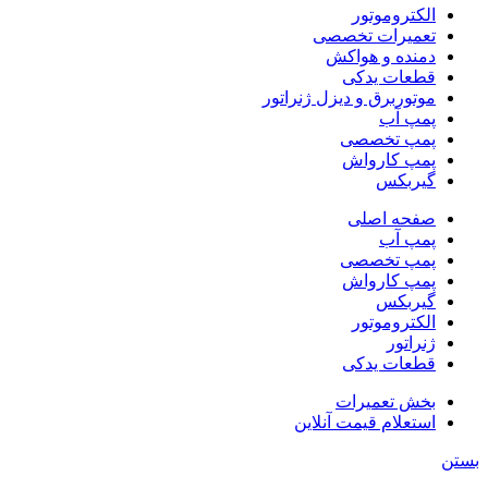
الکتروموتور
تعمیرات تخصصی
دمنده و هواکش
قطعات یدکی
موتوربرق و دیزل ژنراتور
پمپ آب
پمپ تخصصی
پمپ کارواش
گیربکس
صفحه اصلی
پمپ آب
پمپ تخصصی
پمپ کارواش
گیربکس
الکتروموتور
ژنراتور
قطعات یدکی
بخش تعمیرات
استعلام قیمت آنلاین
بستن