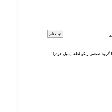
گروه صنعتی ربکو لطفا ایمیل خودرا
ع
منو فوتر
قررات
الکتروموتور
ه
تعمیرات تخصصی
ران
دمنده و هواکش
قطعات یدکی