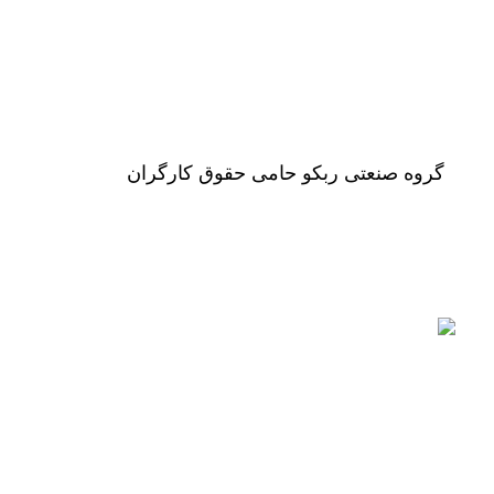
گروه صنعتی ربکو حامی حقوق کارگران
مطالب اخیر
TECH – ساخت چین
2025-07-31
% د
لیست قیمت موتو
ROBEN (طرح روبین) – ساخت چین