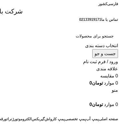
فارسی
کشور
شرکت بازر
تماس با ما
02133919171
انتخاب دسته بندی
جست و جو
ورود / فرم ثبت نام
علاقه مندی
0
مقایسه
0
موارد
تومان
0
منو
0
موارد
تومان
0
دسته بندی محصولات
صفحه اصلی
پمپ آب
پمپ تخصصی
پمپ کارواش
گیربکس
الکتروموتور
ژنراتور
قط