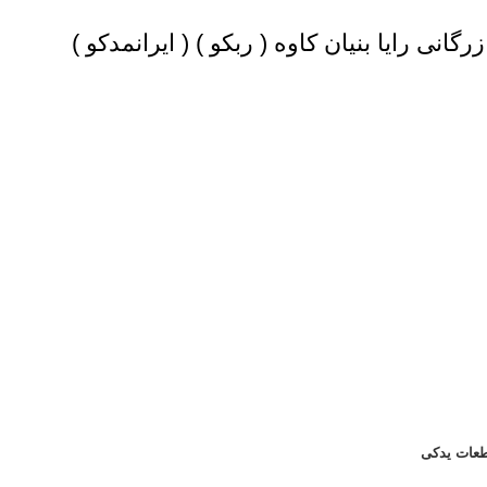
گانی رایا بنیان کاوه (
ربکو
) (
ایرانمدکو
)
عات یدکی