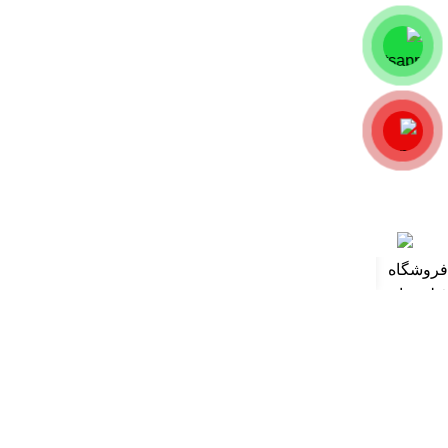
2025-07-31
% د
کپی راست وودمارت پلاس - فروش تنها در سایت راست چین
فروشگاه
فیلتر ها
0
موارد
محصول
حساب کاربری من
خانه