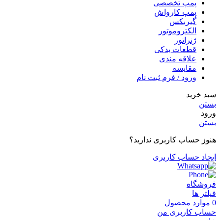
پمپ تخصصی
پمپ کارواش
گیربکس
الکتروموتور
ژنراتور
قطعات یدکی
علاقه مندی
مقایسه
ورود / فرم ثبت نام
سبد خرید
بستن
ورود
بستن
هنوز حساب کاربری ندارید؟
ایجاد حساب کاربری
فروشگاه
فیلتر ها
0
موارد
محصول
حساب کاربری من