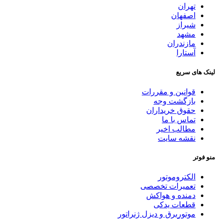
تهران
اصفهان
شیراز
مشهد
مازندران
آستارا
لینک های سریع
قوانین و مقررات
بازگشت وجه
حقوق خریداران
تماس با ما
مطالب اخیر
نقشه سایت
منو فوتر
الکتروموتور
تعمیرات تخصصی
دمنده و هواکش
قطعات یدکی
موتوربرق و دیزل ژنراتور