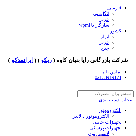
فارسی
انگلیسی
عربی
سازگار با wpml
کشور
ایران
عربی
چین
شرکت بازرگانی رایا بنیان کاوه (
ربکو
) (
ایرانمدکو
)
تماس با ما
02133919171
انتخاب دسته بندی
الکتروموتور
الکتروموتور دالاندر
تجهیزات جانبی
تجهیزات پزشکی
لامپ زنون