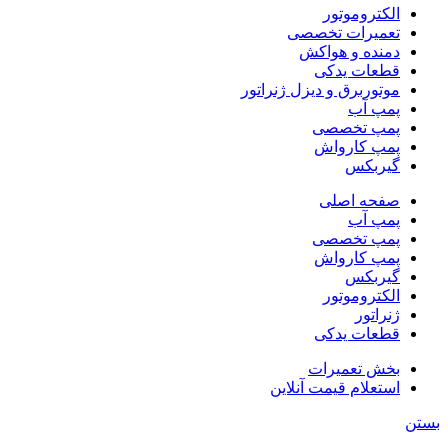
الکتروموتور
تعمیرات تخصصی
دمنده و هواکش
قطعات یدکی
موتوربرق و دیزل ژنراتور
پمپ آب
پمپ تخصصی
پمپ کارواش
گیربکس
صفحه اصلی
پمپ آب
پمپ تخصصی
پمپ کارواش
گیربکس
الکتروموتور
ژنراتور
قطعات یدکی
بخش تعمیرات
استعلام قیمت آنلاین
بستن