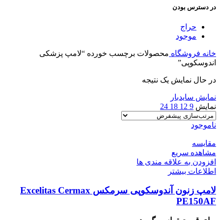
در دسترس بودن
حراج
موجود
خانه
فروشگاه
محصولات برچسب خورده “لامپ پزشکی
اندوسکوپی”
در حال نمایش یک نتیجه
نمایش سایدبار
نمایش
9
12
18
24
ناموجود
مقایسه
مشاهده سریع
افزودن به علاقه مندی ها
اطلاعات بیشتر
لامپ زنون آندوسکوپی سرمکس Excelitas Cermax
PE150AF