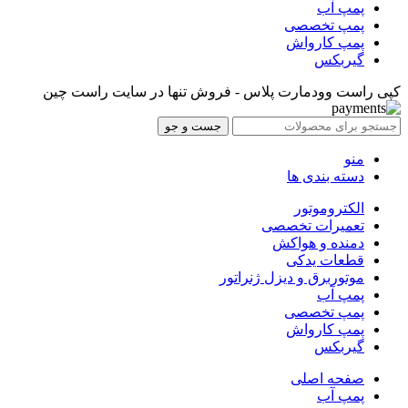
پمپ آب
پمپ تخصصی
پمپ کارواش
گیربکس
کپی راست وودمارت پلاس - فروش تنها در سایت راست چین
جست و جو
منو
دسته بندی ها
الکتروموتور
تعمیرات تخصصی
دمنده و هواکش
قطعات یدکی
موتوربرق و دیزل ژنراتور
پمپ آب
پمپ تخصصی
پمپ کارواش
گیربکس
صفحه اصلی
پمپ آب