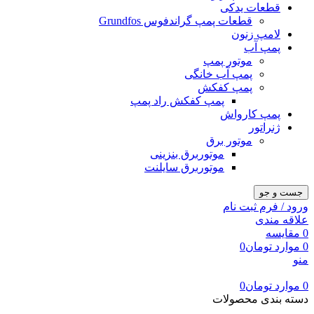
قطعات یدکی
قطعات پمپ گراندفوس Grundfos
لامپ زنون
پمپ آب
موتور پمپ
پمپ آب خانگی
پمپ کفکش
پمپ کفکش راد پمپ
پمپ کارواش
ژنراتور
موتور برق
موتوربرق بنزینی
موتوربرق سایلنت
جست و جو
ورود / فرم ثبت نام
علاقه مندی
0
مقایسه
0
موارد
تومان
0
منو
0
موارد
تومان
0
دسته بندی محصولات