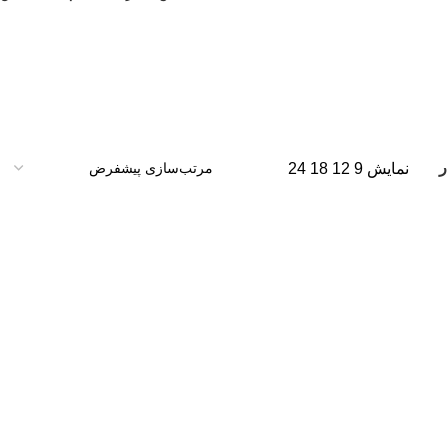
ر
نمایش
9
12
18
24