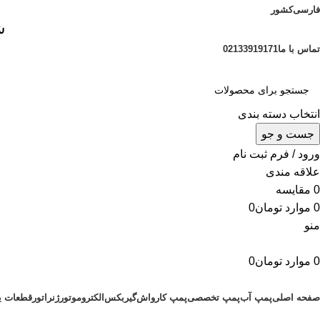
فارسی
کشور
ش
تماس با ما
02133919171
انتخاب دسته بندی
جست و جو
ورود / فرم ثبت نام
علاقه مندی
0
مقایسه
0
موارد
تومان
0
منو
0
موارد
تومان
0
دسته بندی محصولات
صفحه اصلی
پمپ آب
پمپ تخصصی
پمپ کارواش
گیربکس
الکتروموتور
ژنراتور
قطعات ی