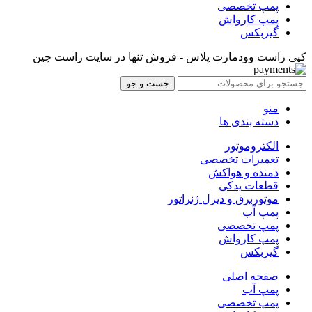
پمپ تخصصی
پمپ کارواش
گیربکس
کپی راست وودمارت پلاس - فروش تنها در سایت راست چین
جست و جو
منو
دسته بندی ها
الکتروموتور
تعمیرات تخصصی
دمنده و هواکش
قطعات یدکی
موتوربرق و دیزل ژنراتور
پمپ آب
پمپ تخصصی
پمپ کارواش
گیربکس
صفحه اصلی
پمپ آب
پمپ تخصصی