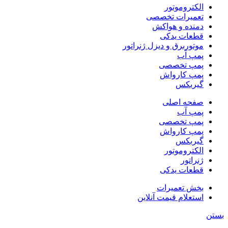
الکتروموتور
تعمیرات تخصصی
دمنده و هواکش
قطعات یدکی
موتوربرق و دیزل ژنراتور
پمپ آب
پمپ تخصصی
پمپ کارواش
گیربکس
صفحه اصلی
پمپ آب
پمپ تخصصی
پمپ کارواش
گیربکس
الکتروموتور
ژنراتور
قطعات یدکی
بخش تعمیرات
استعلام قیمت آنلاین
بستن