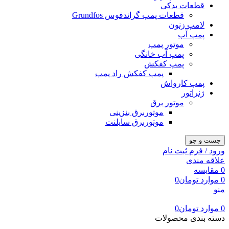
قطعات یدکی
قطعات پمپ گراندفوس Grundfos
لامپ زنون
پمپ آب
موتور پمپ
پمپ آب خانگی
پمپ کفکش
پمپ کفکش راد پمپ
پمپ کارواش
ژنراتور
موتور برق
موتوربرق بنزینی
موتوربرق سایلنت
جست و جو
ورود / فرم ثبت نام
علاقه مندی
0
مقایسه
0
موارد
تومان
0
منو
0
موارد
تومان
0
دسته بندی محصولات