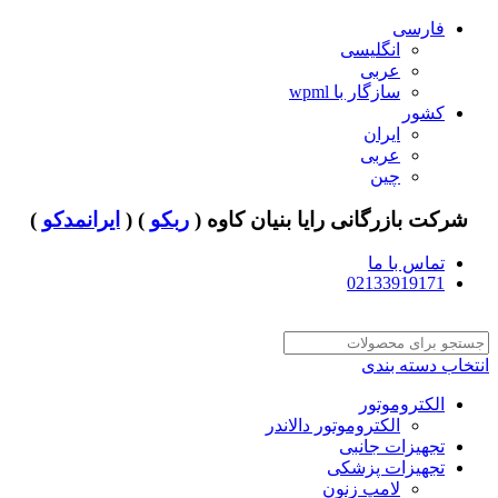
فارسی
انگلیسی
عربی
سازگار با wpml
کشور
ایران
عربی
چین
شرکت بازرگانی رایا بنیان کاوه (
ربکو
) (
ایرانمدکو
)
تماس با ما
02133919171
انتخاب دسته بندی
الکتروموتور
الکتروموتور دالاندر
تجهیزات جانبی
تجهیزات پزشکی
لامپ زنون