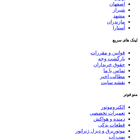
اصفهان
شیراز
مشهد
مازندران
آستارا
لینک های سریع
قوانین و مقررات
بازگشت وجه
حقوق خریداران
تماس با ما
مطالب اخیر
نقشه سایت
منو فوتر
الکتروموتور
تعمیرات تخصصی
دمنده و هواکش
قطعات یدکی
موتوربرق و دیزل ژنراتور
پمپ آب