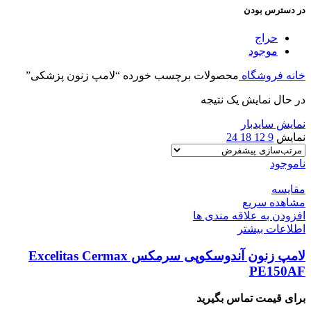
در دسترس بودن
حراج
موجود
خانه
فروشگاه
محصولات برچسب خورده “لامپ زنون پزشکی”
در حال نمایش یک نتیجه
نمایش سایدبار
نمایش
9
12
18
24
ناموجود
مقایسه
مشاهده سریع
افزودن به علاقه مندی ها
اطلاعات بیشتر
لامپ زنون آندوسکوپی سرمکس Excelitas Cermax
PE150AF
برای قیمت تماس بگیرید