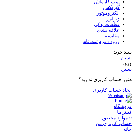
پمپ کارواش
گیربکس
الکتروموتور
ژنراتور
قطعات یدکی
علاقه مندی
مقایسه
ورود / فرم ثبت نام
سبد خرید
بستن
ورود
بستن
هنوز حساب کاربری ندارید؟
ایجاد حساب کاربری
فروشگاه
فیلتر ها
0
موارد
محصول
حساب کاربری من
خانه