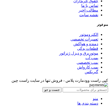
حقوق خریداران
تماس با ما
مطالب اخیر
نقشه سایت
منو فوتر
الکتروموتور
تعمیرات تخصصی
دمنده و هواکش
قطعات یدکی
موتوربرق و دیزل ژنراتور
پمپ آب
پمپ تخصصی
پمپ کارواش
گیربکس
کپی راست وودمارت پلاس - فروش تنها در سایت راست چین
جست و جو
منو
دسته بندی ها