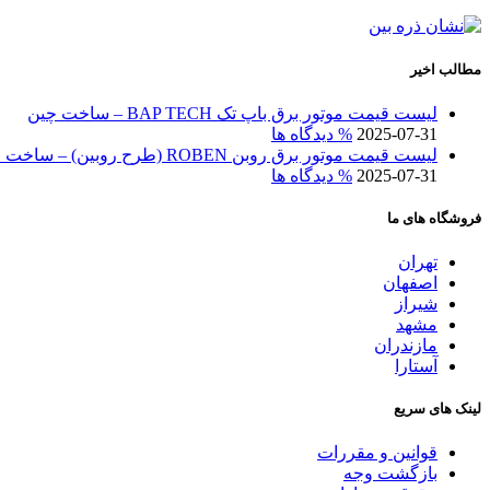
مطالب اخیر
لیست قیمت موتور برق باپ تک BAP TECH – ساخت چین
2025-07-31
% دیدگاه ها
لیست قیمت موتور برق روبن ROBEN (طرح روبین) – ساخت چین
2025-07-31
% دیدگاه ها
فروشگاه های ما
تهران
اصفهان
شیراز
مشهد
مازندران
آستارا
لینک های سریع
قوانین و مقررات
بازگشت وجه