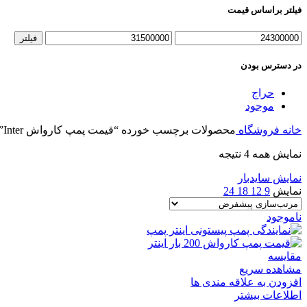
فیلتر براساس قیمت
حداقل
حداکثر
فیلتر
قیمت
قیمت
در دسترس بودن
حراج
موجود
خانه
فروشگاه
محصولات برچسب خورده “قیمت پمپ کارواش Inter”
نمایش همه 4 نتیجه
نمایش سایدبار
نمایش
9
12
18
24
ناموجود
مقایسه
مشاهده سریع
افزودن به علاقه مندی ها
اطلاعات بیشتر