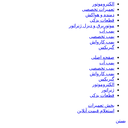
الکتروموتور
تعمیرات تخصصی
دمنده و هواکش
قطعات یدکی
موتوربرق و دیزل ژنراتور
پمپ آب
پمپ تخصصی
پمپ کارواش
گیربکس
صفحه اصلی
پمپ آب
پمپ تخصصی
پمپ کارواش
گیربکس
الکتروموتور
ژنراتور
قطعات یدکی
بخش تعمیرات
استعلام قیمت آنلاین
بستن