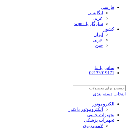
فارسی
انگلیسی
عربی
سازگار با wpml
کشور
ایران
عربی
چین
تماس با ما
02133919171
انتخاب دسته بندی
الکتروموتور
الکتروموتور دالاندر
تجهیزات جانبی
تجهیزات پزشکی
لامپ زنون