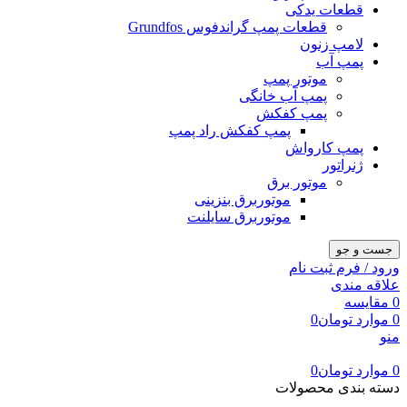
قطعات یدکی
قطعات پمپ گراندفوس Grundfos
لامپ زنون
پمپ آب
موتور پمپ
پمپ آب خانگی
پمپ کفکش
پمپ کفکش راد پمپ
پمپ کارواش
ژنراتور
موتور برق
موتوربرق بنزینی
موتوربرق سایلنت
جست و جو
ورود / فرم ثبت نام
علاقه مندی
0
مقایسه
0
موارد
تومان
0
منو
0
موارد
تومان
0
دسته بندی محصولات