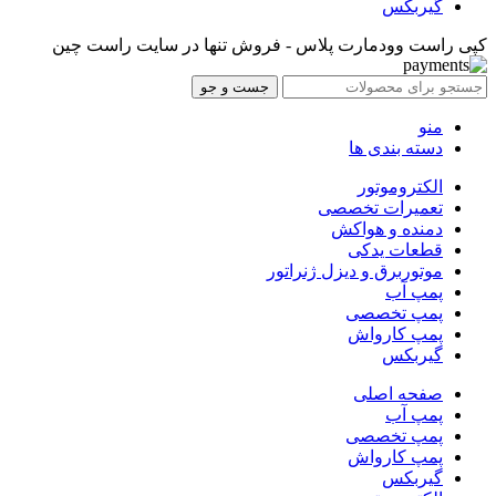
گیربکس
کپی راست وودمارت پلاس - فروش تنها در سایت راست چین
جست و جو
منو
دسته بندی ها
الکتروموتور
تعمیرات تخصصی
دمنده و هواکش
قطعات یدکی
موتوربرق و دیزل ژنراتور
پمپ آب
پمپ تخصصی
پمپ کارواش
گیربکس
صفحه اصلی
پمپ آب
پمپ تخصصی
پمپ کارواش
گیربکس