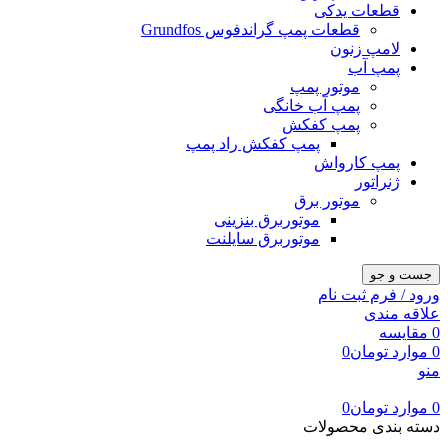
قطعات یدکی
قطعات پمپ گراندفوس Grundfos
لامپ زنون
پمپ آب
موتور پمپ
پمپ آب خانگی
پمپ کفکش
پمپ کفکش راد پمپ
پمپ کارواش
ژنراتور
موتور برق
موتوربرق بنزینی
موتوربرق سایلنت
جست و جو
ورود / فرم ثبت نام
علاقه مندی
0
مقایسه
0
موارد
تومان
0
منو
0
موارد
تومان
0
دسته بندی محصولات