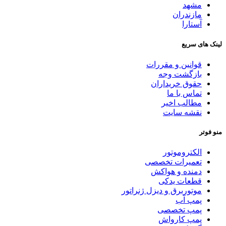
مشهد
مازندران
آستارا
لینک های سریع
قوانین و مقررات
بازگشت وجه
حقوق خریداران
تماس با ما
مطالب اخیر
نقشه سایت
منو فوتر
الکتروموتور
تعمیرات تخصصی
دمنده و هواکش
قطعات یدکی
موتوربرق و دیزل ژنراتور
پمپ آب
پمپ تخصصی
پمپ کارواش