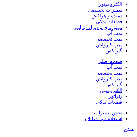
الکتروموتور
تعمیرات تخصصی
دمنده و هواکش
قطعات یدکی
موتوربرق و دیزل ژنراتور
پمپ آب
پمپ تخصصی
پمپ کارواش
گیربکس
صفحه اصلی
پمپ آب
پمپ تخصصی
پمپ کارواش
گیربکس
الکتروموتور
ژنراتور
قطعات یدکی
بخش تعمیرات
استعلام قیمت آنلاین
بستن