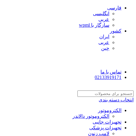
فارسی
انگلیسی
عربی
سازگار با wpml
کشور
ایران
عربی
چین
تماس با ما
02133919171
انتخاب دسته بندی
الکتروموتور
الکتروموتور دالاندر
تجهیزات جانبی
تجهیزات پزشکی
لامپ زنون