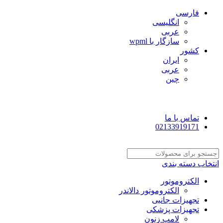
فارسی
انگلیسی
عربی
سازگار با wpml
کشور
ایران
عربی
چین
تماس با ما
02133919171
انتخاب دسته بندی
الکتروموتور
الکتروموتور دالاندر
تجهیزات جانبی
تجهیزات پزشکی
لامپ زنون