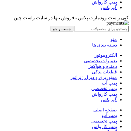
پمپ کارواش
گیربکس
کپی راست وودمارت پلاس - فروش تنها در سایت راست چین
جست و جو
منو
دسته بندی ها
الکتروموتور
تعمیرات تخصصی
دمنده و هواکش
قطعات یدکی
موتوربرق و دیزل ژنراتور
پمپ آب
پمپ تخصصی
پمپ کارواش
گیربکس
صفحه اصلی
پمپ آب
پمپ تخصصی
پمپ کارواش