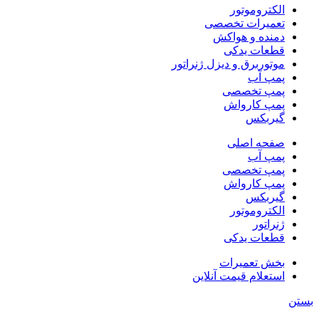
الکتروموتور
تعمیرات تخصصی
دمنده و هواکش
قطعات یدکی
موتوربرق و دیزل ژنراتور
پمپ آب
پمپ تخصصی
پمپ کارواش
گیربکس
صفحه اصلی
پمپ آب
پمپ تخصصی
پمپ کارواش
گیربکس
الکتروموتور
ژنراتور
قطعات یدکی
بخش تعمیرات
استعلام قیمت آنلاین
بستن