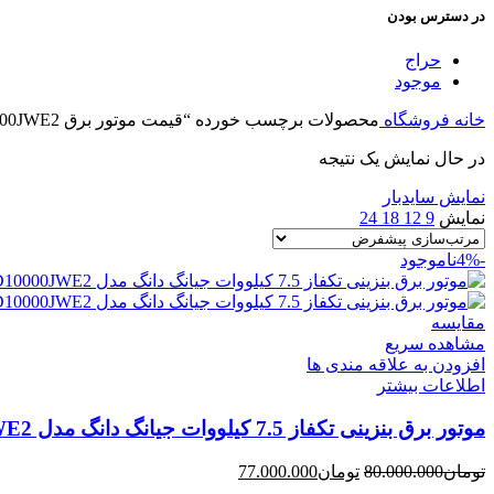
در دسترس بودن
حراج
موجود
خانه
فروشگاه
محصولات برچسب خورده “قیمت موتور برق JD10000JWE2”
در حال نمایش یک نتیجه
نمایش سایدبار
نمایش
9
12
18
24
-4%
ناموجود
مقایسه
مشاهده سریع
افزودن به علاقه مندی ها
اطلاعات بیشتر
موتور برق بنزینی تکفاز 7.5 کیلووات جیانگ دانگ مدل JD10000JWE2
قیمت
قیمت
تومان
80.000.000
تومان
77.000.000
اصلی
فعلی