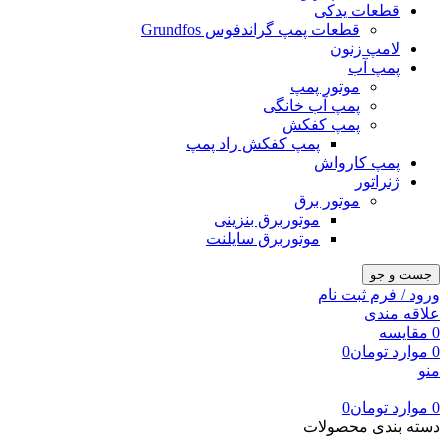
قطعات یدکی
قطعات پمپ گراندفوس Grundfos
لامپ زنون
پمپ آب
موتور پمپ
پمپ آب خانگی
پمپ کفکش
پمپ کفکش راد پمپ
پمپ کارواش
ژنراتور
موتور برق
موتوربرق بنزینی
موتوربرق سایلنت
جست و جو
ورود / فرم ثبت نام
علاقه مندی
0
مقایسه
0
موارد
تومان
0
منو
0
موارد
تومان
0
دسته بندی محصولات