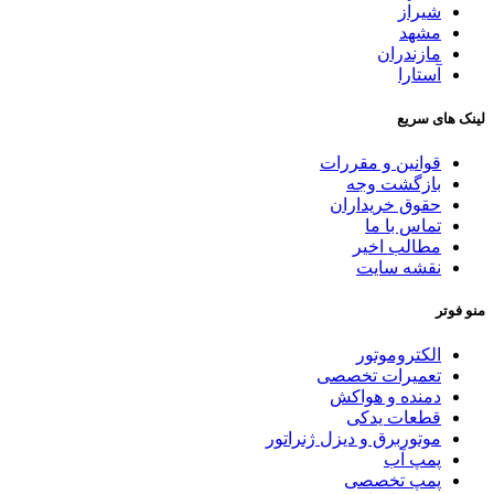
شیراز
مشهد
مازندران
آستارا
لینک های سریع
قوانین و مقررات
بازگشت وجه
حقوق خریداران
تماس با ما
مطالب اخیر
نقشه سایت
منو فوتر
الکتروموتور
تعمیرات تخصصی
دمنده و هواکش
قطعات یدکی
موتوربرق و دیزل ژنراتور
پمپ آب
پمپ تخصصی