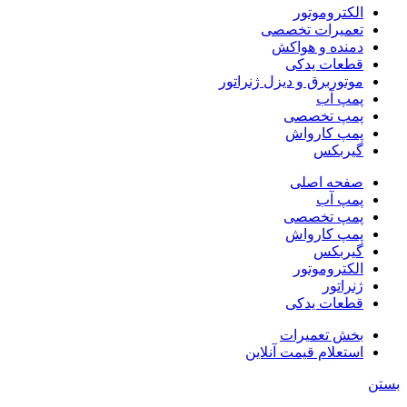
الکتروموتور
تعمیرات تخصصی
دمنده و هواکش
قطعات یدکی
موتوربرق و دیزل ژنراتور
پمپ آب
پمپ تخصصی
پمپ کارواش
گیربکس
صفحه اصلی
پمپ آب
پمپ تخصصی
پمپ کارواش
گیربکس
الکتروموتور
ژنراتور
قطعات یدکی
بخش تعمیرات
استعلام قیمت آنلاین
بستن