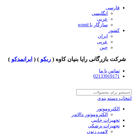
فارسی
انگلیسی
عربی
سازگار با wpml
کشور
ایران
عربی
چین
شرکت بازرگانی رایا بنیان کاوه (
ربکو
) (
ایرانمدکو
)
تماس با ما
02133919171
انتخاب دسته بندی
الکتروموتور
الکتروموتور دالاندر
تجهیزات جانبی
تجهیزات پزشکی
لامپ زنون