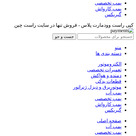
پمپ تخصصی
پمپ کارواش
گیربکس
کپی راست وودمارت پلاس - فروش تنها در سایت راست چین
جست و جو
منو
دسته بندی ها
الکتروموتور
تعمیرات تخصصی
دمنده و هواکش
قطعات یدکی
موتوربرق و دیزل ژنراتور
پمپ آب
پمپ تخصصی
پمپ کارواش
گیربکس
صفحه اصلی
پمپ آب
پمپ تخصصی