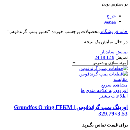
در دسترس بودن
حراج
موجود
خانه
فروشگاه
محصولات برچسب خورده “تعمیر پمپ گرندفوس”
در حال نمایش یک نتیجه
نمایش سایدبار
نمایش
9
12
18
24
مقایسه
مشاهده سریع
افزودن به علاقه مندی ها
اطلاعات بیشتر
اورینگ پمپ گراندفوس | Grundfos O-ring FFKM
329.79×3.53
برای قیمت تماس بگیرید