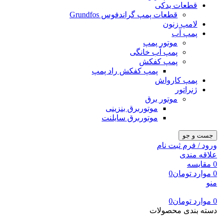
قطعات یدکی
قطعات پمپ گراندفوس Grundfos
لامپ زنون
پمپ آب
موتور پمپ
پمپ آب خانگی
پمپ کفکش
پمپ کفکش راد پمپ
پمپ کارواش
ژنراتور
موتور برق
موتوربرق بنزینی
موتوربرق سایلنت
جست و جو
ورود / فرم ثبت نام
علاقه مندی
0
مقایسه
0
موارد
تومان
0
منو
0
موارد
تومان
0
دسته بندی محصولات