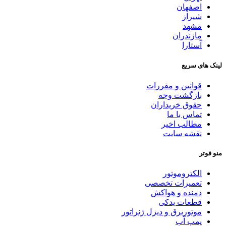
اصفهان
شیراز
مشهد
مازندران
آستارا
لینک های سریع
قوانین و مقررات
بازگشت وجه
حقوق خریداران
تماس با ما
مطالب اخیر
نقشه سایت
منو فوتر
الکتروموتور
تعمیرات تخصصی
دمنده و هواکش
قطعات یدکی
موتوربرق و دیزل ژنراتور
پمپ آب