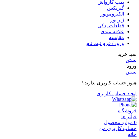
پمپ کارواش
گیربکس
الکتروموتور
ژنراتور
قطعات یدکی
علاقه مندی
مقایسه
ورود / فرم ثبت نام
سبد خرید
بستن
ورود
بستن
هنوز حساب کاربری ندارید؟
ایجاد حساب کاربری
فروشگاه
فیلتر ها
0
موارد
محصول
حساب کاربری من
خانه