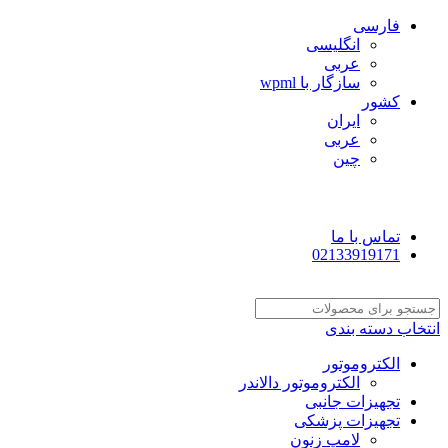
فارسی
انگلیسی
عربی
سازگار با wpml
کشور
ایران
عربی
چین
تماس با ما
02133919171
انتخاب دسته بندی
الکتروموتور
الکتروموتور دالاندر
تجهیزات جانبی
تجهیزات پزشکی
لامپ زنون