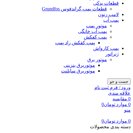
قطعات یدکی
قطعات پمپ گراندفوس Grundfos
لامپ زنون
پمپ آب
موتور پمپ
پمپ آب خانگی
پمپ کفکش
پمپ کفکش راد پمپ
پمپ کارواش
ژنراتور
موتور برق
موتوربرق بنزینی
موتوربرق سایلنت
جست و جو
ورود / فرم ثبت نام
علاقه مندی
0
مقایسه
0
موارد
تومان
0
منو
0
موارد
تومان
0
دسته بندی محصولات