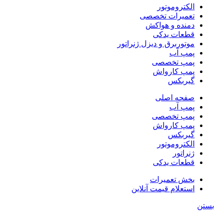
الکتروموتور
تعمیرات تخصصی
دمنده و هواکش
قطعات یدکی
موتوربرق و دیزل ژنراتور
پمپ آب
پمپ تخصصی
پمپ کارواش
گیربکس
صفحه اصلی
پمپ آب
پمپ تخصصی
پمپ کارواش
گیربکس
الکتروموتور
ژنراتور
قطعات یدکی
بخش تعمیرات
استعلام قیمت آنلاین
بستن