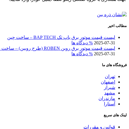
مطالب اخیر
لیست قیمت موتور برق باپ تک BAP TECH – ساخت چین
2025-07-31
% دیدگاه ها
لیست قیمت موتور برق روبن ROBEN (طرح روبین) – ساخت چین
2025-07-31
% دیدگاه ها
فروشگاه های ما
تهران
اصفهان
شیراز
مشهد
مازندران
آستارا
لینک های سریع
قوانین و مقررات