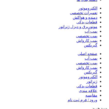
الکتروموتور
تعمیرات تخصصی
دمنده و هواکش
قطعات یدکی
موتوربرق و دیزل ژنراتور
پمپ آب
پمپ تخصصی
پمپ کارواش
گیربکس
صفحه اصلی
پمپ آب
پمپ تخصصی
پمپ کارواش
گیربکس
الکتروموتور
ژنراتور
قطعات یدکی
علاقه مندی
مقایسه
ورود / فرم ثبت نام
سبد خرید