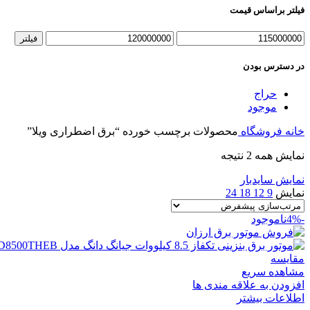
فیلتر براساس قیمت
حداقل
حداکثر
فیلتر
قیمت
قیمت
در دسترس بودن
حراج
موجود
خانه
فروشگاه
محصولات برچسب خورده “برق اضطراری ویلا”
نمایش همه 2 نتیجه
نمایش سایدبار
نمایش
9
12
18
24
-4%
ناموجود
مقایسه
مشاهده سریع
افزودن به علاقه مندی ها
اطلاعات بیشتر