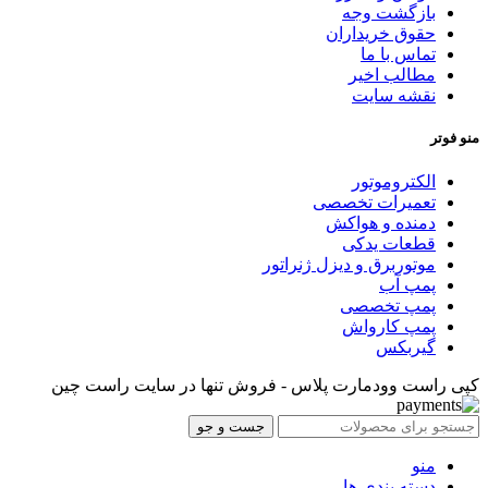
بازگشت وجه
حقوق خریداران
تماس با ما
مطالب اخیر
نقشه سایت
منو فوتر
الکتروموتور
تعمیرات تخصصی
دمنده و هواکش
قطعات یدکی
موتوربرق و دیزل ژنراتور
پمپ آب
پمپ تخصصی
پمپ کارواش
گیربکس
کپی راست وودمارت پلاس - فروش تنها در سایت راست چین
جست و جو
منو
دسته بندی ها