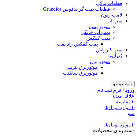
قطعات یدکی
قطعات پمپ گراندفوس Grundfos
لامپ زنون
پمپ آب
موتور پمپ
پمپ آب خانگی
پمپ کفکش
پمپ کفکش راد پمپ
پمپ کارواش
ژنراتور
موتور برق
موتوربرق بنزینی
موتوربرق سایلنت
جست و جو
ورود / فرم ثبت نام
علاقه مندی
0
مقایسه
0
موارد
تومان
0
منو
0
موارد
تومان
0
دسته بندی محصولات