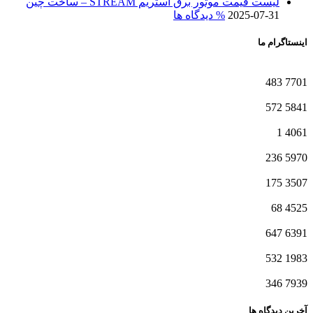
لیست قیمت موتور برق استریم STREAM – ساخت چین
2025-07-31
% دیدگاه ها
اینستاگرام ما
483
7701
572
5841
1
4061
236
5970
175
3507
68
4525
647
6391
532
1983
346
7939
آخرین دیدگاه ها