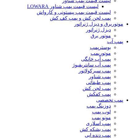
لیست قیمت پمپ شناور
لیست قیمت پمپ شناور LOWARA
لیست قیمت پمپ پیستونی و کارواش
پمپ لجن کش و پمپ کف کش
موتوربرق و دیزل ژنراتور
دیزل ژنراتور
موتور برق
پمپ آب
بوسترپمپ
موتورپمپ
پمپ آب خانگی
پمپ آب سانتریفیوژ
پمپ سیرکولاتور
پمپ شناور
پمپ طبقاتی
پمپ لجن کش
پمپ کفکش
پمپ تخصصی
دوزبنگ پمپ
لوب پمپ
مونو پمپ
پمپ اسلاری
پمپ بشکه کش
پمپ دنده ایی