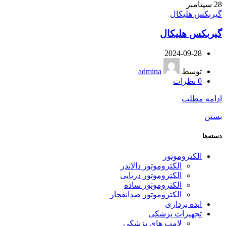
28
سپتامبر
گیربکس هلیکال
گیربکس هلیکال
2024-09-28
توسط
admina
0
نظرات
ادامه مطلب
بستن
دسته‌ها
الکتروموتور
الکتروموتور دالاندر
الکتروموتور دریایی
الکتروموتور ساده
الکتروموتور ضدانفجار
ایده برداری
تجهیزات پزشکی
لامپ های پزشکی