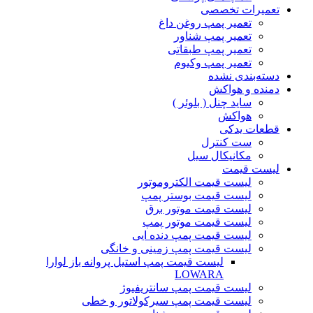
تعمیرات تخصصی
تعمیر پمپ روغن داغ
تعمیر پمپ شناور
تعمیر پمپ طبقاتی
تعمیر پمپ وکیوم
دسته‌بندی نشده
دمنده و هواکش
ساید چنل ( بلوئر )
هواکش
قطعات یدکی
ست کنترل
مکانیکال سیل
لیست قیمت
لیست قیمت الکتروموتور
لیست قیمت بوستر پمپ
لیست قیمت موتور برق
لیست قیمت موتور پمپ
لیست قیمت پمپ دنده ایی
لیست قیمت پمپ زمینی و خانگی
ليست قيمت پمپ استيل پروانه باز لوارا
LOWARA
لیست قیمت پمپ سانتریفیوژ
لیست قیمت پمپ سیرکولاتور و خطی