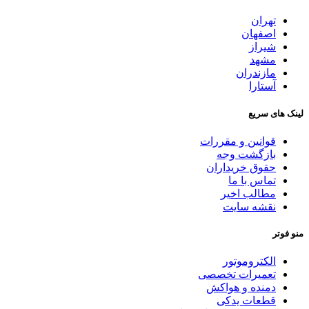
تهران
اصفهان
شیراز
مشهد
مازندران
آستارا
لینک های سریع
قوانین و مقررات
بازگشت وجه
حقوق خریداران
تماس با ما
مطالب اخیر
نقشه سایت
منو فوتر
الکتروموتور
تعمیرات تخصصی
دمنده و هواکش
قطعات یدکی