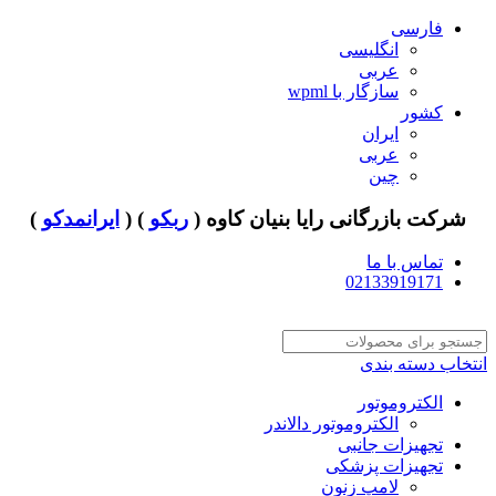
فارسی
انگلیسی
عربی
سازگار با wpml
کشور
ایران
عربی
چین
شرکت بازرگانی رایا بنیان کاوه (
ربکو
) (
ایرانمدکو
)
تماس با ما
02133919171
انتخاب دسته بندی
الکتروموتور
الکتروموتور دالاندر
تجهیزات جانبی
تجهیزات پزشکی
لامپ زنون