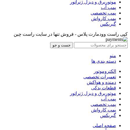
موتوربرق و دیزل ژنراتور
پمپ آب
پمپ تخصصی
پمپ کارواش
گیربکس
کپی راست وودمارت پلاس - فروش تنها در سایت راست چین
جست و جو
منو
دسته بندی ها
الکتروموتور
تعمیرات تخصصی
دمنده و هواکش
قطعات یدکی
موتوربرق و دیزل ژنراتور
پمپ آب
پمپ تخصصی
پمپ کارواش
گیربکس
صفحه اصلی