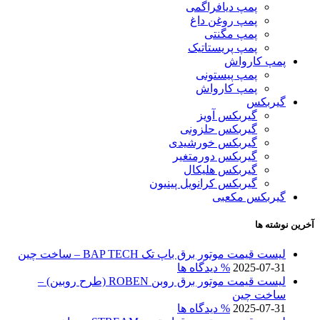
پمپ دیافراگمی
پمپ روغن داغ
پمپ مگنتی
پمپ پریستاتیک
پمپ کارواش
پمپ پیستونی
پمپ کارواش
گیربکس
گیربکس آویز
گیربکس حلزونی
گیربکس خورشیدی
گیربکس دورمتغیر
گیربکس هلیکال
گیربکس کرانویل پینیون
گیربکس مکعبی
آخرین نوشته ها
لیست قیمت موتور برق باپ تک BAP TECH – ساخت چین
2025-07-31
% دیدگاه ها
لیست قیمت موتور برق روبن ROBEN (طرح روبین) –
ساخت چین
2025-07-31
% دیدگاه ها