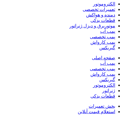
الکتروموتور
تعمیرات تخصصی
دمنده و هواکش
قطعات یدکی
موتوربرق و دیزل ژنراتور
پمپ آب
پمپ تخصصی
پمپ کارواش
گیربکس
صفحه اصلی
پمپ آب
پمپ تخصصی
پمپ کارواش
گیربکس
الکتروموتور
ژنراتور
قطعات یدکی
بخش تعمیرات
استعلام قیمت آنلاین