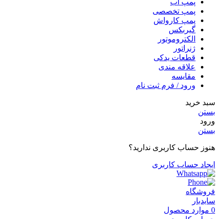
پمپ آب
پمپ تخصصی
پمپ کارواش
گیربکس
الکتروموتور
ژنراتور
قطعات یدکی
علاقه مندی
مقایسه
ورود / فرم ثبت نام
سبد خرید
بستن
ورود
بستن
هنوز حساب کاربری ندارید؟
ایجاد حساب کاربری
فروشگاه
سایدبار
0
موارد
محصول