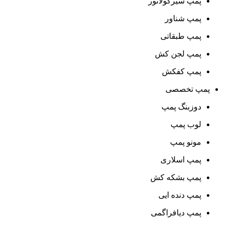
پمپ سیرکولاتور
پمپ شناور
پمپ طبقاتی
پمپ لجن کش
پمپ کفکش
پمپ تخصصی
دوزبنگ پمپ
لوب پمپ
مونو پمپ
پمپ اسلاری
پمپ بشکه کش
پمپ دنده ایی
پمپ دیافراگمی