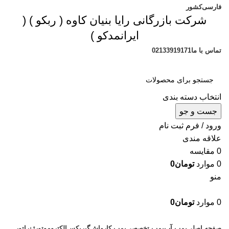
فارسی
کشور
شرکت بازرگانی رایا بنیان کاوه (
ربکو
) (
ایرانمدکو
)
تماس با ما
02133919171
انتخاب دسته بندی
جست و جو
ورود / فرم ثبت نام
علاقه مندی
0
مقایسه
0
موارد
تومان
0
منو
0
موارد
تومان
0
دسته بندی محصولات
صفحه اصلی
پمپ آب
پمپ تخصصی
پمپ کارواش
گیربکس
الکتروموتور
ژنراتور