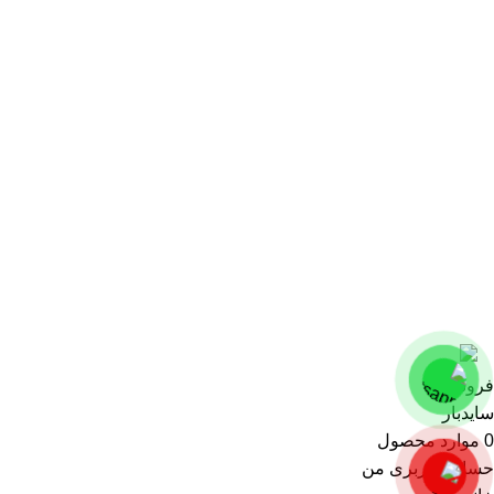
تعمیرات تخصصی
دمنده و هواکش
قطعات یدکی
موتوربرق و دیزل ژنراتور
پمپ آب
پمپ تخصصی
پمپ کارواش
گیربکس
کپی راست وودمارت پلاس - فروش تنها در سایت راست چین
فروشگاه
سایدبار
0
موارد
محصول
حساب کاربری من