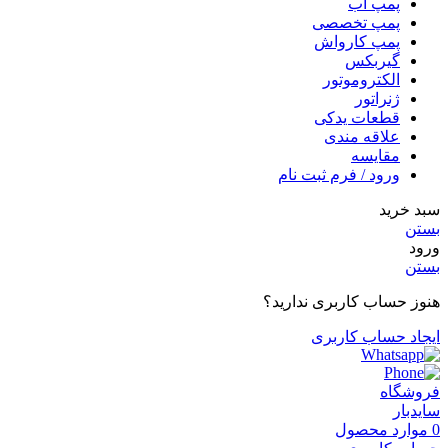
پمپ آب
پمپ تخصصی
پمپ کارواش
گیربکس
الکتروموتور
ژنراتور
قطعات یدکی
علاقه مندی
مقایسه
ورود / فرم ثبت نام
سبد خرید
بستن
ورود
بستن
هنوز حساب کاربری ندارید؟
ایجاد حساب کاربری
فروشگاه
سایدبار
0
موارد
محصول