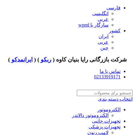
فارسی
انگلیسی
عربی
سازگار با wpml
کشور
ایران
عربی
چین
شرکت بازرگانی رایا بنیان کاوه (
ربکو
) (
ایرانمدکو
)
تماس با ما
02133919171
انتخاب دسته بندی
الکتروموتور
الکتروموتور دالاندر
تجهیزات جانبی
تجهیزات پزشکی
لامپ زنون