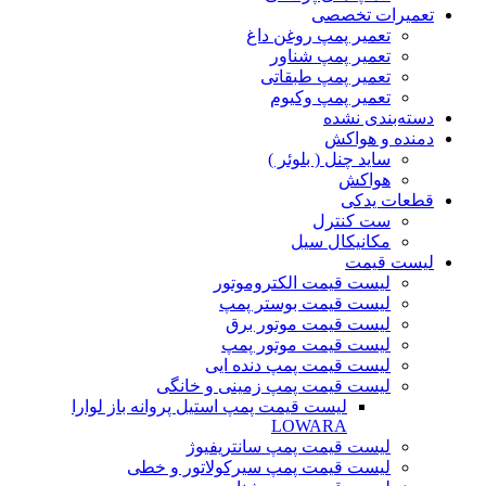
تعمیرات تخصصی
تعمیر پمپ روغن داغ
تعمیر پمپ شناور
تعمیر پمپ طبقاتی
تعمیر پمپ وکیوم
دسته‌بندی نشده
دمنده و هواکش
ساید چنل ( بلوئر )
هواکش
قطعات یدکی
ست کنترل
مکانیکال سیل
لیست قیمت
لیست قیمت الکتروموتور
لیست قیمت بوستر پمپ
لیست قیمت موتور برق
لیست قیمت موتور پمپ
لیست قیمت پمپ دنده ایی
لیست قیمت پمپ زمینی و خانگی
ليست قيمت پمپ استيل پروانه باز لوارا
LOWARA
لیست قیمت پمپ سانتریفیوژ
لیست قیمت پمپ سیرکولاتور و خطی