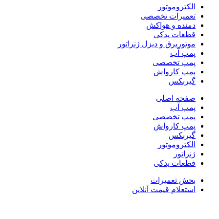
الکتروموتور
تعمیرات تخصصی
دمنده و هواکش
قطعات یدکی
موتوربرق و دیزل ژنراتور
پمپ آب
پمپ تخصصی
پمپ کارواش
گیربکس
صفحه اصلی
پمپ آب
پمپ تخصصی
پمپ کارواش
گیربکس
الکتروموتور
ژنراتور
قطعات یدکی
بخش تعمیرات
استعلام قیمت آنلاین