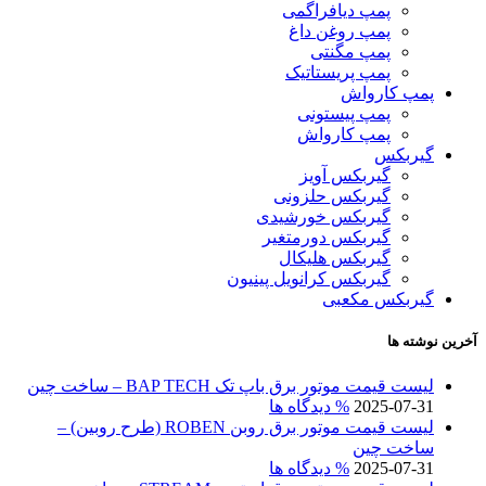
پمپ دیافراگمی
پمپ روغن داغ
پمپ مگنتی
پمپ پریستاتیک
پمپ کارواش
پمپ پیستونی
پمپ کارواش
گیربکس
گیربکس آویز
گیربکس حلزونی
گیربکس خورشیدی
گیربکس دورمتغیر
گیربکس هلیکال
گیربکس کرانویل پینیون
گیربکس مکعبی
آخرین نوشته ها
لیست قیمت موتور برق باپ تک BAP TECH – ساخت چین
2025-07-31
% دیدگاه ها
لیست قیمت موتور برق روبن ROBEN (طرح روبین) –
ساخت چین
2025-07-31
% دیدگاه ها