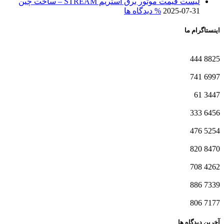
لیست قیمت موتور برق استریم STREAM – ساخت چین
2025-07-31
% دیدگاه ها
اینستاگرام ما
444
8825
741
6997
61
3447
333
6456
476
5254
820
8470
708
4262
886
7339
806
7177
آخرین دیدگاه ها