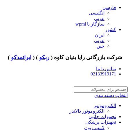
فارسی
انگلیسی
عربی
سازگار با wpml
کشور
ایران
عربی
چین
شرکت بازرگانی رایا بنیان کاوه (
ربکو
) (
ایرانمدکو
)
تماس با ما
02133919171
انتخاب دسته بندی
الکتروموتور
الکتروموتور دالاندر
تجهیزات جانبی
تجهیزات پزشکی
لامپ زنون