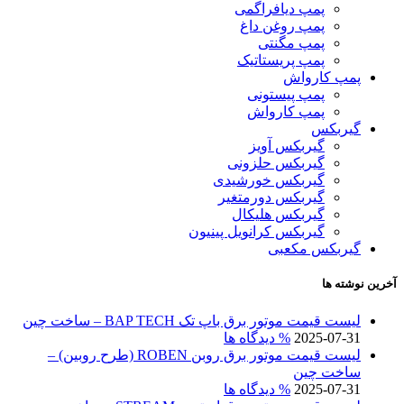
پمپ دیافراگمی
پمپ روغن داغ
پمپ مگنتی
پمپ پریستاتیک
پمپ کارواش
پمپ پیستونی
پمپ کارواش
گیربکس
گیربکس آویز
گیربکس حلزونی
گیربکس خورشیدی
گیربکس دورمتغیر
گیربکس هلیکال
گیربکس کرانویل پینیون
گیربکس مکعبی
آخرین نوشته ها
لیست قیمت موتور برق باپ تک BAP TECH – ساخت چین
2025-07-31
% دیدگاه ها
لیست قیمت موتور برق روبن ROBEN (طرح روبین) –
ساخت چین
2025-07-31
% دیدگاه ها