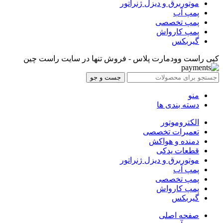
موتوربرق و دیزل ژنراتور
پمپ آب
پمپ تخصصی
پمپ کارواش
گیربکس
کپی راست وودمارت پلاس - فروش تنها در سایت راست چین
جست و جو
منو
دسته بندی ها
الکتروموتور
تعمیرات تخصصی
دمنده و هواکش
قطعات یدکی
موتوربرق و دیزل ژنراتور
پمپ آب
پمپ تخصصی
پمپ کارواش
گیربکس
صفحه اصلی