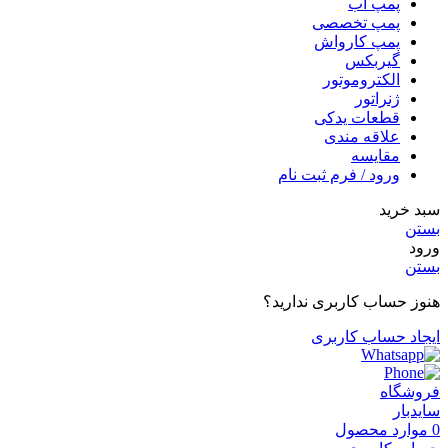
پمپ آب
پمپ تخصصی
پمپ کارواش
گیربکس
الکتروموتور
ژنراتور
قطعات یدکی
علاقه مندی
مقایسه
ورود / فرم ثبت نام
سبد خرید
بستن
ورود
بستن
هنوز حساب کاربری ندارید؟
ایجاد حساب کاربری
فروشگاه
سایدبار
0
موارد
محصول