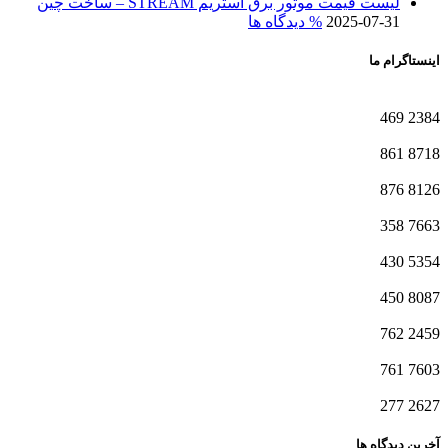
لیست قیمت موتور برق استریم STREAM – ساخت چین
2025-07-31
% دیدگاه ها
اینستاگرام ما
469
2384
861
8718
876
8126
358
7663
430
5354
450
8087
762
2459
761
7603
277
2627
آخرین دیدگاه ها