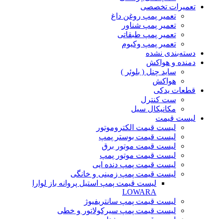
تعمیرات تخصصی
تعمیر پمپ روغن داغ
تعمیر پمپ شناور
تعمیر پمپ طبقاتی
تعمیر پمپ وکیوم
دسته‌بندی نشده
دمنده و هواکش
ساید چنل ( بلوئر )
هواکش
قطعات یدکی
ست کنترل
مکانیکال سیل
لیست قیمت
لیست قیمت الکتروموتور
لیست قیمت بوستر پمپ
لیست قیمت موتور برق
لیست قیمت موتور پمپ
لیست قیمت پمپ دنده ایی
لیست قیمت پمپ زمینی و خانگی
ليست قيمت پمپ استيل پروانه باز لوارا
LOWARA
لیست قیمت پمپ سانتریفیوژ
لیست قیمت پمپ سیرکولاتور و خطی