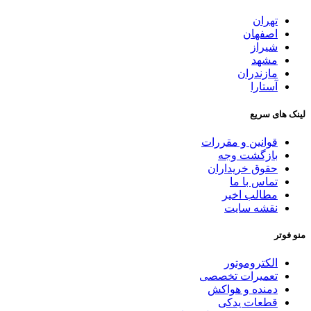
تهران
اصفهان
شیراز
مشهد
مازندران
آستارا
لینک های سریع
قوانین و مقررات
بازگشت وجه
حقوق خریداران
تماس با ما
مطالب اخیر
نقشه سایت
منو فوتر
الکتروموتور
تعمیرات تخصصی
دمنده و هواکش
قطعات یدکی