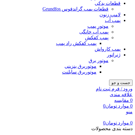
قطعات یدکی
قطعات پمپ گراندفوس Grundfos
لامپ زنون
پمپ آب
موتور پمپ
پمپ آب خانگی
پمپ کفکش
پمپ کفکش راد پمپ
پمپ کارواش
ژنراتور
موتور برق
موتوربرق بنزینی
موتوربرق سایلنت
جست و جو
ورود / فرم ثبت نام
علاقه مندی
0
مقایسه
0
موارد
تومان
0
منو
0
موارد
تومان
0
دسته بندی محصولات