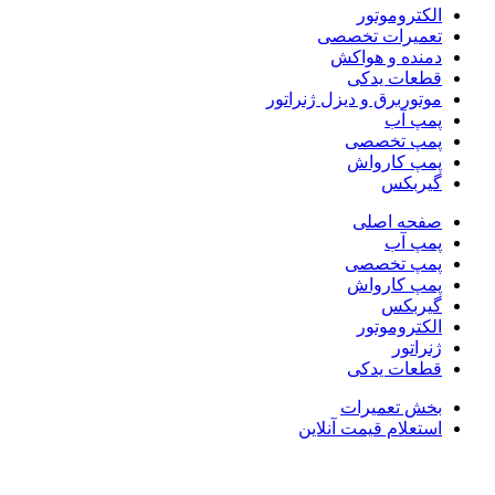
الکتروموتور
تعمیرات تخصصی
دمنده و هواکش
قطعات یدکی
موتوربرق و دیزل ژنراتور
پمپ آب
پمپ تخصصی
پمپ کارواش
گیربکس
صفحه اصلی
پمپ آب
پمپ تخصصی
پمپ کارواش
گیربکس
الکتروموتور
ژنراتور
قطعات یدکی
بخش تعمیرات
استعلام قیمت آنلاین