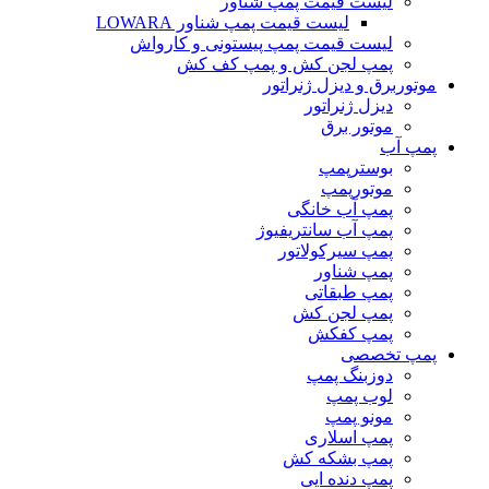
لیست قیمت پمپ شناور
لیست قیمت پمپ شناور LOWARA
لیست قیمت پمپ پیستونی و کارواش
پمپ لجن کش و پمپ کف کش
موتوربرق و دیزل ژنراتور
دیزل ژنراتور
موتور برق
پمپ آب
بوسترپمپ
موتورپمپ
پمپ آب خانگی
پمپ آب سانتریفیوژ
پمپ سیرکولاتور
پمپ شناور
پمپ طبقاتی
پمپ لجن کش
پمپ کفکش
پمپ تخصصی
دوزبنگ پمپ
لوب پمپ
مونو پمپ
پمپ اسلاری
پمپ بشکه کش
پمپ دنده ایی