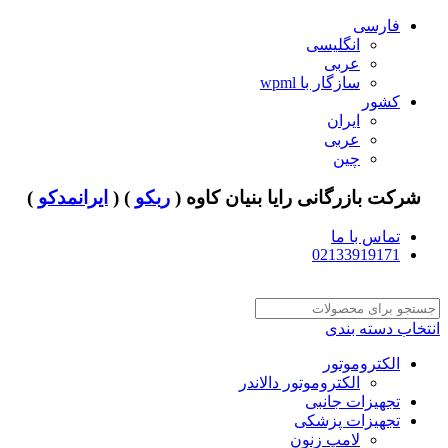
فارسی
انگلیسی
عربی
سازگار با wpml
کشور
ایران
عربی
چین
شرکت بازرگانی رایا بنیان کاوه (
ربکو
) (
ایرانمدکو
)
تماس با ما
02133919171
انتخاب دسته بندی
الکتروموتور
الکتروموتور دالاندر
تجهیزات جانبی
تجهیزات پزشکی
لامپ زنون