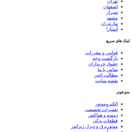
تهران
اصفهان
شیراز
مشهد
مازندران
آستارا
لینک های سریع
قوانین و مقررات
بازگشت وجه
حقوق خریداران
تماس با ما
مطالب اخیر
نقشه سایت
منو فوتر
الکتروموتور
تعمیرات تخصصی
دمنده و هواکش
قطعات یدکی
موتوربرق و دیزل ژنراتور
پمپ آب