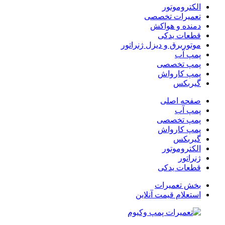
الکتروموتور
تعمیرات تخصصی
دمنده و هواکش
قطعات یدکی
موتوربرق و دیزل ژنراتور
پمپ آب
پمپ تخصصی
پمپ کارواش
گیربکس
صفحه اصلی
پمپ آب
پمپ تخصصی
پمپ کارواش
گیربکس
الکتروموتور
ژنراتور
قطعات یدکی
بخش تعمیرات
استعلام قیمت آنلاین