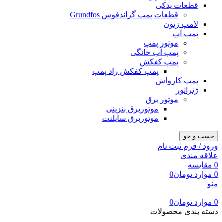
قطعات یدکی
قطعات پمپ گراندفوس Grundfos
لامپ زنون
پمپ آب
موتور پمپ
پمپ آب خانگی
پمپ کفکش
پمپ کفکش راد پمپ
پمپ کارواش
ژنراتور
موتور برق
موتوربرق بنزینی
موتوربرق سایلنت
جست و جو
ورود / فرم ثبت نام
علاقه مندی
0
مقایسه
0
موارد
تومان
0
منو
0
موارد
تومان
0
دسته بندی محصولات