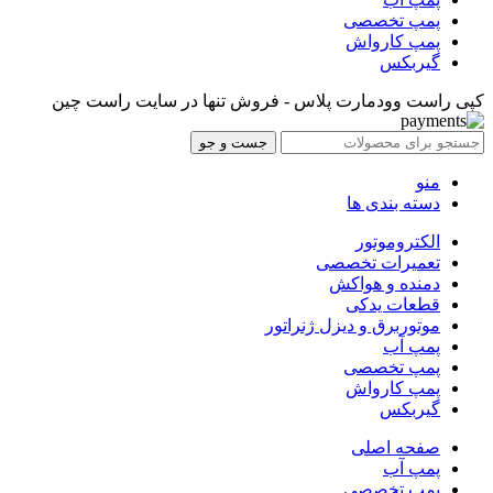
پمپ تخصصی
پمپ کارواش
گیربکس
کپی راست وودمارت پلاس - فروش تنها در سایت راست چین
جست و جو
منو
دسته بندی ها
الکتروموتور
تعمیرات تخصصی
دمنده و هواکش
قطعات یدکی
موتوربرق و دیزل ژنراتور
پمپ آب
پمپ تخصصی
پمپ کارواش
گیربکس
صفحه اصلی
پمپ آب
پمپ تخصصی