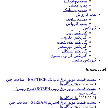
پمپ روغن داغ
پمپ مگنتی
پمپ پریستاتیک
پمپ کارواش
پمپ پیستونی
پمپ کارواش
گیربکس
گیربکس آویز
گیربکس حلزونی
گیربکس خورشیدی
گیربکس دورمتغیر
گیربکس هلیکال
گیربکس کرانویل پینیون
گیربکس مکعبی
آخرین نوشته ها
لیست قیمت موتور برق باپ تک BAP TECH – ساخت چین
2025-07-31
% دیدگاه ها
لیست قیمت موتور برق روبن ROBEN (طرح روبین) –
ساخت چین
2025-07-31
% دیدگاه ها
لیست قیمت موتور برق استریم STREAM – ساخت چین
2025-07-31
% دیدگاه ها