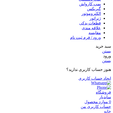
پمپ کارواش
گیربکس
الکتروموتور
ژنراتور
قطعات یدکی
علاقه مندی
مقایسه
ورود / فرم ثبت نام
سبد خرید
بستن
ورود
بستن
هنوز حساب کاربری ندارید؟
ایجاد حساب کاربری
فروشگاه
سایدبار
0
موارد
محصول
حساب کاربری من
خانه