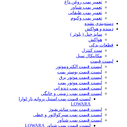
تعمیر پمپ روغن داغ
تعمیر پمپ شناور
تعمیر پمپ طبقاتی
تعمیر پمپ وکیوم
دسته‌بندی نشده
دمنده و هواکش
ساید چنل ( بلوئر )
هواکش
قطعات یدکی
ست کنترل
مکانیکال سیل
لیست قیمت
لیست قیمت الکتروموتور
لیست قیمت بوستر پمپ
لیست قیمت موتور برق
لیست قیمت موتور پمپ
لیست قیمت پمپ دنده ایی
لیست قیمت پمپ زمینی و خانگی
ليست قيمت پمپ استيل پروانه باز لوارا
LOWARA
لیست قیمت پمپ سانتریفیوژ
لیست قیمت پمپ سیرکولاتور و خطی
لیست قیمت پمپ شناور
لیست قیمت پمپ شناور LOWARA