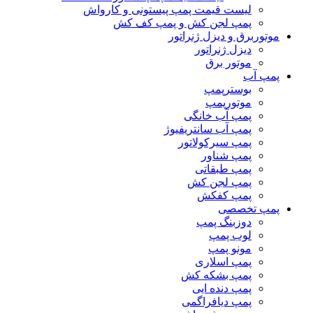
لیست قیمت پمپ پیستونی و کارواش
پمپ لجن کش و پمپ کف کش
موتوربرق و دیزل ژنراتور
دیزل ژنراتور
موتور برق
پمپ آب
بوسترپمپ
موتورپمپ
پمپ آب خانگی
پمپ آب سانتریفیوژ
پمپ سیرکولاتور
پمپ شناور
پمپ طبقاتی
پمپ لجن کش
پمپ کفکش
پمپ تخصصی
دوزبنگ پمپ
لوب پمپ
مونو پمپ
پمپ اسلاری
پمپ بشکه کش
پمپ دنده ایی
پمپ دیافراگمی