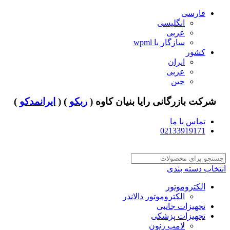
فارسی
انگلیسی
عربی
سازگار با wpml
کشور
ایران
عربی
چین
شرکت بازرگانی رایا بنیان کاوه (
ربکو
) (
ایرانمدکو
)
تماس با ما
02133919171
انتخاب دسته بندی
الکتروموتور
الکتروموتور دالاندر
تجهیزات جانبی
تجهیزات پزشکی
لامپ زنون