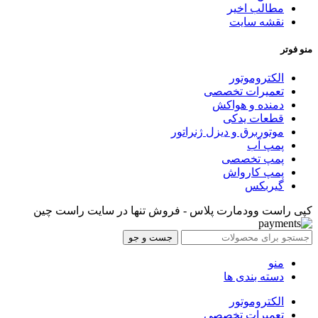
مطالب اخیر
نقشه سایت
منو فوتر
الکتروموتور
تعمیرات تخصصی
دمنده و هواکش
قطعات یدکی
موتوربرق و دیزل ژنراتور
پمپ آب
پمپ تخصصی
پمپ کارواش
گیربکس
کپی راست وودمارت پلاس - فروش تنها در سایت راست چین
جست و جو
منو
دسته بندی ها
الکتروموتور
تعمیرات تخصصی