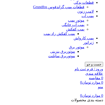
قطعات یدکی
قطعات پمپ گراندفوس Grundfos
لامپ زنون
پمپ آب
موتور پمپ
پمپ آب خانگی
پمپ کفکش
پمپ کفکش راد پمپ
پمپ کارواش
ژنراتور
موتور برق
موتوربرق بنزینی
موتوربرق سایلنت
جست و جو
ورود / فرم ثبت نام
علاقه مندی
0
مقایسه
0
موارد
تومان
0
منو
0
موارد
تومان
0
دسته بندی محصولات