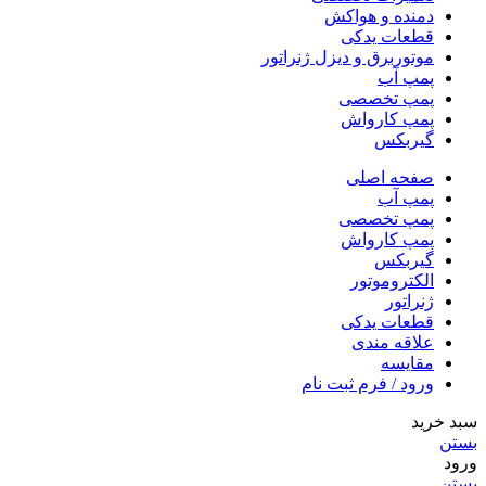
دمنده و هواکش
قطعات یدکی
موتوربرق و دیزل ژنراتور
پمپ آب
پمپ تخصصی
پمپ کارواش
گیربکس
صفحه اصلی
پمپ آب
پمپ تخصصی
پمپ کارواش
گیربکس
الکتروموتور
ژنراتور
قطعات یدکی
علاقه مندی
مقایسه
ورود / فرم ثبت نام
سبد خرید
بستن
ورود
بستن