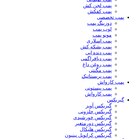
پمپ لجن کش
پمپ کفکش
پمپ تخصصی
دوزبنگ پمپ
لوب پمپ
مونو پمپ
پمپ اسلاری
پمپ بشکه کش
پمپ دنده ایی
پمپ دیافراگمی
پمپ روغن داغ
پمپ مگنتی
پمپ پریستاتیک
پمپ کارواش
پمپ پیستونی
پمپ کارواش
گیربکس
گیربکس آویز
گیربکس حلزونی
گیربکس خورشیدی
گیربکس دورمتغیر
گیربکس هلیکال
گیربکس کرانویل پینیون