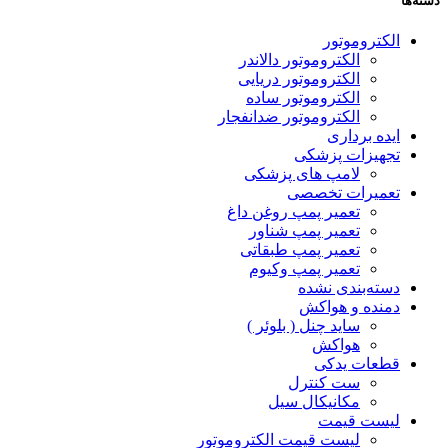
دسته‌ها
الکتروموتور
الکتروموتور دالاندر
الکتروموتور دریایی
الکتروموتور ساده
الکتروموتور ضدانفجار
ایده برداری
تجهیزات پزشکی
لامپ های پزشکی
تعمیرات تخصصی
تعمیر پمپ روغن داغ
تعمیر پمپ شناور
تعمیر پمپ طبقاتی
تعمیر پمپ وکیوم
دسته‌بندی نشده
دمنده و هواکش
ساید چنل ( بلوئر )
هواکش
قطعات یدکی
ست کنترل
مکانیکال سیل
لیست قیمت
لیست قیمت الکتروموتور