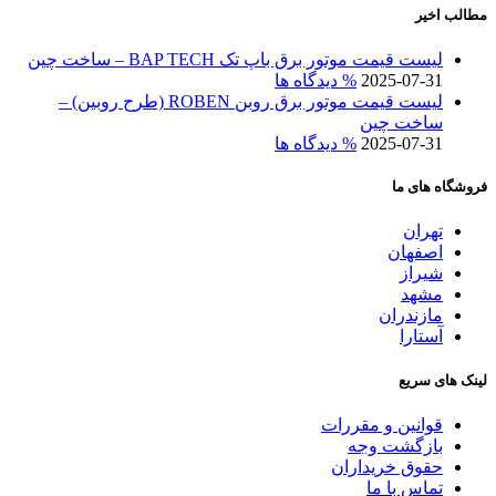
مطالب اخیر
لیست قیمت موتور برق باپ تک BAP TECH – ساخت چین
2025-07-31
% دیدگاه ها
لیست قیمت موتور برق روبن ROBEN (طرح روبین) –
ساخت چین
2025-07-31
% دیدگاه ها
فروشگاه های ما
تهران
اصفهان
شیراز
مشهد
مازندران
آستارا
لینک های سریع
قوانین و مقررات
بازگشت وجه
حقوق خریداران
تماس با ما