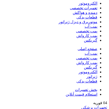
الکتروموتور
تعمیرات تخصصی
دمنده و هواکش
قطعات یدکی
موتوربرق و دیزل ژنراتور
پمپ آب
پمپ تخصصی
پمپ کارواش
گیربکس
صفحه اصلی
پمپ آب
پمپ تخصصی
پمپ کارواش
گیربکس
الکتروموتور
ژنراتور
قطعات یدکی
بخش تعمیرات
استعلام قیمت آنلاین
04
فوریه
تجهیزات پزشکی