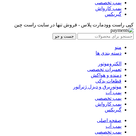
پمپ تخصصی
پمپ کارواش
گیربکس
کپی راست وودمارت پلاس - فروش تنها در سایت راست چین
جست و جو
منو
دسته بندی ها
الکتروموتور
تعمیرات تخصصی
دمنده و هواکش
قطعات یدکی
موتوربرق و دیزل ژنراتور
پمپ آب
پمپ تخصصی
پمپ کارواش
گیربکس
صفحه اصلی
پمپ آب
پمپ تخصصی