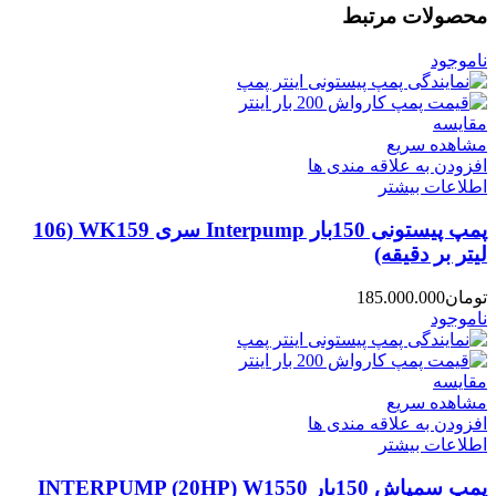
محصولات مرتبط
ناموجود
مقایسه
مشاهده سریع
افزودن به علاقه مندی ها
اطلاعات بیشتر
پمپ پیستونی 150بار Interpump سری WK159 (106
لیتر بر دقیقه)
تومان
185.000.000
ناموجود
مقایسه
مشاهده سریع
افزودن به علاقه مندی ها
اطلاعات بیشتر
پمپ سمپاش 150بار INTERPUMP (20HP) W1550