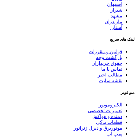
اصفهان
شیراز
مشهد
مازندران
آستارا
لینک های سریع
قوانین و مقررات
بازگشت وجه
حقوق خریداران
تماس با ما
مطالب اخیر
نقشه سایت
منو فوتر
الکتروموتور
تعمیرات تخصصی
دمنده و هواکش
قطعات یدکی
موتوربرق و دیزل ژنراتور
پمپ آب