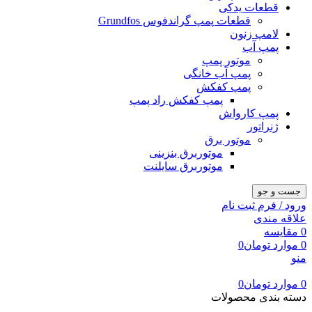
قطعات یدکی
قطعات پمپ گراندفوس Grundfos
لامپ زنون
پمپ آب
موتور پمپ
پمپ آب خانگی
پمپ کفکش
پمپ کفکش راد پمپ
پمپ کارواش
ژنراتور
موتور برق
موتوربرق بنزینی
موتوربرق سایلنت
جست و جو
ورود / فرم ثبت نام
علاقه مندی
0
مقایسه
0
موارد
تومان
0
منو
0
موارد
تومان
0
دسته بندی محصولات