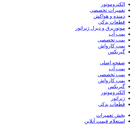
الکتروموتور
تعمیرات تخصصی
دمنده و هواکش
قطعات یدکی
موتوربرق و دیزل ژنراتور
پمپ آب
پمپ تخصصی
پمپ کارواش
گیربکس
صفحه اصلی
پمپ آب
پمپ تخصصی
پمپ کارواش
گیربکس
الکتروموتور
ژنراتور
قطعات یدکی
بخش تعمیرات
استعلام قیمت آنلاین
ناموجود