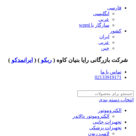
فارسی
انگلیسی
عربی
سازگار با wpml
کشور
ایران
عربی
چین
شرکت بازرگانی رایا بنیان کاوه (
ربکو
) (
ایرانمدکو
)
تماس با ما
02133919171
انتخاب دسته بندی
الکتروموتور
الکتروموتور دالاندر
تجهیزات جانبی
تجهیزات پزشکی
لامپ زنون