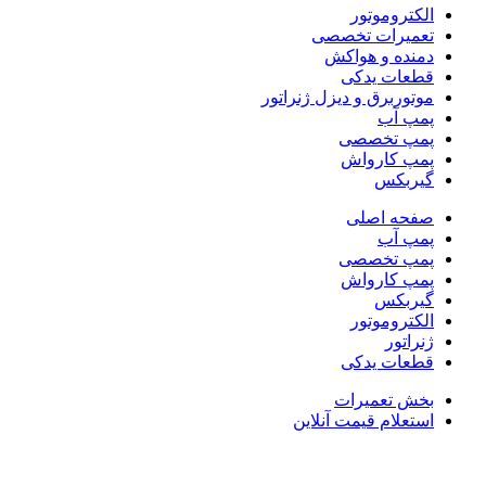
الکتروموتور
تعمیرات تخصصی
دمنده و هواکش
قطعات یدکی
موتوربرق و دیزل ژنراتور
پمپ آب
پمپ تخصصی
پمپ کارواش
گیربکس
صفحه اصلی
پمپ آب
پمپ تخصصی
پمپ کارواش
گیربکس
الکتروموتور
ژنراتور
قطعات یدکی
بخش تعمیرات
استعلام قیمت آنلاین
ناموجود