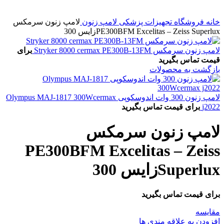
خانه
فروشگاه
تجهیزات پزشکی
لامپ زنون
لامپ زنون سرمکس
PE300BFM Excelitas – Zeiss Superluxزایس 300
لامپ زنون سرمکس Stryker 8000 cermax PE300B-13FM
برای
قیمت تماس بگیرید
بازگشت به محصولات
لامپ زنون 300 وات اندوسکوپی Olympus MAJ-1817 300Wcermax
j2022
برای قیمت تماس بگیرید
لامپ زنون سرمکس
PE300BFM Excelitas – Zeiss
Superluxزایس 300
برای قیمت تماس بگیرید
مقایسه
افزودن به علاقه مندی ها