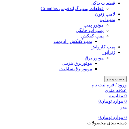
قطعات یدکی
قطعات پمپ گراندفوس Grundfos
لامپ زنون
پمپ آب
موتور پمپ
پمپ آب خانگی
پمپ کفکش
پمپ کفکش راد پمپ
پمپ کارواش
ژنراتور
موتور برق
موتوربرق بنزینی
موتوربرق سایلنت
جست و جو
ورود / فرم ثبت نام
علاقه مندی
0
مقایسه
0
موارد
تومان
0
منو
0
موارد
تومان
0
دسته بندی محصولات