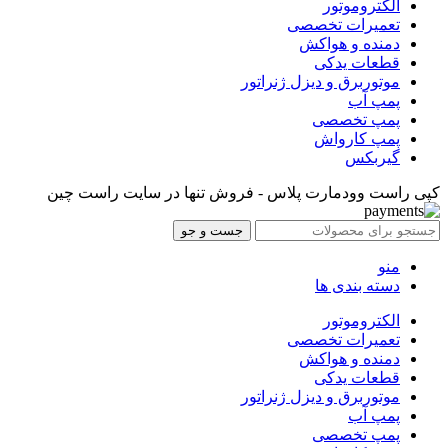
الکتروموتور
تعمیرات تخصصی
دمنده و هواکش
قطعات یدکی
موتوربرق و دیزل ژنراتور
پمپ آب
پمپ تخصصی
پمپ کارواش
گیربکس
کپی راست وودمارت پلاس - فروش تنها در سایت راست چین
جست و جو
منو
دسته بندی ها
الکتروموتور
تعمیرات تخصصی
دمنده و هواکش
قطعات یدکی
موتوربرق و دیزل ژنراتور
پمپ آب
پمپ تخصصی