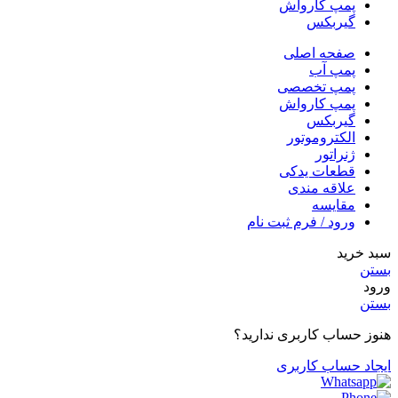
پمپ کارواش
گیربکس
صفحه اصلی
پمپ آب
پمپ تخصصی
پمپ کارواش
گیربکس
الکتروموتور
ژنراتور
قطعات یدکی
علاقه مندی
مقایسه
ورود / فرم ثبت نام
سبد خرید
بستن
ورود
بستن
هنوز حساب کاربری ندارید؟
ایجاد حساب کاربری