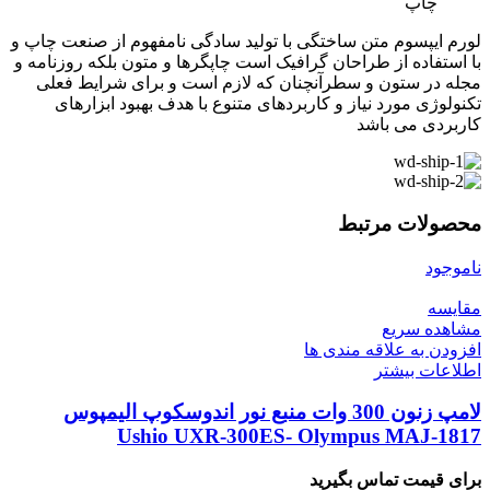
چاپ
لورم ایپسوم متن ساختگی با تولید سادگی نامفهوم از صنعت چاپ و
با استفاده از طراحان گرافیک است چاپگرها و متون بلکه روزنامه و
مجله در ستون و سطرآنچنان که لازم است و برای شرایط فعلی
تکنولوژی مورد نیاز و کاربردهای متنوع با هدف بهبود ابزارهای
کاربردی می باشد
محصولات مرتبط
ناموجود
مقایسه
مشاهده سریع
افزودن به علاقه مندی ها
اطلاعات بیشتر
لامپ زنون 300 وات منبع نور اندوسکوپ الیمپوس
Ushio UXR-300ES- Olympus MAJ-1817
برای قیمت تماس بگیرید