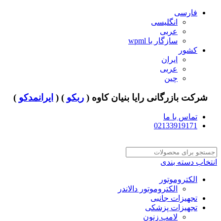
فارسی
انگلیسی
عربی
سازگار با wpml
کشور
ایران
عربی
چین
شرکت بازرگانی رایا بنیان کاوه (
ربکو
) (
ایرانمدکو
)
تماس با ما
02133919171
انتخاب دسته بندی
الکتروموتور
الکتروموتور دالاندر
تجهیزات جانبی
تجهیزات پزشکی
لامپ زنون