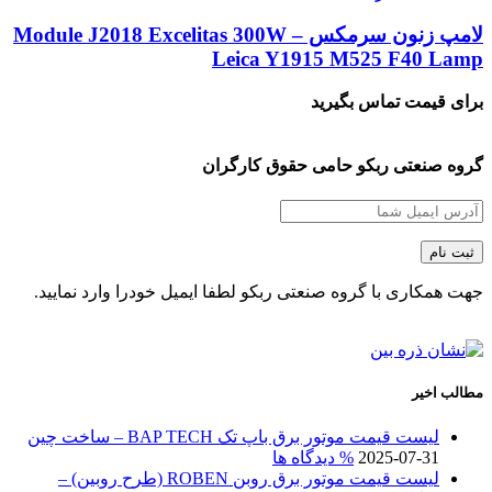
لامپ زنون سرمکس Module J2018 Excelitas 300W –
Leica Y1915 M525 F40 Lamp
برای قیمت تماس بگیرید
گروه صنعتی ربکو حامی حقوق کارگران
جهت همکاری با گروه صنعتی ربکو لطفا ایمیل خودرا وارد نمایید.
مطالب اخیر
لیست قیمت موتور برق باپ تک BAP TECH – ساخت چین
2025-07-31
% دیدگاه ها
لیست قیمت موتور برق روبن ROBEN (طرح روبین) –