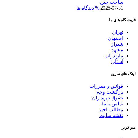
ساخت چین
2025-07-31
% دیدگاه ها
فروشگاه های ما
تهران
اصفهان
شیراز
مشهد
مازندران
آستارا
لینک های سریع
قوانین و مقررات
بازگشت وجه
حقوق خریداران
تماس با ما
مطالب اخیر
نقشه سایت
منو فوتر