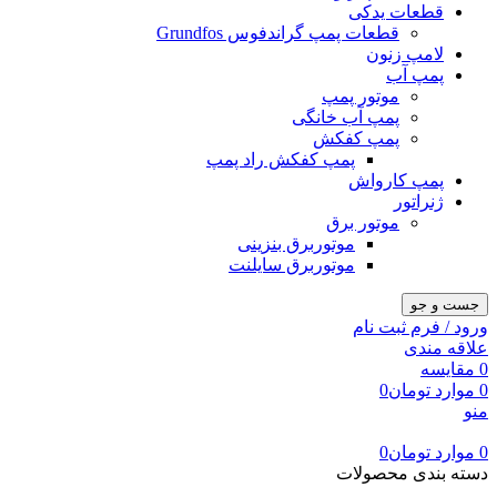
قطعات یدکی
قطعات پمپ گراندفوس Grundfos
لامپ زنون
پمپ آب
موتور پمپ
پمپ آب خانگی
پمپ کفکش
پمپ کفکش راد پمپ
پمپ کارواش
ژنراتور
موتور برق
موتوربرق بنزینی
موتوربرق سایلنت
جست و جو
ورود / فرم ثبت نام
علاقه مندی
0
مقایسه
0
موارد
تومان
0
منو
0
موارد
تومان
0
دسته بندی محصولات