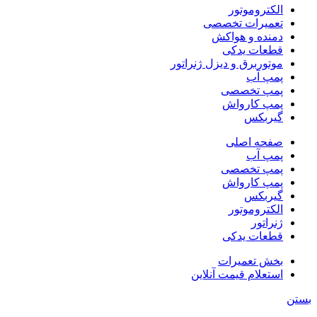
الکتروموتور
تعمیرات تخصصی
دمنده و هواکش
قطعات یدکی
موتوربرق و دیزل ژنراتور
پمپ آب
پمپ تخصصی
پمپ کارواش
گیربکس
صفحه اصلی
پمپ آب
پمپ تخصصی
پمپ کارواش
گیربکس
الکتروموتور
ژنراتور
قطعات یدکی
بخش تعمیرات
استعلام قیمت آنلاین
بستن