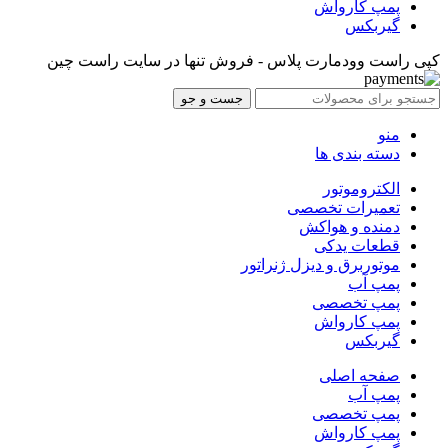
پمپ کارواش
گیربکس
کپی راست وودمارت پلاس - فروش تنها در سایت راست چین
جست و جو
منو
دسته بندی ها
الکتروموتور
تعمیرات تخصصی
دمنده و هواکش
قطعات یدکی
موتوربرق و دیزل ژنراتور
پمپ آب
پمپ تخصصی
پمپ کارواش
گیربکس
صفحه اصلی
پمپ آب
پمپ تخصصی
پمپ کارواش