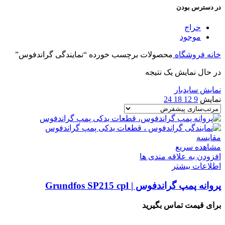
در دسترس بودن
حراج
موجود
خانه
فروشگاه
محصولات برچسب خورده “نمایندگی گراندفوس”
در حال نمایش یک نتیجه
نمایش سایدبار
نمایش
9
12
18
24
مقایسه
مشاهده سریع
افزودن به علاقه مندی ها
اطلاعات بیشتر
پروانه پمپ گراندفوس | Grundfos SP215 cpl
برای قیمت تماس بگیرید