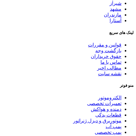
شیراز
مشهد
مازندران
آستارا
لینک های سریع
قوانین و مقررات
بازگشت وجه
حقوق خریداران
تماس با ما
مطالب اخیر
نقشه سایت
منو فوتر
الکتروموتور
تعمیرات تخصصی
دمنده و هواکش
قطعات یدکی
موتوربرق و دیزل ژنراتور
پمپ آب
پمپ تخصصی