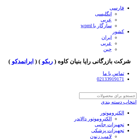
فارسی
انگلیسی
عربی
سازگار با wpml
کشور
ایران
عربی
چین
شرکت بازرگانی رایا بنیان کاوه (
ربکو
) (
ایرانمدکو
)
تماس با ما
02133919171
انتخاب دسته بندی
الکتروموتور
الکتروموتور دالاندر
تجهیزات جانبی
تجهیزات پزشکی
لامپ زنون