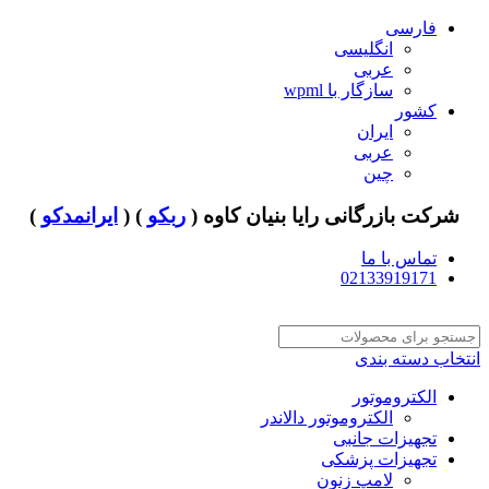
فارسی
انگلیسی
عربی
سازگار با wpml
کشور
ایران
عربی
چین
شرکت بازرگانی رایا بنیان کاوه (
ربکو
) (
ایرانمدکو
)
تماس با ما
02133919171
انتخاب دسته بندی
الکتروموتور
الکتروموتور دالاندر
تجهیزات جانبی
تجهیزات پزشکی
لامپ زنون