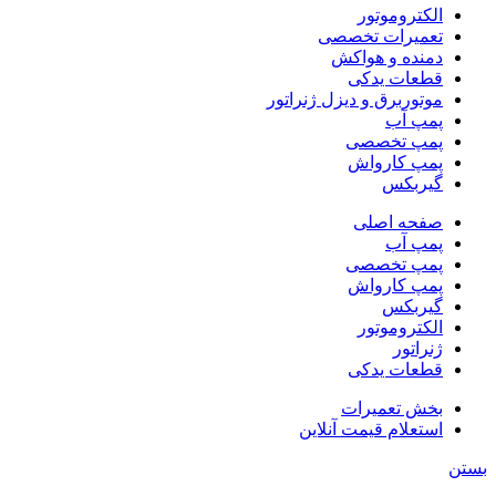
الکتروموتور
تعمیرات تخصصی
دمنده و هواکش
قطعات یدکی
موتوربرق و دیزل ژنراتور
پمپ آب
پمپ تخصصی
پمپ کارواش
گیربکس
صفحه اصلی
پمپ آب
پمپ تخصصی
پمپ کارواش
گیربکس
الکتروموتور
ژنراتور
قطعات یدکی
بخش تعمیرات
استعلام قیمت آنلاین
بستن