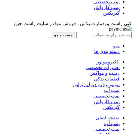
پمپ تخصصی
پمپ کارواش
گیربکس
کپی راست وودمارت پلاس - فروش تنها در سایت راست چین
جست و جو
منو
دسته بندی ها
الکتروموتور
تعمیرات تخصصی
دمنده و هواکش
قطعات یدکی
موتوربرق و دیزل ژنراتور
پمپ آب
پمپ تخصصی
پمپ کارواش
گیربکس
صفحه اصلی
پمپ آب
پمپ تخصصی