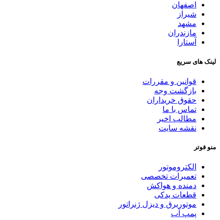
اصفهان
شیراز
مشهد
مازندران
آستارا
لینک های سریع
قوانین و مقررات
بازگشت وجه
حقوق خریداران
تماس با ما
مطالب اخیر
نقشه سایت
منو فوتر
الکتروموتور
تعمیرات تخصصی
دمنده و هواکش
قطعات یدکی
موتوربرق و دیزل ژنراتور
پمپ آب