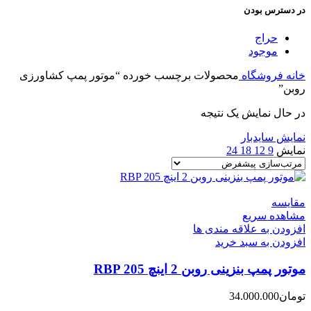
در دسترس بودن
حراج
موجود
خانه
فروشگاه
محصولات برچسب خورده “موتور پمپ کشاورزی
روبن”
در حال نمایش یک نتیجه
نمایش سایدبار
نمایش
9
12
18
24
مقایسه
مشاهده سریع
افزودن به علاقه مندی ها
افزودن به سبد خرید
موتور پمپ بنزینی روبن 2 اینچ RBP 205
تومان
34.000.000