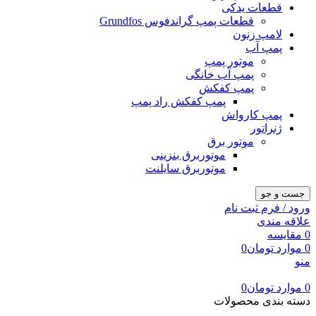
قطعات یدکی
قطعات پمپ گراندفوس Grundfos
لامپ زنون
پمپ آب
موتور پمپ
پمپ آب خانگی
پمپ کفکش
پمپ کفکش راد پمپ
پمپ کارواش
ژنراتور
موتور برق
موتوربرق بنزینی
موتوربرق سایلنت
جست و جو
ورود / فرم ثبت نام
علاقه مندی
0
مقایسه
0
موارد
تومان
0
منو
0
موارد
تومان
0
دسته بندی محصولات