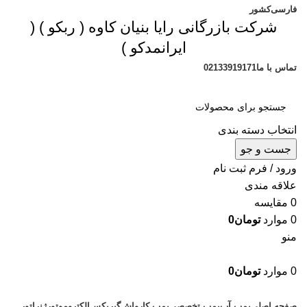
فارسی
کشور
شرکت بازرگانی رایا بنیان کاوه (
ربکو
) (
ایرانمدکو
)
تماس با ما
02133919171
انتخاب دسته بندی
جست و جو
ورود / فرم ثبت نام
علاقه مندی
0
مقایسه
0
موارد
تومان
0
منو
0
موارد
تومان
0
دسته بندی محصولات
صفحه اصلی
پمپ آب
پمپ تخصصی
پمپ کارواش
گیربکس
الکتروموتور
ژنراتور