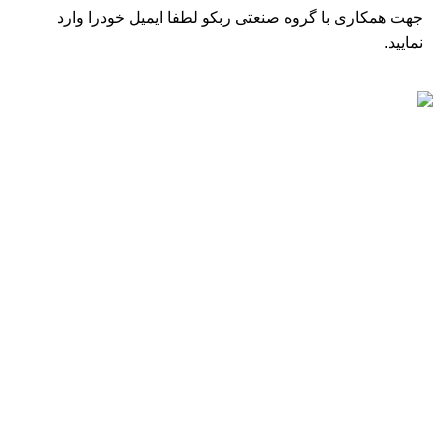
جهت همکاری با گروه صنعتی ربکو لطفا ایمیل خودرا وارد
نمایید.
مطالب اخیر
لیست قیمت موتور برق باپ تک BAP TECH – ساخت چین
2025-07-31
% دیدگاه ها
لیست قیمت موتور برق روبن ROBEN (طرح روبین) – ساخت
چین
2025-07-31
% دیدگاه ها
فروشگاه های ما
تهران
اصفهان