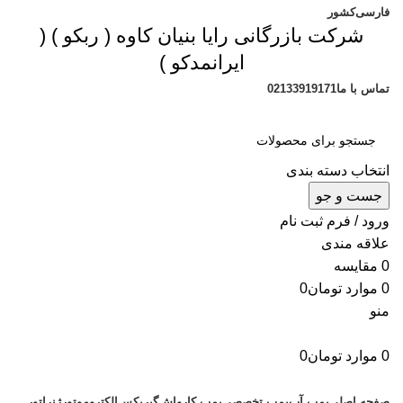
فارسی
کشور
شرکت بازرگانی رایا بنیان کاوه (
ربکو
) (
ایرانمدکو
)
تماس با ما
02133919171
انتخاب دسته بندی
جست و جو
ورود / فرم ثبت نام
علاقه مندی
0
مقایسه
0
موارد
تومان
0
منو
0
موارد
تومان
0
دسته بندی محصولات
صفحه اصلی
پمپ آب
پمپ تخصصی
پمپ کارواش
گیربکس
الکتروموتور
ژنراتور