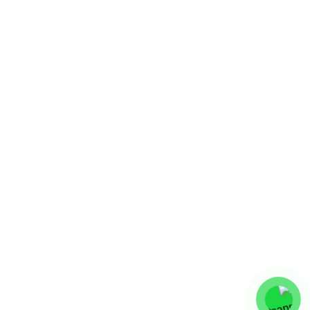
فروشگاه های ما
تهران
اصفهان
شیراز
مشهد
مازندران
آستارا
لینک های سریع
قوانین و مقررات
بازگشت وجه
حقوق خریداران
تماس با ما