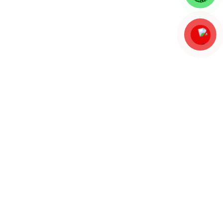
مطالب اخیر
نقشه سایت
منو فوتر
الکتروموتور
تعمیرات تخصصی
دمنده و هواکش
قطعات یدکی
موتوربرق و دیزل ژنراتور
پمپ آب
پمپ تخصصی
پمپ کارواش
گیربکس