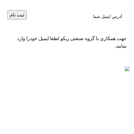
جهت همکاری با گروه صنعتی ربکو لطفا ایمیل خودرا وارد
نمایید.
مطالب اخیر
لیست قیمت موتور برق باپ تک BAP TECH – ساخت چین
2025-07-31
% دیدگاه ها
لیست قیمت موتور برق روبن ROBEN (طرح روبین) – ساخت
چین
2025-07-31
% دیدگاه ها