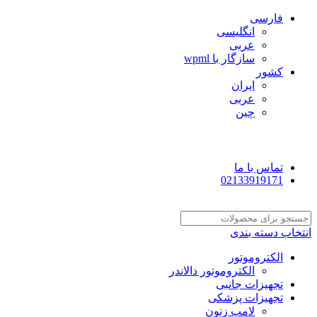
فارسی
انگلیسی
عربی
سازگار با wpml
کشور
ایران
عربی
چین
تماس با ما
02133919171
انتخاب دسته بندی
الکتروموتور
الکتروموتور دالاندر
تجهیزات جانبی
تجهیزات پزشکی
لامپ زنون