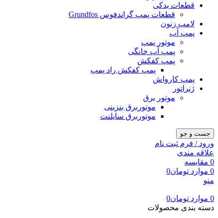
قطعات یدکی
قطعات پمپ گراندفوس Grundfos
لامپ زنون
پمپ آب
موتور پمپ
پمپ آب خانگی
پمپ کفکش
پمپ کفکش راد پمپ
پمپ کارواش
ژنراتور
موتور برق
موتوربرق بنزینی
موتوربرق سایلنت
جست و جو
ورود / فرم ثبت نام
علاقه مندی
0
مقایسه
0
موارد
تومان
0
منو
0
موارد
تومان
0
دسته بندی محصولات