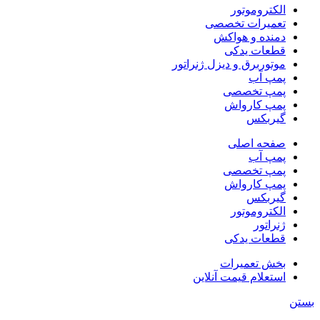
الکتروموتور
تعمیرات تخصصی
دمنده و هواکش
قطعات یدکی
موتوربرق و دیزل ژنراتور
پمپ آب
پمپ تخصصی
پمپ کارواش
گیربکس
صفحه اصلی
پمپ آب
پمپ تخصصی
پمپ کارواش
گیربکس
الکتروموتور
ژنراتور
قطعات یدکی
بخش تعمیرات
استعلام قیمت آنلاین
بستن