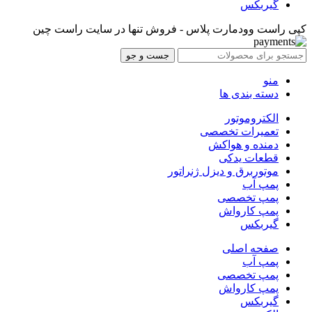
گیربکس
کپی راست وودمارت پلاس - فروش تنها در سایت راست چین
جست و جو
منو
دسته بندی ها
الکتروموتور
تعمیرات تخصصی
دمنده و هواکش
قطعات یدکی
موتوربرق و دیزل ژنراتور
پمپ آب
پمپ تخصصی
پمپ کارواش
گیربکس
صفحه اصلی
پمپ آب
پمپ تخصصی
پمپ کارواش
گیربکس