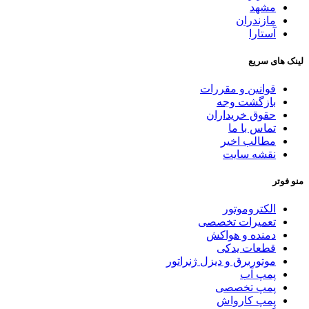
مشهد
مازندران
آستارا
لینک های سریع
قوانین و مقررات
بازگشت وجه
حقوق خریداران
تماس با ما
مطالب اخیر
نقشه سایت
منو فوتر
الکتروموتور
تعمیرات تخصصی
دمنده و هواکش
قطعات یدکی
موتوربرق و دیزل ژنراتور
پمپ آب
پمپ تخصصی
پمپ کارواش