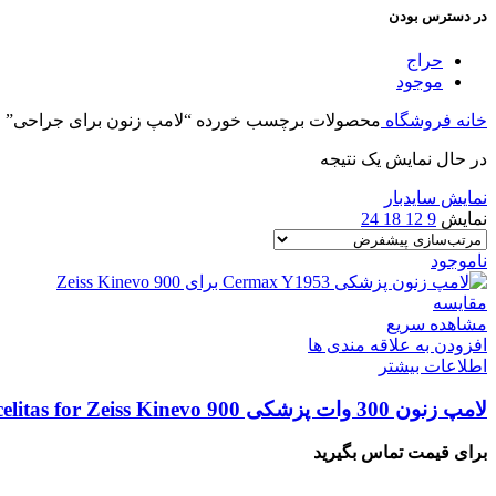
در دسترس بودن
حراج
موجود
خانه
فروشگاه
محصولات برچسب خورده “لامپ زنون برای جراحی”
در حال نمایش یک نتیجه
نمایش سایدبار
نمایش
9
12
18
24
ناموجود
مقایسه
مشاهده سریع
افزودن به علاقه مندی ها
اطلاعات بیشتر
لامپ زنون 300 وات پزشکی Cermax Y1953 Module – Excelitas for Zeiss Kinevo 900
برای قیمت تماس بگیرید