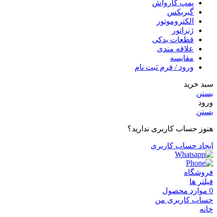
پمپ کارواش
گیربکس
الکتروموتور
ژنراتور
قطعات یدکی
علاقه مندی
مقایسه
ورود / فرم ثبت نام
سبد خرید
بستن
ورود
بستن
هنوز حساب کاربری ندارید؟
ایجاد حساب کاربری
فروشگاه
فیلتر ها
0
موارد
محصول
حساب کاربری من
خانه