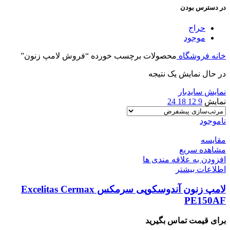
در دسترس بودن
حراج
موجود
خانه
فروشگاه
محصولات برچسب خورده “فروش لامپ زنون”
در حال نمایش یک نتیجه
نمایش سایدبار
نمایش
9
12
18
24
ناموجود
مقایسه
مشاهده سریع
افزودن به علاقه مندی ها
اطلاعات بیشتر
لامپ زنون آندوسکوپی سرمکس Excelitas Cermax
PE150AF
برای قیمت تماس بگیرید