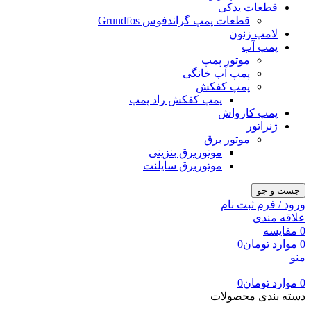
قطعات یدکی
قطعات پمپ گراندفوس Grundfos
لامپ زنون
پمپ آب
موتور پمپ
پمپ آب خانگی
پمپ کفکش
پمپ کفکش راد پمپ
پمپ کارواش
ژنراتور
موتور برق
موتوربرق بنزینی
موتوربرق سایلنت
جست و جو
ورود / فرم ثبت نام
علاقه مندی
0
مقایسه
0
موارد
تومان
0
منو
0
موارد
تومان
0
دسته بندی محصولات