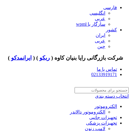
فارسی
انگلیسی
عربی
سازگار با wpml
کشور
ایران
عربی
چین
شرکت بازرگانی رایا بنیان کاوه (
ربکو
) (
ایرانمدکو
)
تماس با ما
02133919171
انتخاب دسته بندی
الکتروموتور
الکتروموتور دالاندر
تجهیزات جانبی
تجهیزات پزشکی
لامپ زنون