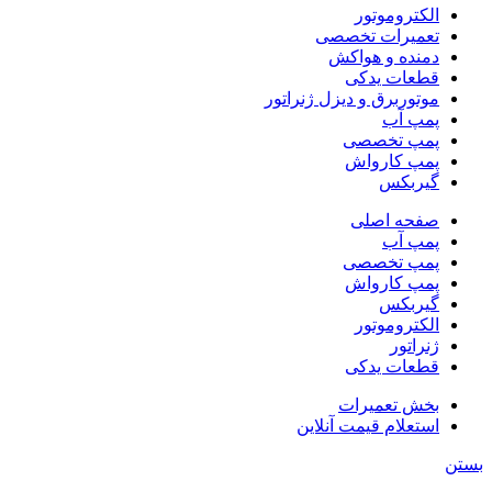
الکتروموتور
تعمیرات تخصصی
دمنده و هواکش
قطعات یدکی
موتوربرق و دیزل ژنراتور
پمپ آب
پمپ تخصصی
پمپ کارواش
گیربکس
صفحه اصلی
پمپ آب
پمپ تخصصی
پمپ کارواش
گیربکس
الکتروموتور
ژنراتور
قطعات یدکی
بخش تعمیرات
استعلام قیمت آنلاین
بستن