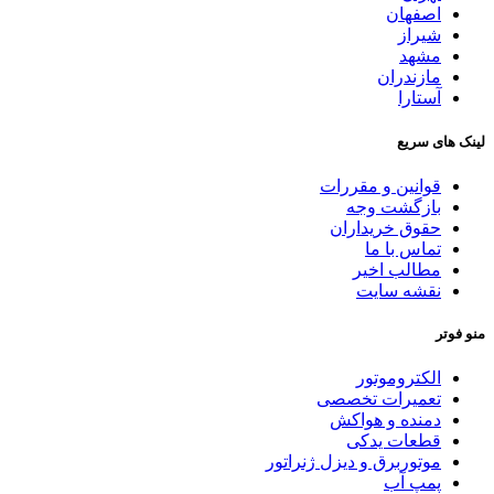
اصفهان
شیراز
مشهد
مازندران
آستارا
لینک های سریع
قوانین و مقررات
بازگشت وجه
حقوق خریداران
تماس با ما
مطالب اخیر
نقشه سایت
منو فوتر
الکتروموتور
تعمیرات تخصصی
دمنده و هواکش
قطعات یدکی
موتوربرق و دیزل ژنراتور
پمپ آب