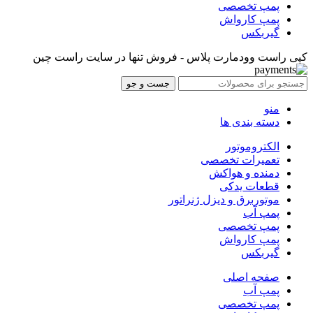
پمپ تخصصی
پمپ کارواش
گیربکس
کپی راست وودمارت پلاس - فروش تنها در سایت راست چین
جست و جو
منو
دسته بندی ها
الکتروموتور
تعمیرات تخصصی
دمنده و هواکش
قطعات یدکی
موتوربرق و دیزل ژنراتور
پمپ آب
پمپ تخصصی
پمپ کارواش
گیربکس
صفحه اصلی
پمپ آب
پمپ تخصصی