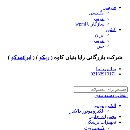
فارسی
انگلیسی
عربی
سازگار با wpml
کشور
ایران
عربی
چین
شرکت بازرگانی رایا بنیان کاوه (
ربکو
) (
ایرانمدکو
)
تماس با ما
02133919171
انتخاب دسته بندی
الکتروموتور
الکتروموتور دالاندر
تجهیزات جانبی
تجهیزات پزشکی
لامپ زنون