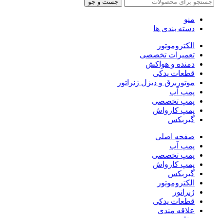
جست و جو
منو
دسته بندی ها
الکتروموتور
تعمیرات تخصصی
دمنده و هواکش
قطعات یدکی
موتوربرق و دیزل ژنراتور
پمپ آب
پمپ تخصصی
پمپ کارواش
گیربکس
صفحه اصلی
پمپ آب
پمپ تخصصی
پمپ کارواش
گیربکس
الکتروموتور
ژنراتور
قطعات یدکی
علاقه مندی