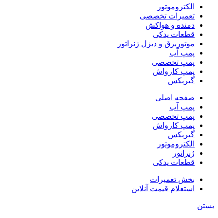
الکتروموتور
تعمیرات تخصصی
دمنده و هواکش
قطعات یدکی
موتوربرق و دیزل ژنراتور
پمپ آب
پمپ تخصصی
پمپ کارواش
گیربکس
صفحه اصلی
پمپ آب
پمپ تخصصی
پمپ کارواش
گیربکس
الکتروموتور
ژنراتور
قطعات یدکی
بخش تعمیرات
استعلام قیمت آنلاین
بستن