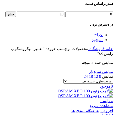
فیلتر براساس قیمت
حداقل
حداکثر
فیلتر
قیمت
قیمت
در دسترس بودن
حراج
موجود
خانه
فروشگاه
محصولات برچسب خورده “تعمیر میکروسکوپ
زایس s8”
نمایش همه 2 نتیجه
نمایش سایدبار
نمایش
9
12
18
24
ناموجود
مقایسه
مشاهده سریع
افزودن به علاقه مندی ها