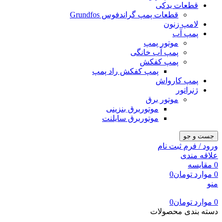
قطعات یدکی
قطعات پمپ گراندفوس Grundfos
لامپ زنون
پمپ آب
موتور پمپ
پمپ آب خانگی
پمپ کفکش
پمپ کفکش راد پمپ
پمپ کارواش
ژنراتور
موتور برق
موتوربرق بنزینی
موتوربرق سایلنت
جست و جو
ورود / فرم ثبت نام
علاقه مندی
0
مقایسه
0
موارد
تومان
0
منو
0
موارد
تومان
0
دسته بندی محصولات