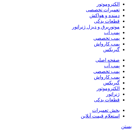
الکتروموتور
تعمیرات تخصصی
دمنده و هواکش
قطعات یدکی
موتوربرق و دیزل ژنراتور
پمپ آب
پمپ تخصصی
پمپ کارواش
گیربکس
صفحه اصلی
پمپ آب
پمپ تخصصی
پمپ کارواش
گیربکس
الکتروموتور
ژنراتور
قطعات یدکی
بخش تعمیرات
استعلام قیمت آنلاین
بستن