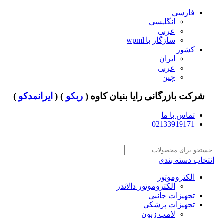
فارسی
انگلیسی
عربی
سازگار با wpml
کشور
ایران
عربی
چین
شرکت بازرگانی رایا بنیان کاوه (
ربکو
) (
ایرانمدکو
)
تماس با ما
02133919171
انتخاب دسته بندی
الکتروموتور
الکتروموتور دالاندر
تجهیزات جانبی
تجهیزات پزشکی
لامپ زنون