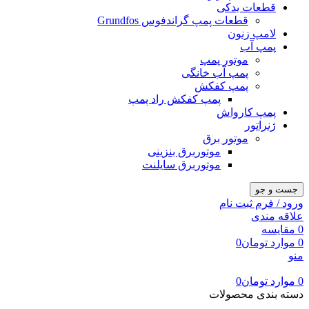
قطعات یدکی
قطعات پمپ گراندفوس Grundfos
لامپ زنون
پمپ آب
موتور پمپ
پمپ آب خانگی
پمپ کفکش
پمپ کفکش راد پمپ
پمپ کارواش
ژنراتور
موتور برق
موتوربرق بنزینی
موتوربرق سایلنت
جست و جو
ورود / فرم ثبت نام
علاقه مندی
0
مقایسه
0
موارد
تومان
0
منو
0
موارد
تومان
0
دسته بندی محصولات