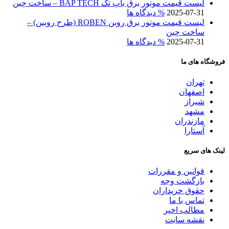
لیست قیمت موتور برق باپ تک BAP TECH – ساخت چین
2025-07-31
% دیدگاه ها
لیست قیمت موتور برق روبن ROBEN (طرح روبین) –
ساخت چین
2025-07-31
% دیدگاه ها
فروشگاه های ما
تهران
اصفهان
شیراز
مشهد
مازندران
آستارا
لینک های سریع
قوانین و مقررات
بازگشت وجه
حقوق خریداران
تماس با ما
مطالب اخیر
نقشه سایت