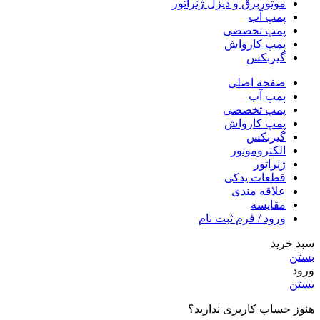
موتوربرق و دیزل ژنراتور
پمپ آب
پمپ تخصصی
پمپ کارواش
گیربکس
صفحه اصلی
پمپ آب
پمپ تخصصی
پمپ کارواش
گیربکس
الکتروموتور
ژنراتور
قطعات یدکی
علاقه مندی
مقایسه
ورود / فرم ثبت نام
سبد خرید
بستن
ورود
بستن
هنوز حساب کاربری ندارید؟